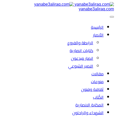
yanabe3aliraq.com
الرئیسية
الأنصار
الرابطة والفروع
كتابات انصارية
انصار مبدعون
النصیر الشیوعي
مقالات
منوعات
ثقافة وفنون
الكُتاب
المكتبة الانصارية
الشهداء والراحلون