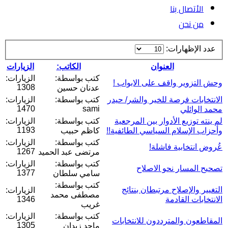
الأتصال بنا
من نحن
عدد الإظهارات:
العنوان
الكاتب:
الزيارات
كتب بواسطة:
الزيارات:
وحش التزوير واقف على الابواب !
1308
عدنان حسين
الانتخابات فرصة للخير والشر/ حيدر
كتب بواسطة:
الزيارات:
1470
sami
محمد الوائلي
لم ينته توزيع الأدوار بين المرجعية
كتب بواسطة:
الزيارات:
1193
وأحزاب الإسلام السياسي الطائفية!!
كاظم حبيب
كتب بواسطة:
الزيارات:
عُروض انتخابية فاشلة!
1267
مرتضى عبد الحميد
كتب بواسطة:
الزيارات:
تصحيح المسار نحو الاصلاح
1377
سامي سلطان
كتب بواسطة:
التغيير والإصلاح مرتبطان بنتائج
الزيارات:
مصطفى محمد
الانتخابات القادمة
1346
غريب
كتب بواسطة:
الزيارات:
المقاطعون والمترددون للانتخابات
1305
ماجد زيدان