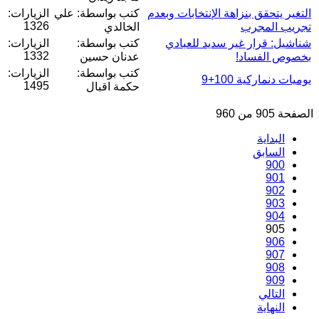
التغير يتحقق بنزاهة الإنتخابات وبعدم
كتب بواسطة: علي
الزيارات:
1326
تجريب المجرب
الخالدي
شناشيل: قرار غير سديد للعبادي
كتب بواسطة:
الزيارات:
1332
بخصوص الفساد!
عدنان حسين
كتب بواسطة:
الزيارات:
يوميات دنماركية 100+9
1495
حكمة اقبال
الصفحة 905 من 960
البداية
السابق
900
901
902
903
904
905
906
907
908
909
التالي
النهاية