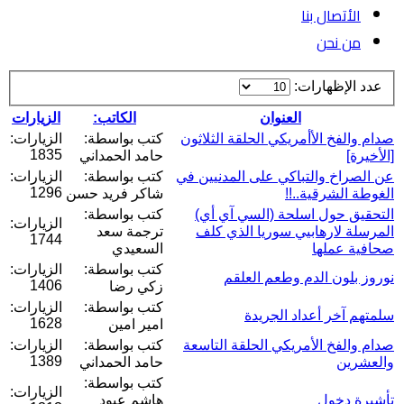
الأتصال بنا
من نحن
عدد الإظهارات:
العنوان
الكاتب:
الزيارات
صدام والفخ الأأمريكي الحلقة الثلاثون
كتب بواسطة:
الزيارات:
1835
[الأخيرة]
حامد الحمداني
عن الصراخ والتباكي على المدنيين في
كتب بواسطة:
الزيارات:
1296
الغوطة الشرقية..!!
شاكر فريد حسن
التحقيق حول اسلحة (السي آي أي)
كتب بواسطة:
الزيارات:
المرسلة لارهابيي سوريا الذي كلف
ترجمة سعد
1744
صحافية عملها
السعيدي
كتب بواسطة:
الزيارات:
نوروز بلون الدم وطعم العلقم
1406
زكي رضا
كتب بواسطة:
الزيارات:
سلمتهم آخر أعداد الجريدة
1628
امير امين
صدام والفخ الأمريكي الحلقة التاسعة
كتب بواسطة:
الزيارات:
1389
والعشرين
حامد الحمداني
كتب بواسطة:
الزيارات:
تأشيرة دخول
هاشم عبود