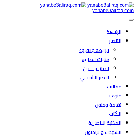
yanabe3aliraq.com
الرئیسية
الأنصار
الرابطة والفروع
كتابات انصارية
انصار مبدعون
النصیر الشیوعي
مقالات
منوعات
ثقافة وفنون
الكُتاب
المكتبة الانصارية
الشهداء والراحلون