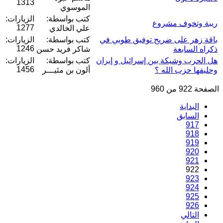
1313
الموسوي
كتب بواسطة:
الزيارات:
ريبة وتخوف مشروع
1277
علي الخالدي
باقة زهر على ضريح توفيق طوبي في
كتب بواسطة:
الزيارات:
1246
ذكراه السابعة
شاكر فريد حسن
هل الحرب وشيكة بين إسرائيل و إيران
كتب بواسطة:
الزيارات:
1456
وحليفها حزب الله ؟
ألون بن مئيـــر
الصفحة 922 من 960
البداية
السابق
917
918
919
920
921
922
923
924
925
926
التالي