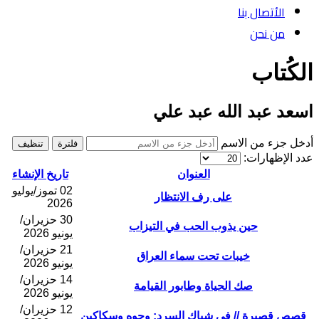
الأتصال بنا
من نحن
الكُتاب
اسعد عبد الله عبد علي
أدخل جزء من الاسم
فلترة
تنظيف
عدد الإظهارات:
العنوان
تاريخ الإنشاء
02 تموز/يوليو
على رف الانتظار
2026
30 حزيران/
حين يذوب الحب في التيزاب
يونيو 2026
21 حزيران/
خيبات تحت سماء العراق
يونيو 2026
14 حزيران/
صك الحياة وطابور القيامة
يونيو 2026
12 حزيران/
قصص قصيرة // في شباك السرد: وجوه وسكاكين