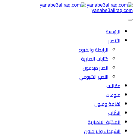
yanabe3aliraq.com
الرئیسية
الأنصار
الرابطة والفروع
كتابات انصارية
انصار مبدعون
النصیر الشیوعي
مقالات
منوعات
ثقافة وفنون
الكُتاب
المكتبة الانصارية
الشهداء والراحلون