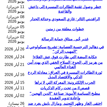
يونيو 2026
خطر وصول تقنية الطائرات المسيرة إلى داعش
11 حزيران/
والقاعدة
يونيو 2026
08 حزيران/
الرافديني الثائر: غازي السعودي وحداثة الجدار
يونيو 2026
05 حزيران/
خطوات معلقة بين زمنين
يونيو 2026
02 حزيران/
غدير خُم.. ميثاق حماية الرسالة
يونيو 2026
في دهاليز النرجسية العصابية: تشريح سيكولوجي لـ
26 أيار 2026
"المهيب الركن"
حكاية البيضة التي طارت فوق عش الغلاء!
24 أيار 2026
من هرمز إلى الجوع: السلاح الخفي الذي يهدد أمن
21 أيار 2026
الغذاء العالمي
ثورة الطائرات المسيرة في العراق: معادلة الردع
16 أيار 2026
الذكي والاقتصاد البديل
الحرب الإلكترونية: المعركة التي لا نراها
15 أيار 2026
قصص// من تحت ركام الذكريات
11 أيار 2026
مطبخ السياسة الأموية: صناعة "الدين الهجين"
02 أيار 2026
وإعادة تدوير العقيدة
اختفى الغاز وظهر التجنيد, ومازال بايش يغرد ضد
26 نيسان/