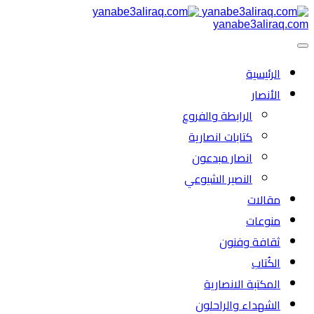
yanabe3aliraq.com
الرئیسية
الأنصار
الرابطة والفروع
كتابات انصارية
انصار مبدعون
النصیر الشیوعي
مقالات
منوعات
ثقافة وفنون
الكُتاب
المكتبة الانصارية
الشهداء والراحلون