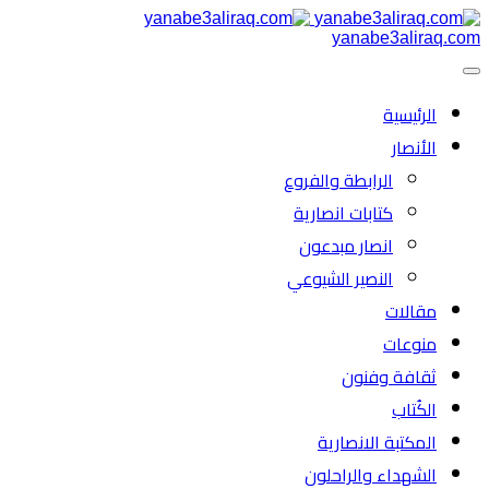
yanabe3aliraq.com
الرئیسية
الأنصار
الرابطة والفروع
كتابات انصارية
انصار مبدعون
النصیر الشیوعي
مقالات
منوعات
ثقافة وفنون
الكُتاب
المكتبة الانصارية
الشهداء والراحلون