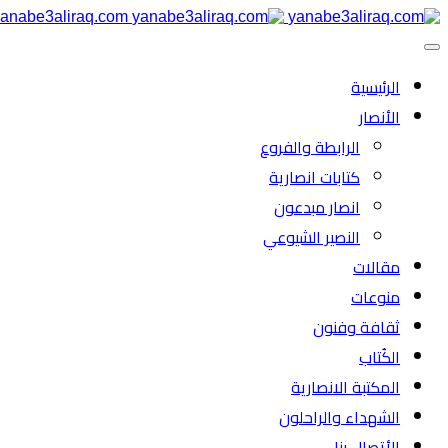
anabe3aliraq.com
الرئیسية
الأنصار
الرابطة والفروع
كتابات انصارية
انصار مبدعون
النصیر الشیوعي
مقالات
منوعات
ثقافة وفنون
الكُتاب
المكتبة الانصارية
الشهداء والراحلون
الأتصال بنا