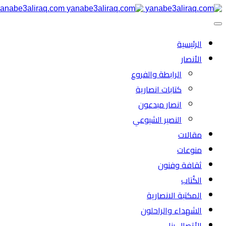
anabe3aliraq.com
الرئیسية
الأنصار
الرابطة والفروع
كتابات انصارية
انصار مبدعون
النصیر الشیوعي
مقالات
منوعات
ثقافة وفنون
الكُتاب
المكتبة الانصارية
الشهداء والراحلون
الأتصال بنا