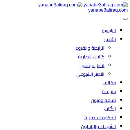
yanabe3aliraq.com
الرئیسية
الأنصار
الرابطة والفروع
كتابات انصارية
انصار مبدعون
النصیر الشیوعي
مقالات
منوعات
ثقافة وفنون
الكُتاب
المكتبة الانصارية
الشهداء والراحلون