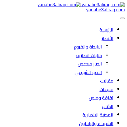
yanabe3aliraq.com
الرئیسية
الأنصار
الرابطة والفروع
كتابات انصارية
انصار مبدعون
النصیر الشیوعي
مقالات
منوعات
ثقافة وفنون
الكُتاب
المكتبة الانصارية
الشهداء والراحلون