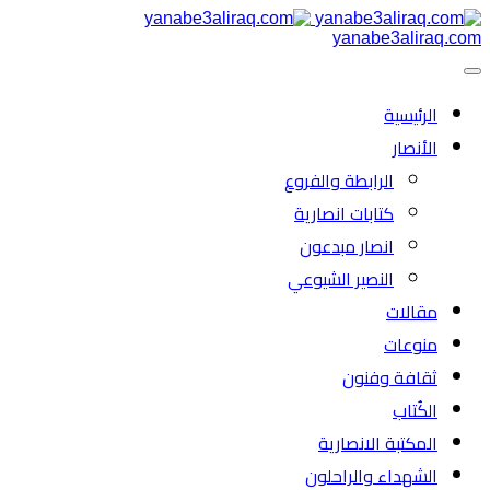
yanabe3aliraq.com
الرئیسية
الأنصار
الرابطة والفروع
كتابات انصارية
انصار مبدعون
النصیر الشیوعي
مقالات
منوعات
ثقافة وفنون
الكُتاب
المكتبة الانصارية
الشهداء والراحلون