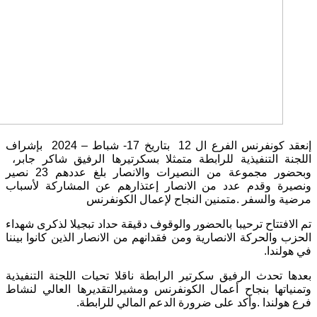
إنعقد كونفرنس الفرع ال 12 بتاريخ 17- شباط – 2024 بإشراف
اللجنة التنفيذية للرابطة متمثلا بسكرتيرها الرفيق شاكر جابر،
وبحضور مجموعة من النصيرات والانصار بلغ عددهم 23 نصير
ونصيرة وقدم عدد من الانصار إعتذارهم عن المشاركة لأسباب
مرضية والسفر .متمنين النجاح لإعمال الكونفرنس
تم الافتتاح ترحيبا بالحضور والوقوف دقيقة حداد تبجيلا لذكرى شهداء
الحزب والحركة الانصارية ومن فقدانهم من الانصار الذين كانوا بيننا
في هولندا.
بعدها تحدث الرفيق سكرتير الرابطة ناقلا تحيات اللجنة التنفيذية
وتمنياتها بنجاح أعمال الكونفرنس ومشيرالتقديرها العالي لنشاط
فرع هولندا .وأكد على ضرورة الدعم المالي للرابطة.