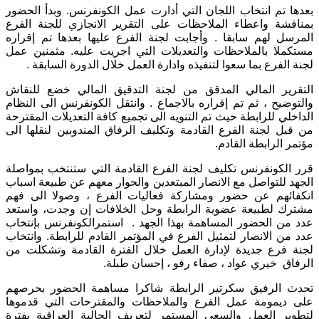
بعدها تم انتخاب اللجان التي أدارت عمل الكونفرنس. وبدأ الحضور
بمناقشة واعطاء الملاحظات على التقرير الانجازي للجنة الفرع
المرسل لهم سابقا . وأجابت لجنة الفرع عليها بعدها تم إقراره
مستكملا بالملاحظات والتعديلات التي اجريت عليه. مثمنين عمل
لجنة الفرع بما سعوا لتنفيذه وادارة العمل خلال الدورة السابقة .
التقرير المالي المدقق من لجنة التدقيق المالي خضع للنقاش
والتوضيح ، ثم تم إقراره بالاجماع . وانتقل الكونفرنس الى النظام
الداخلي للرابطة حيث تم التنويه الى تجميع كافة التعديلات المقترحة
من قبل لجنة الفرع القادمة وتكليف الرفاق المندوبين لنقلها الى
مؤتمر الرابطة القادم.
قرر الكونفرنس تكليف لجنة الفرع القادمة التي ستنتخب بمواصلة
الجهد للتواصل مع الانصار المبتعدين والحوار معهم عن طبيعة اسباب
انكفائهم عن حضور ومشاركة فعاليات الفرع ، وصولا الى فهم
مشترك لطبيعة عضوية الرابطة وحل الخلافات إن وجدت، واستعد
عدد من الحضور المساهمة بهذا الجهد . استمرالكونفرنس بإنتخاب
عدد من الانصار لتمثيل الفرع في المؤتمر القادم للرابطة. وانتخاب
لجنة فرع جديدة لإدارة العمل خلال الفترة القادمة وتشكلت من
الرفاق خيري عواد ، صفاء رفو ، إحسان طبلة.
تحدث الرفيق سكرتير الرابطة شاكرا مساهمة الحضور بحرصهم
على ديمومة عمل الفرع والملاحظات والمقترحات التي قدموها
لتطوير العمل والسعي المستمر لتعريف الجالية العراقية بفترة