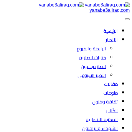
yanabe3aliraq.com
الرئیسية
الأنصار
الرابطة والفروع
كتابات انصارية
انصار مبدعون
النصیر الشیوعي
مقالات
منوعات
ثقافة وفنون
الكُتاب
المكتبة الانصارية
الشهداء والراحلون