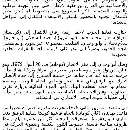
والاجتماعية في العراق من حقبة الإقطاع حتى انهيار الجبهة الوطنية
والقومية التقدمية!. لكن المشروع بقي مخطوطاً لم يُنجز، نظرا
لانشغال الجميع بالتحضير للسفر والاستعداد للانتقال إلى المراحل
الجديدة.
اختارت قيادة الحزب لاحقا أربعة رفاق للانتقال إلى (كردستان
العراق)، هم: محمد خلف (أبو شروق)، حمد الشعلان (أبو حازم)،
سلام تحياتي، وأبو وجدان. انطلقت المجموعة عبر سوريا والقامشلي
باتجاه الحدود، وصولاً إلى مقر كلي كوماته، أحد المقرات الخلفية
الحدودية.
وصل أبو وجدان إلى مقر الانصار (كوماته) في 20 أيلول 1979، وهو
عبارة عن وادٍ ضيق يتوسطه نهر صغير بين العراق وتركيا. هناك بدأت
مرحلة جديدة كلياً في حياته، من خشبة المسرح إلى حياة الأنصار.
شارك مع الرفاق في بناء المقر وتنظيم الحياة اليومية، وتقاسم
المهام بين قطع الحطب، البناء، تأمين المواد الغذائية، وزيارة القرى
المجاورة لتوفير الاحتياجات الأساسية. حينما انتهى بناء المقر، بدأت
أولى خطوات تثبيت الوجود الأنصاري في المنطقة.
في منتصف تشرين الثاني 1979، تحركت مفرزة تضم 21 نصيراً من
قاعدة بهدينان (كلي كوماته) باتجاه قاعدة كوستا بقيادة الرفيق دنخا
البازي (أبو يعقوب). استغرقت الرحلة أكثر من عشرة أيام وسط
ظروف مناخية قاسية، خصوصاً الثلوج الكثيفة وصعوبة الحركة في
المناطق الجبلية. وخلال الطريق، استقبلتهم القرى الحدودية بحفاوة