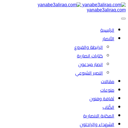
yanabe3aliraq.com
الرئیسية
الأنصار
الرابطة والفروع
كتابات انصارية
انصار مبدعون
النصیر الشیوعي
مقالات
منوعات
ثقافة وفنون
الكُتاب
المكتبة الانصارية
الشهداء والراحلون