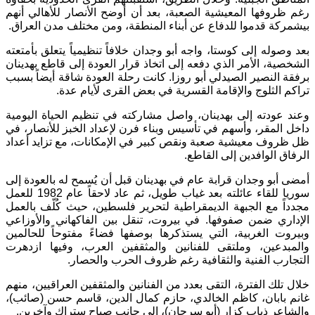
رغم ظروفها المعيشية الصعبة، بعد أن أوضح الأنصار للأهالي أنهم
بيشمركة قدموا للدفاع عن أبناء المنطقة، ومن مختلف مدن العراق.
بعد وصوله إلى كوستا، واجه أبو وجدان خلافاً تنظيمياً يتعلق بأمتعته
الشخصية، الأمر الذي دفعه إلى اتخاذ قرار العودة إلى قاطع بهدينان
برفقة النصير الصيدلي أبو روزا. كانت رحلة العودة شاقة أيضاً بسبب
تراكم الثلوج والإقامة القسرية في بعض القرى لأيام عدة.
وعند عودته إلى بهدينان، واصل مشاركته في تنظيم الحياة اليومية
داخل المقر، وأسهم في تأسيس وبناء فرن لإعداد الخبز للأنصار، في
ظل ظروف معيشية صعبة ونقص كبير في الإمكانات، مع تزايد أعداد
الرفاق الوافدين إلى القاطع.
أمضى أبو وجدان قرابة عام في بهدينان قبل أن يُسمح له بالعودة إلى
سوريا للقاء عائلته بعد غياب طويل، ثم عاد لاحقاً عام 1982 للعمل
مجدداً مع الجبهة الديمقراطية لتحرير فلسطين، حيث كُلّف بالعمل
الإداري ضمن صفوفها. في بيروت، تنقل بين الفاكهاني والأوزاعي
وبيروت الغربية، التي يستذكرها بوصفها فضاءً مفتوحاً للحالمين
والمبدعين، وملتقى للفنانين والمثقفين العرب، وفيها ازدهرت
التجارب الفنية والثقافية رغم ظروف الحرب والحصار.
خلال تلك الفترة، التقى بعدد من الفنانين والمثقفين العراقيين، منهم
غانم بابان، كاظم الخالدي، حازم كمال الدين، قاسم حسن (صائب)،
والشاعر ذياب كزار (أبو سرحان)، إلى جانب صباح ستراك وآخرين.