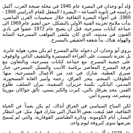
وُلد أبو وجدان في البصرة عام 1946 في محلة صبخة العرب. أكمل
دراسته في ثانوية الصناعة – البصرة / المعقل للعام الدراسي 1968 -
1969. في أجواء البصرة الثقافية خلال سبعينيات القرن الماضي،
بدأت ملامح تجربته الفنية الأولى بالتشكل، حين انضم عام 1969 الى
جماعة كتابات مسرحية، قبل أن يصبح عام 1972 عضواً في نادي
الفنون في مدينته، الذي كان ملتقى المواهب المسرحية الشابة
والهواة. هناك، بدأ شغفه الحقيقي بالمسرح.
يروي أبو وجدان، أن دخوله عالم المسرح لم يكن مجرد هواية عابرة،
بل تجربة تأسست على القراءة المستمرة والتثقيف الذاتي والوقوف
على خشبة المسرح. مع جماعة كتابات مسرحية، وبالتعاون مع
فرقة المسرح المعاصر برئاسة الأديب والممثل المسرحي جبار
صبري العطية، شارك في عدد من الأعمال المسرحية، منها:
الطوفان، المنجم، يبحر العراق، رحمة وأمير الغابة المسحورة،
المدمن، اليانكي، نكسة حزيران، السفينة، نيران السلف، طلوع
القمر، محد يعرفك يالبن، كبرت والكبر ينسي، تألق جواكان موريتا
ومصرعه، وسيرة أس.
لكن المناخ السياسي في العراق آنذاك، لم يكن بعيداً عن الحياة
الثقافية، فقد مُنعت بعض الأعمال التي شارك فيها، مثل: في انتظار
اليسار، أيام الكومونة، ودائرة الطباشير القوقازية، والتي لم يُسمح
بعرضها سوى كبروفة ليوم واحد.