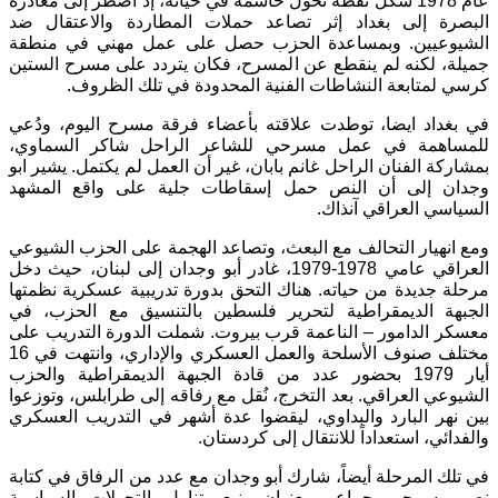
عام 1978 شكّل نقطة تحول حاسمة في حياته، إذ اضطر إلى مغادرة
البصرة إلى بغداد إثر تصاعد حملات المطاردة والاعتقال ضد
الشيوعيين. وبمساعدة الحزب حصل على عمل مهني في منطقة
جميلة، لكنه لم ينقطع عن المسرح، فكان يتردد على مسرح الستين
كرسي لمتابعة النشاطات الفنية المحدودة في تلك الظروف.
في بغداد ايضا، توطدت علاقته بأعضاء فرقة مسرح اليوم، ودُعي
للمساهمة في عمل مسرحي للشاعر الراحل شاكر السماوي،
بمشاركة الفنان الراحل غانم بابان، غير أن العمل لم يكتمل. يشير ابو
وجدان إلى أن النص حمل إسقاطات جلية على واقع المشهد
السياسي العراقي آنذاك.
ومع انهيار التحالف مع البعث، وتصاعد الهجمة على الحزب الشيوعي
العراقي عامي 1978-1979، غادر أبو وجدان إلى لبنان، حيث دخل
مرحلة جديدة من حياته. هناك التحق بدورة تدريبية عسكرية نظمتها
الجبهة الديمقراطية لتحرير فلسطين بالتنسيق مع الحزب، في
معسكر الدامور – الناعمة قرب بيروت. شملت الدورة التدريب على
مختلف صنوف الأسلحة والعمل العسكري والإداري، وانتهت في 16
أيار 1979 بحضور عدد من قادة الجبهة الديمقراطية والحزب
الشيوعي العراقي. بعد التخرج، نُقل مع رفاقه إلى طرابلس، وتوزعوا
بين نهر البارد والبداوي، ليقضوا عدة أشهر في التدريب العسكري
والفدائي، استعداداً للانتقال إلى كردستان.
في تلك المرحلة أيضاً، شارك أبو وجدان مع عدد من الرفاق في كتابة
نص مسرحي جماعي بعنوان ينبع، تناول التحولات السياسية