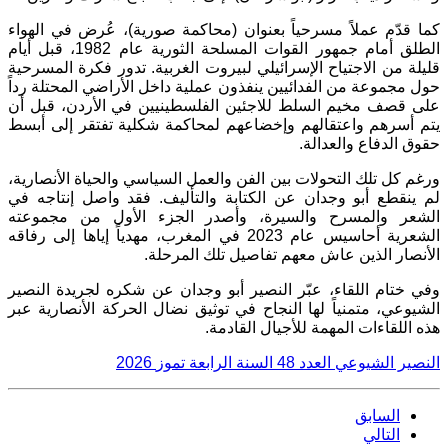
كما قدّم عملاً مسرحياً بعنوان (محاكمة صورية)، عُرض في الهواء
الطلق أمام جمهور القوات المسلحة الثورية عام 1982، قبل أيام
قليلة من الاجتياح الإسرائيلي لبيروت الغربية. تدور فكرة المسرحية
حول مجموعة من الفدائيين ينفذون عملية داخل الأراضي المحتلة رداً
على قصف مخيم السلط للاجئين الفلسطينيين في الأردن، قبل أن
يتم أسرهم واعتقالهم وإخضاعهم لمحاكمة شكلية تفتقر إلى أبسط
حقوق الدفاع والعدالة.
ورغم كل تلك التحولات بين الفن والعمل السياسي والحياة الأنصارية،
لم ينقطع أبو وجدان عن الكتابة والتأليف. فقد واصل إنتاجه في
الشعر والمسرح والسيرة، وأصدر الجزء الأول من مجموعته
الشعرية أحاسيس عام 2023 في المغرب، مهدياً إياها إلى رفاقه
الأنصار الذين عاش معهم تفاصيل تلك المرحلة.
وفي ختام اللقاء، عبّر النصير أبو وجدان عن شكره لجريدة النصير
الشيوعي، متمنياً لها النجاح في توثيق نضال الحركة الأنصارية عبر
هذه اللقاءات المهمة للأجيال القادمة.
النصير الشيوعي العدد
48
السنة الرابعة تموز
2026
السابق
التالي