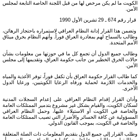
الكويت ما لم يكن مرخص لها من قبل اللجنة الخاصة التابعة لمجلس
الأمن.
قرار رقم 674 ـ 29 تشرين الأول 1990
وتضمن هذا القرار إدانة النظام العراقي لاستمراره باحتجاز الرهائن،
وطالب بالسماح لهم بمغادرة العراق فوراً. وأتهم النظام بخرق ميثاق
الأمم المتحدة.
وطالب جميع الدول أن تجمع كل ما في حوزتها من معلومات بشأن
حالات الخرق الخطير من جانب حكومة العراق، وتقديمها إلى مجلس
الأمن.
كما طالب القرار حكومة العراق بأن تكفل فوراً، توفر الأغذية والمياه
والخدمات اللازمة لحماية ورفاه الرعايا الكويتيين، ورعايا الدول
الأخرى.
وأدان القرار إقدام النظام العراقي على إعدام السجلات المدنية
لسكان الكويت، والقيام بشكل غير مشروع بتدمير الممتلكات العامة
والخاصة في الكويت أو الاستيلاء عليها، وحمل النظام العراقي
المسؤولية عن كافة الخسائر والأضرار التي تصيب الممتلكات العامة
والخاصة في الكويت، بموجب القانون الدولي.
وطلب القرار إلى جميع الدول بتقديم المعلومات ذات الصلة المتعلقة
بمطالبتها، ومطالبات رعاياها وشركاتها في العراق بجبر الضرر، أو