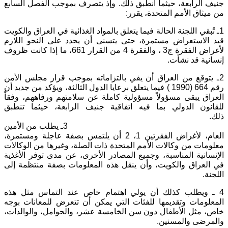
جنيف الرابعة، حيثما أنطبق ذلك. وإذ يتصرف بموجب الفصل السابع
من ميثاق الأمم المتحدة، يقرر:
1ـ تُبقي اللجنة الحالة فيما يتعلق بالمواد الغذائية في العراق والكويت
قيد الاستعراض مستمرة، حتى يتسنى أن يحدد على النحو اللازم
لأغراض الفقرة ج3 ، والفقرة 4 من القرار 661، ما إذا كانت ظروف
إنسانية قد نشأت.
2ـ يتوقع من العراق أن يفي بالتزاماته بموجب قرار مجلس الأمن
رقم 664 (1990 ) فيما يتعلق برعايا الدول الثالثة، ويؤكد من جديد أن
العراق يبقى مسؤولاً مسؤولية كاملة عن سلامتهم ورفاههم، وفقاً
للقانون الدولي بما فيه اتفاقية جنيف الرابعة، حيثما تنطبق
ذلك.
3ـ يطلب من الأمين
العام، لأغراض الفقرتين 1، 2 أن يلتمس بصفة عاجلة ومستمرة،
معلومات من وكالات الأمم المتحدة ذات الصلة، وغيرها من الوكالات
الإنسانية المناسبة، وجميع المصادر الأخرى، عن مدى توفر الأغذية
في العراق والكويت، وأن ينقل هذه المعلومات بصفة منتظمة إلى
اللجنة.
4 ـ ويطلب كذلك أن يولي اهتمام خاص عند التماس مثل هذه
المعلومات وتقديمها للفئات التي يمكن أن تتعرض للمعانات بوجه
خاص، مثل الأطفال دون سن الخامسة عشر، والحوامل، والوالدات،
والمرضى والمسنين.