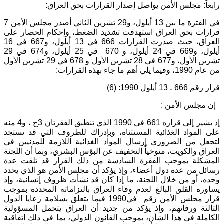
رابعاً: مجلس الأمن يواصل إصدار القرارات بحق العراق:
في الفترة ما بين 13 أيلول، و29 تشرين الثاني أصدر مجلس الأمن 7
قرارات بحق العراق استهدفت تشديد الضغط، وإحكام الحصار على
العراق، حيث صدرت القرارات 666 في 13 أيلول، و667 في 16
أيلول، و669 في 24 أيلول، و 670 في 25 أيلول، و674 في 29
تشرين الأول، و677 في 28 تشرين الأول و 678 في 29 تشرين الأول
من عام 1990، وفيما يلي أهم ما جاء بهذه القرارات:
قرار رقم 666 ـ 13 أيلول 1990: (6)
إن مجلس الأمن :
إذ يشير إلى قراره 661 في 1990 الذي تنطبق الفقرتان 3ج ، و4 منه
على المواد الغذائية المستثناة، وبإدراك للظروف التي قد تستجد
لتجعل من الضروري إرسال المواد الغذائية اللازمة للمدنيين في
العراق والكويت، متوخياً التخفيف عن البؤس البشري، وبما أن اللجنة
المشكلة بموجب الفقرة السادسة من ذلك القرار قد تلقت عدة
رسائل من عدة دول أعضاء، وإذ يؤكد أن مجلس الأمن هو الذي يحدد
وحده، أو من خلال اللجنة، ما إذا كان قد نشأت ظروف إنسانية، وإذ
يساوره القلق البالغ لعدم وفاء العراق بالتزاماته المحددة بموجب
قرار مجلس الأمن رقم في1990 فيما يتعلق بسلامة رعايا الدول
الثالثة ورفاتهم، وإذ يؤكد من جديد أن العراق يتحمل المسؤولية
الكاملة في هذا الشأن، بموجب القانون الدولي، بما في ذلك اتفاقية