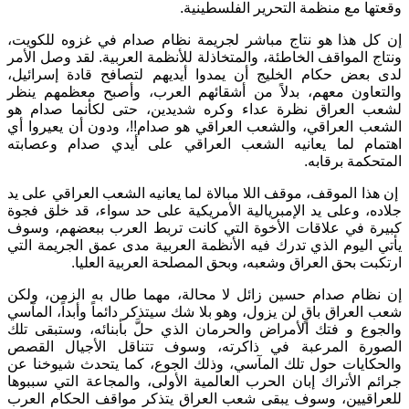
وقعتها مع منظمة التحرير الفلسطينية.
إن كل هذا هو نتاج مباشر لجريمة نظام صدام في غزوه للكويت،
ونتاج المواقف الخاطئة، والمتخاذلة للأنظمة العربية. لقد وصل الأمر
لدى بعض حكام الخليج أن يمدوا أيديهم لتصافح قادة إسرائيل،
والتعاون معهم، بدلاً من أشقائهم العرب، وأصبح معظمهم ينظر
لشعب العراق نظرة عداء وكره شديدين، حتى لكأنما صدام هو
الشعب العراقي، والشعب العراقي هو صدام!!، ودون أن يعيروا أي
اهتمام لما يعانيه الشعب العراقي على أيدي صدام وعصابته
المتحكمة برقابه.
إن هذا الموقف، موقف اللا مبالاة لما يعانيه الشعب العراقي على يد
جلاده، وعلى يد الإمبريالية الأمريكية على حد سواء، قد خلق فجوة
كبيرة في علاقات الأخوة التي كانت تربط العرب ببعضهم، وسوف
يأتي اليوم الذي تدرك فيه الأنظمة العربية مدى عمق الجريمة التي
ارتكبت بحق العراق وشعبه، وبحق المصلحة العربية العليا.
إن نظام صدام حسين زائل لا محالة، مهما طال به الزمن، ولكن
شعب العراق باقٍ لن يزول، وهو بلا شك سيتذكر دائماً وأبداً، المآسي
والجوع و فتك الأمراض والحرمان الذي حلَّ بأبنائه، وستبقى تلك
الصورة المرعبة في ذاكرته، وسوف تتناقل الأجيال القصص
والحكايات حول تلك المآسي، وذلك الجوع، كما يتحدث شيوخنا عن
جرائم الأتراك إبان الحرب العالمية الأولى، والمجاعة التي سببوها
للعراقيين، وسوف يبقى شعب العراق يتذكر مواقف الحكام العرب