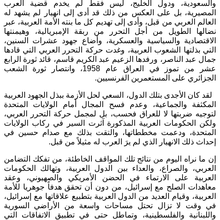
والسعودية، ودول الخليج، ليس فقط لم يخدم قضية العرب
المصيرية، بل على العكس من ذلك قد أدى إلى انهيار لم يشهد له
العالم العربي من قبل، وأدى إلى تهديم كل ما بنته الأمة العربية، عبر
نضالها الطويل من أجل التحرر من ربقة الإمبريالية، وهيمنتها
الاقتصادية والسياسية والعسكرية، وأضاع جهود عشرات السنين،
التي بذلتها الشعوب العربية، وغدت حركة التحرر العربي التي قادها
جمال عبد الناصر، ورفدها الزعيم عبد الكريم قاسم، قائد ثورة الرابع
عشر من تموز في العراق عام 1958، وانتصار ثورة الشعب
الجزائري على المستعمرين الفرنسيين.
لقد كان الأجدى بتلك الدول، السعي لحل الأزمة ببذل الجهود العربية
المكثفة والجماعية، وعدم فسح المجال أمام الولايات المتحدة
لتوجيه ضربتها لا للعراق فحسب، بل لمجمل حركة التحرر العربي،
ولكن الحكومات العربية المذكورة آثرت السير في ركاب الولايات
المتحدة، ودعمت مخططاتها، والتقت بذلك مع صدام حسين في
إحداث ذلك الانهيار الذي لم يرَ العرب له مثيلاً من قبل.
إن ما نراه اليوم من نتائج تلك المواقف الخاطئة، من تفكك التضامن
العربي، والصراع، والعداء بين الدول العربية، وتهالك الحكومات
العربية على الارتماء في الحضن الأمريكي والصهيوني، وعقد
معاهدات الصلح مع إسرائيل، من دون أن تحقق هدفاً جوهريا للأمة
العربية، وقيام العديد من الدول العربية بتطبيع علاقاتها مع إسرائيل،
في وقت لا تزال تحتل مساحات واسعة من الأراضي السورية
واللبنانية والفلسطينية، وتماطل حتى في تطبيق الاتفاقات التي