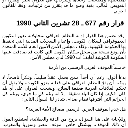
التعويض المالي، بغية وضع ما قد يتقرر من ترتيبات، وفقاً للقانون
الدولي.
قرار رقم 677 ـ 28 تشرين الثاني 1990
وقد تضمن هذا القرار إدانة النظام العراقي لمحاولاته تغيير التكوين
الديموغرافي لسكان الكويت، وإعدام السجلات المدنية التي تحتفظ
بها الحكومة الكويتية، وكلف مجلس الأمن الأمين العام للأمم المتحدة
بأن يودع نسخة من سجل سكان الكويت التي كانت قد صادقت عليها
الحكومة الكويتية لغاية1 آب 1990 لدى مجلس الأمن.
خامساً:الموقف العربي الرسمي من الأزمة
بدءاً أقول، رغم أن أحداً ممن يحمل عقلاً سليماً، وفكراً ناضجاً، لا
يمكنه أن يقرّ النظام العراقي على فعلته بغزو الكويت، ولا يقبل أن
تحكم العلاقات العربية قعقعة السلاح، ويشجب العدوان على أي بلد
كان، فكيف إذا كان البلد شقيقا. إلا انه رغم كل ما جرى، ورغم كل
الجرائم التي أقترفها نظام صدام، يتبادر لنا السوآل التالي:
هل خدم الموقف العربي الرسمي مصالح الأمة العربية؟
وللإجابة على هذا السؤال، بروح من الدقة والعقلانية، أستطيع القول
أن ذلك الموقف، وبشكل خاص موقف مصر وسوريا والمغرب،