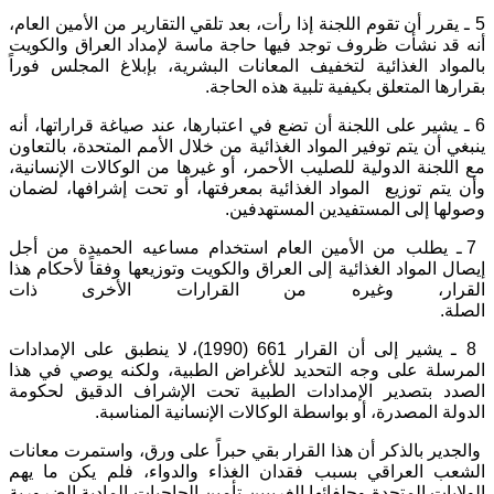
5 ـ يقرر أن تقوم اللجنة إذا رأت، بعد تلقي التقارير من الأمين العام،
أنه قد نشأت ظروف توجد فيها حاجة ماسة لإمداد العراق والكويت
بالمواد الغذائية لتخفيف المعانات البشرية، بإبلاغ المجلس فوراً
بقرارها المتعلق بكيفية تلبية هذه الحاجة.
6 ـ يشير على اللجنة أن تضع في اعتبارها، عند صياغة قراراتها، أنه
ينبغي أن يتم توفير المواد الغذائية من خلال الأمم المتحدة، بالتعاون
مع اللجنة الدولية للصليب الأحمر، أو غيرها من الوكالات الإنسانية،
وأن يتم توزيع المواد الغذائية بمعرفتها، أو تحت إشرافها، لضمان
وصولها إلى المستفيدين المستهدفين.
7 ـ يطلب من الأمين العام استخدام مساعيه الحميدة من أجل
إيصال المواد الغذائية إلى العراق والكويت وتوزيعها وفقاً لأحكام هذا
القرار، وغيره من القرارات الأخرى ذات
الصلة.
8 ـ يشير إلى أن القرار 661 (1990)، لا ينطبق على الإمدادات
المرسلة على وجه التحديد للأغراض الطبية، ولكنه يوصي في هذا
الصدد بتصدير الإمدادات الطبية تحت الإشراف الدقيق لحكومة
الدولة المصدرة، أو بواسطة الوكالات الإنسانية المناسبة.
والجدير بالذكر أن هذا القرار بقي حبراً على ورق، واستمرت معانات
الشعب العراقي بسبب فقدان الغذاء والدواء، فلم يكن ما يهم
الولايات المتحدة وحلفائها الغربيين تأمين الحاجيات المادية الضرورية