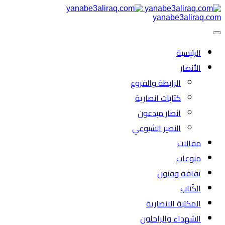
yanabe3aliraq.com
الرئیسية
الأنصار
الرابطة والفروع
كتابات انصارية
انصار مبدعون
النصیر الشیوعي
مقالات
منوعات
ثقافة وفنون
الكُتاب
المكتبة الانصارية
الشهداء والراحلون