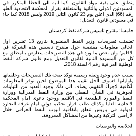
ينطبق على بقية مواد القانون. كما انبه الى الخطأ المتكرر في
المسودتين الاولى والثانية والمتعلقة بقرار المحكمة الاتحادية العليا
رقم (66) الذي اعلن يوم 23 كانون الثاني 2019 وليس 2018 كما جاء
في مسودتي قانون التعديل؛
خامسا: مقترح تاسيس شركة نفط كردستان
تضمنت تصريحات وزير النفط المنشورة بتاريخ 13 تشرين اول
الحالي معلومات مقتضبة حول مقترح تاسيس هذه الشركة في
الاقليم؛ وان بعض ما ورد في هذه التصريحات يتعارض بالمطلق مع
كل من المسودة الثانية لقانون التعديل ومع قانون شركة النفط
الوطنية العراقية رقم 4 لسنة 2018.
بسبب عدم وجود وثيقة رسمية توكد صحة تلك التصريحات وخلفياتها
واولياتها فسوف أأجل تقييم هذا الموضوع لحين توفر المعلومات
الكافية لإجراء التقييم. يضاف الى ذلك وجود العديد من التباينات
الجوهرية في الشأن النفطي بين وزارة النفط الفدرالية ووزارة
النفط والموارد الطبيعية في الاقليم ووجود دعوى امام المحكمة
الاتحادية العليا وكذلك طلب قرار تحكيم دولي امام غرفة التجارة
الدولية في باريس تتعلق باتفاقية انبوب النفط العراقي خلال
الاراضي التركية وغيرها من المشاكل المعروفة.
الخلاصة والتوصيات