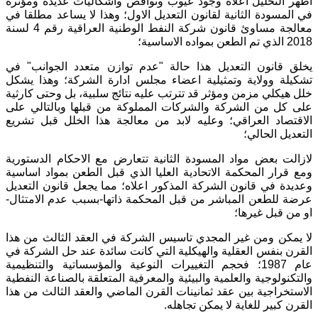
اظهر التحليل اعلاه وجود عيوب ونواقص واشكاليات عديدة ومؤثرة
في المسودة الثانية لقانون التعديل الاول؛ وهذا لا يساعد مطلقا في
معالجة مساوئ قانون شركة النفط الوطنية العراقية رقم 4 لسنة
2018 الذي تم الطعن بمواده الاساسية؛
يخلق قانون التعديل هذا حالة "عدم توازن متعدد الجوانب" في
تشكيلة وولاية وتمثيلية اعضاء مجلس ادارة الشركة؛ وهذا يشكل
خلل هيكلي مزمن ومؤثر قد تترتب عليه نتائج سلبية، بل وحتى كارثية
على كل من الشركة والشركات المملوكة من قبلها وبالتالي على
الاقتصاد العراقي؛ وعليه لابد من معالجة هذا الخلل قبل تشريع
التعديل الحالي؛
لازالت بعض مواد المسودة الثانية تتعارض مع الاحكام الدستورية
ومع قرار المحكمة الاتحادية العليا الذي قبل الطعن بمواد اساسية
وعديدة في قانون الشركة المذكور اعلاه؛ مما يجعل قانون التعديل
عرضة للطعن المباشر من قبل المحكمة ذاتها-بسبب عدم الامتثال-
او من قبل غيرها؛
لا يمكن ومن غير المجدي تاسيس الشركة في العقد الثالث من هذا
القرن بنفس العقلية والهيكلية التي كانت سائدة عند حل الشركة في
عام 1987؛ فحجم التغييرات النوعية والمؤسساتية والتنظيمية
والتكنولوجية والعلمية والبيئية والمعرفية المتعلقة بالصناعة النفطية
الاستخراجية بين عقد ثمانينات القرن الماضي والعقد الثالث من هذا
القرن كبير للغاية لا يمكن تجاهله.