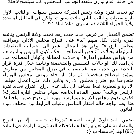
في حالة "عدم توازن متعدد الجوانب" للمجلس، كما سيتضح لاحقا؛
تم تحديد فترة ولاية رئيس الشركة بخمس سنوات والنائب الاول
بأربع سنوات والنائب الثاني بثلاث سنوات. ولكن في المقابل لم تحدد
ولاية الخبراء الثلاثة كما سنرى ادناه؛ لماذا؟؟!!! ؛
تضمن التعديل امر غريب جديد حيث ربط تجديد ولاية الرئيس ونائبيه
لمرة واحدة لكل منهم "بناء على اقتراح مجلس الادارة وموافقة
مجلس الوزراء". وفي هذا المجال نشير الى احتمالية التعقيدات
المرتبطة بحالات "تناقض المصالح – بحكم كون الرئيس ونائبيه هم
من يتراس مجلس الادارة" او حالات المحاباة و"تبادل المصالح- مدد
لي امدد لك" او حالات التسييس والشخصنة وخاصة خلال فترة اقرار
التجديد من عدمه مما قد يسبب في تمزق المجلس بين معارض
ومؤيد لمصالح شخصية؛ ثم ماذا لو جاء موقف مجلس الوزراء
متعارضا مع اقتراح مجلس الادارة وتاثير ذلك على اعمال مجلس
الادارة والعضوية فيه!! يضاف الى ذلك عدم ادراج "اقتراح تجديد فترة
الرئيس ونائبيه" ضمن المادة الخاصة بمهام مجلس ادارة الشركة؛
فكيف يقوم مجلس الادارة بممارسة مهمة لم تدرج ضمن واجباته!!
هنا ايضا نواجه حالة افتقار التناسق وغياب الترابط بين مختلف مواد
القانون.
تضمن البند (اولا) اربعة اعضاء "بدرجات خاصة"، إلا ان اقتراح
والمصادقة على تعيينهم تخالف الاحكام الدستورية الواردة في المادة
(61) البند (خامسا- ب -)؛