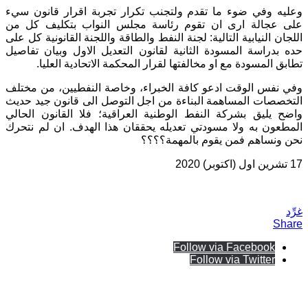
وعليه وفي ضوء ما تقدم ولتجنب تكرار تجربة اقرار قانون سيء
على عجالة ارى ان تقوم رئاسة مجلس النواب بتكليف كل من
اللجان النيابية التالية: لجنة النفط والطاقة واللجنة القانونية كل على
حده بدراسة المسودة الثانية لقانون التعديل الاول وبيان تفاصيل
تطابق المسودة مع او مخالفتها لقرار المحكمة الاتحادية العليا.
وفي نفس الوقت ادعو كافة الخبراء، وخاصة النفطيين، من مختلف
التخصصات المساهمة البناءة من اجل التوصل الى قانون جيد حديث
واضح يليق بشركة النفط الوطنية العراقية؛ فلا القانون الحالي
المطعون به ولا مسودتي تعديله يحققان هذا الهدف. ان لم نتحرك
نحن ونساهم فمن يقوم بالمهمة؟؟؟؟
17 تشرين اول (اكتوبر) 2020
غرِّد
Share
Follow via Facebook
Follow via Twitter