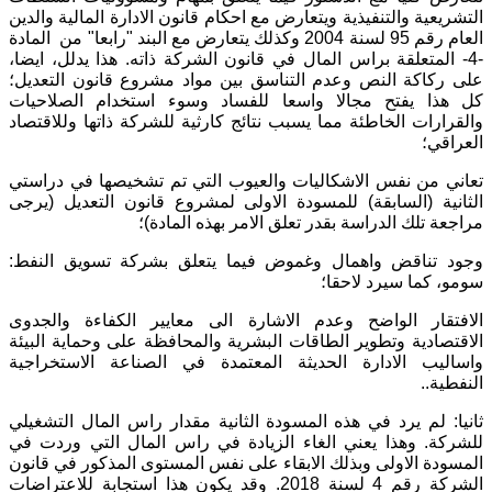
التشريعية والتنفيذية ويتعارض مع احكام قانون الادارة المالية والدين
العام رقم 95 لسنة 2004 وكذلك يتعارض مع البند "رابعا" من المادة
-4- المتعلقة براس المال في قانون الشركة ذاته. هذا يدلل، ايضا،
على ركاكة النص وعدم التناسق بين مواد مشروع قانون التعديل؛
كل هذا يفتح مجالا واسعا للفساد وسوء استخدام الصلاحيات
والقرارات الخاطئة مما يسبب نتائج كارثية للشركة ذاتها وللاقتصاد
العراقي؛
تعاني من نفس الاشكاليات والعيوب التي تم تشخيصها في دراستي
الثانية (السابقة) للمسودة الاولى لمشروع قانون التعديل (يرجى
مراجعة تلك الدراسة بقدر تعلق الامر بهذه المادة)؛
وجود تناقض واهمال وغموض فيما يتعلق بشركة تسويق النفط:
سومو، كما سيرد لاحقا؛
الافتقار الواضح وعدم الاشارة الى معايير الكفاءة والجدوى
الاقتصادية وتطوير الطاقات البشرية والمحافظة على وحماية البيئة
واساليب الادارة الحديثة المعتمدة في الصناعة الاستخراجية
النفطية..
ثانيا: لم يرد في هذه المسودة الثانية مقدار راس المال التشغيلي
للشركة. وهذا يعني الغاء الزيادة في راس المال التي وردت في
المسودة الاولى وبذلك الابقاء على نفس المستوى المذكور في قانون
الشركة رقم 4 لسنة 2018. وقد يكون هذا استجابة للاعتراضات