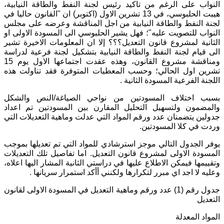
النواب على الرغم من تاكيد رئيس لجنة النفط والطاقة النيابية،
هيبت الحلبوسي، في 13 تشرين الاول (اكتوبر) ان "القانون حاليا في
لجنة النفط والطاقة النيابية من اجل المناقشة وعرضه على مجلس
النواب للتصويت عليه"؛ فهل يشير الحلبوسي الى المسودة الاولى او
الثانية لمشروع قانون التعديل؟؟؟ إلا ان المعلومات الاخيرة تشير
الى قيام لجنة النفط والطاقة النيابية بتشكيل لجنة فرعية لدراسة
ومناقشة مشروع القانون، وهذه عقدت اجتماعها الاول يوم 15
تشرين اول الحالي؛ وحسب المعطيات المتوفرة فقد تناولت هذه
اللجنة الفرعية المسودة الثانية .
بسبب اختلاف المسودتين من نواحي الصياغة/النص والشكل
والمضمون ولتسهيل التحليل المقارن بين المسودتين تم اعداد
جدولين يتضمنان عدد ورقم المواد التي عدلت وماهية التعديلات التي
وردت في كلا المسودتين.
يوفر الجدول التالي موجز استرشادي للمواد التي تم تعديلها بموجب
المسودة الاولى لمشروع قانون التعديل. اما تفاصيل تلك التعديلات
وتقييمها فيمكن الاطلاع عليها في دراستي الثانية المشار اليها اعلاه،
وعليه لا اجد اي مبرر لتكرارها ولكنني أأكد استمرار سريانها .
جدول رقم (1) عدد ورقم وماهية التعديل في المسودة الاولى لقانون
التعديل
المواد المعدلة