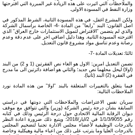
والملاحظات التي اثيرت على هذه الزيادة غير المبررة التي اقترحتها
وزارة النفط في المسودة الاولى.
ولكن المشرع اغفل، في هذه المسودة الثانية، الشرط المذكور في
اصل القانون: البند "رابعا" من المادة -4- الخاصة براسمال الشركة
والذي لم يتضمن "الاقتراض لتمويل الاستثمارات خارج العراق" الذي
اقترحته المسودة الثانية. وهذا دليل اضافي اخر على عدم دقة وعدم
رصانة وعدم تناسق مواد مشروع قانون التعديل.
ثالثا: تعديلات المادة -7-
تضمن التعديل امرين: الاول هو الغاء نص الفقرتين (1 و 2) من البند
(اولا) ليحل محلهما نص جديد؛ والثاني هو اضافة دائرتين الى ما مدرج
في الفقرة (2) البند (ثانيا).
فيما يتعلق بالتغييرات المتعلقة بالبند "اولا" من هذه المادة نورد
الملاحظات التالية:
سريان نفس الاعتراضات والملاحظات التي دونتها في دراستي
السابقة بشأن درجة رئيس الشركة (وزير) والتي تتوافق مع موقف
ديوان الرقابة المالية الاتحادي حول درجة الرئيس وذلك في كتابه
رقم 1/1/3/9055 في 2/ايار/2018؛ ويتبع ذلك ضرورة اعادة النظر
بالدرجات الوظيفية لأعضاء مجلس الادارة تجنبا لتضخيم المجلس
بالدرجات العليا وما يترتب على ذلك من اعباء مالية وهيكلية وخاصة