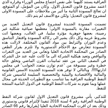
العراقية يستند كليهما على نفس اجتماع مجلس الوزراء وقراره الذي
اعتمد مشروع قانون التعديل الاول. وكان من المؤمل، او المتوقع،
ان تعالج المسودة الثانية ما اثير من ملاحظات على المسودة الاولى
لمشروع قانون التعديل؛ ولكن مع الاسف لم يتم ذلك.
تضمنت المسودة الجديدة لمشروع قانون التعديل العديد من
التغييرات مقارنة بالمسودة الاولى؛ معظمها صياغية شكلية غير
رصينة، بعضها جوهرية مؤثرة سلبيا، في الغالب، وبعضها اتت
بشروط غريبة وكل ذلك يشير الى ركاكة المسودة وافتقار التناسق
وعدم التوزان والترابط بين مواد القانون المختلفة. لازالت هذه
المسودة تتعارض مع الاحكام الدستورية ولا تلتزم بقرار الطعن
الصادر من المحكمة الاتحادية العليا وتعاني من العديد من الثغرات
والنواقص وتعيد هيكلية الشركة الى ما كانت عليه عند حل الشركة
في النصف الثاني من عقد ثمانينات القرن الماضي وتخلق حالة
خطرة وغير مسبوقة من "عدم توازن متعدد الجوانب" في مجلس
ادارتها!!!!!. وبالتالي لا توفر هذه المسودة الجديدة الاسس القانونية
والمالية والاقتصادية والبيئية والتخصصية السليمة لتاسيس شركة
النفط الوطنية العراقية بما تتناسب مع التطورات الحديثة في مجال
عملها وبما تقوم به شركات النفط الوطنية في الدول النامية المنتجة
للنفط.
للتذكير، يأتي مشروع قانون التعديل الاول لقانون شركة النفط
الوطنية العراقية رقم 4 لسنة 2018 تنفيذا لإلتزام قانوني ودستوري
وذلك بعد ان اقرت المحكمة الاتحادية العليا (بقرارها رقم 66 الصادر