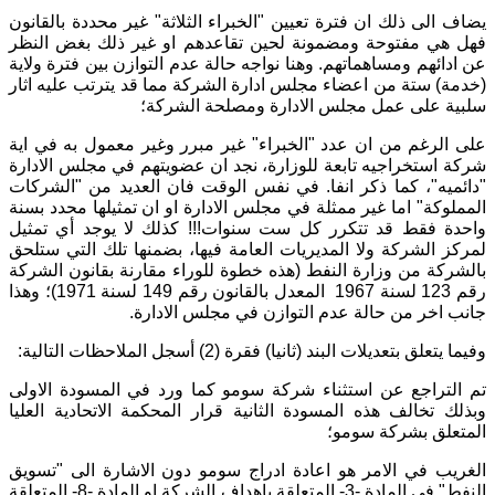
يضاف الى ذلك ان فترة تعيين "الخبراء الثلاثة" غير محددة بالقانون
فهل هي مفتوحة ومضمونة لحين تقاعدهم او غير ذلك بغض النظر
عن ادائهم ومساهماتهم. وهنا نواجه حالة عدم التوازن بين فترة ولاية
(خدمة) ستة من اعضاء مجلس ادارة الشركة مما قد يترتب عليه اثار
سلبية على عمل مجلس الادارة ومصلحة الشركة؛
على الرغم من ان عدد "الخبراء" غير مبرر وغير معمول به في اية
شركة استخراجيه تابعة للوزارة، نجد ان عضويتهم في مجلس الادارة
"دائميه"، كما ذكر انفا. في نفس الوقت فان العديد من "الشركات
المملوكة" اما غير ممثلة في مجلس الادارة او ان تمثيلها محدد بسنة
واحدة فقط قد تتكرر كل ست سنوات!!! كذلك لا يوجد أي تمثيل
لمركز الشركة ولا المديريات العامة فيها، بضمنها تلك التي ستلحق
بالشركة من وزارة النفط (هذه خطوة للوراء مقارنة بقانون الشركة
رقم 123 لسنة 1967 المعدل بالقانون رقم 149 لسنة 1971)؛ وهذا
جانب اخر من حالة عدم التوازن في مجلس الادارة.
وفيما يتعلق بتعديلات البند (ثانيا) فقرة (2) أسجل الملاحظات التالية:
تم التراجع عن استثناء شركة سومو كما ورد في المسودة الاولى
وبذلك تخالف هذه المسودة الثانية قرار المحكمة الاتحادية العليا
المتعلق بشركة سومو؛
الغريب في الامر هو اعادة ادراج سومو دون الاشارة الى "تسويق
النفط" في المادة -3- المتعلقة باهداف الشركة او المادة -8- المتعلقة