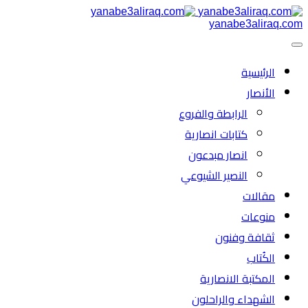
yanabe3aliraq.com
الرئیسية
الأنصار
الرابطة والفروع
كتابات انصارية
انصار مبدعون
النصیر الشیوعي
مقالات
منوعات
ثقافة وفنون
الكُتاب
المكتبة الانصارية
الشهداء والراحلون