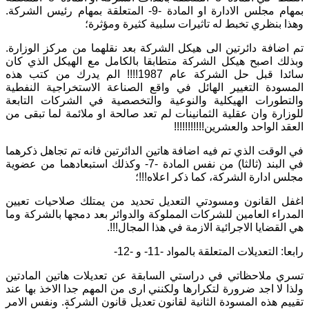
بمهام مجلس الادارة او المادة -9- المتعلقة بمهام رئيس الشركة.
وهذا بنظري تخبط له تاثيرات سلبية كثيرة ومؤثرة؛
تم اضافة دائرتين الى هيكل الشركة بعد نقلهما من مركز الوزارة.
وبذلك اصبح هيكل الشركة متطابقا بالكامل مع الهيكل الذي كان
سائدا قبل حل الشركة عام 1987!!!! الم يدرك من كتب هذه
المسودة التغيير الهائل في واقع الصناعة الاستخراجية النفطية
والتطورات الهيكلية والنوعية والتخصصية في الشركات التابعة
للوزارة وان عقلية الثمانينات لم تعد صالحة او ملائمة لما تبقى من
العقد الواحد والعشرين!!!!!!!!!!!
في الوقت الذي تم فيه اضافة هاتين الدائرتين فانه تم تجاهل ذكرهما
في البند (ثالثا) من نفس المادة -7- وكذلك استبعادهما من عضوية
مجلس ادارة الشركة، كما ذكر اعلاه!!!؛
اغفل القانون ومسودتي التعديل تحديد من يمتلك صلاحيات تعيين
المدراء العامين للشركات المملوكة والدوائر بعد دمجها بالشركة وما
هي القضايا الاجرائية الازمة في هذا المجال!!!.
رابعا: التعديلات المتعلقة بالمواد -11- و -12-
تسري ملاحظاتي في دراستي السابقة عن تعديلات هاتين المادتين
ولذا لا اجد ضرورة لتكرارها ولكنني ارى من المهم جدا الاخذ بها عند
تقييم هذه المسودة الثانية لقانون تعديل قانون الشركة. ونفس الامر