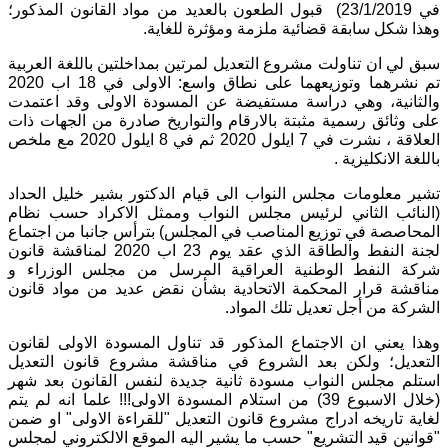
في 23/1/2019) قبول الطعون بالعديد من مواد القانون المذكور؛
وهذا شكل سابقة قضائية ملزمة ومؤثرة للغاية.
سبق لي ان تناولت مشروع التعديل لمرتين بمداخلتين باللغة العربية
تم نشرهما وتوزيعهما على نطاق واسع: الاولى في 18 اب 2020
والثانية، وهي دراسة مستفيضة عن المسودة الاولى وقد اعتمدت
على وثائق رسمية مثبتة بالارقام والتواريخ صادرة من الجهات ذات
العلاقة ، نشرت في 7 ايلول 2020 ثم في 8 ايلول 2020 مع ملخص
باللغة الانكليزية .
تشير معلومات مجلس النواب الى قيام الدكتور بشير خليل الحداد
(النائب الثاني لرئيس مجلس النواب وممثل الاكراد حسب نظام
المحاصصة في توزيع المناصب في المجلس) بترأس جانبا من اجتماع
لجنة النفط والطاقة الذي عقد يوم 23 اب 2020 لمناقشة قانون
شركة النفط الوطنية العراقية المرسل من مجلس الوزراء و
مناقشة قرار المحكمة الاتحادية بشأن نقض عديد من مواد قانون
الشركة من أجل تعديل تلك المواد.
وهذا يعني ان الاجتماع المذكور قد تناول المسودة الاولى لقانون
التعديل؛ ولكن بعد الشروع في مناقشة مشروع قانون التعديل
استلم مجلس النواب مسودة ثانية جديدة لنفس القانون بعد شهر
(خلال الاسبوع 39) من استلام المسودة الاولى!!! علما انه لم يتم
لغاية تاريخه ادراج مشروع قانون التعديل "للقراءة الاولى" او ضمن
"قوانين قيد التشريع" حسب ما يشير اليه الموقع الالكتروني لمجلس