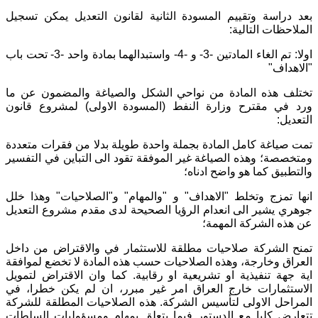
بعد دراسة وتقييم المسودة الثانية لقانون التعديل يمكن تسجيل
الملاحظات التالية:
اولا: تم الغاء المادتين -3- و -4- واستبدالهما بمادة واحد -3- تحت باب
"الاهداف"
تختلف هذه المادة من نواحي الشكل والصياغة والمضمون عن ما
ورد في مقترح وزارة النفط (المسودة الاولى) لمشروع قانون
التعديل:
تمت صياغة كامل المادة بجملة واحدة طويلة بدلا من فقرات متعددة
ومتخصصة؛ وهذه الصياغة غير الموفقة تقود الى التباين في التفسير
والتطبيق كما هو واضح ادناه؛
انها تمزج وتخلط "الاهداف" و "والمهام" و"الصلاحيات" وهذا خلل
جوهري يشير الى انعدام الرؤيا الصحيحة لدى مقدم مشروع التعديل
عن هذه الشركة المهمة؛
تمنح الشركة صلاحيات مطلقة للاستثمار في والاقتراض من داخل
العراق وخارجة، وهذه الصلاحيات حسب هذه المادة لا تخضع لموافقة
اية جهة تنفيذية او تشريعية او رقابية. كما وان الاقتراض لتمويل
الاستثمارات خارج العراق امر غير مبرر، ان لم يكن خطرا، في
المراحل الاولى لتأسيس الشركة. هذه الصلاحيات المطلقة للشركة
تتعارض كليا مع الدستور فيما يتعلق بمهام ومسؤوليات السلطات