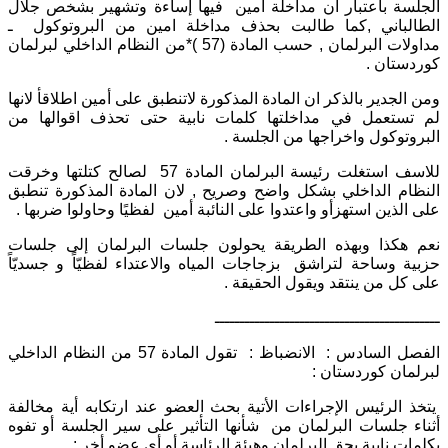
الجلسة باعتبار أن مداخلة أمين فيها إساءة وتشهير بشخص جلال
الطالباني ,كما طالبت بحذف مداخلة امين من البروتوكول ـ
مداولات البرلمان , حسب المادة (57 )*من النظام الداخلي لبرلمان
كوردستان .
ومن الجدير بالذكر ان المادة المذكورة لاتنطبق على أمين اطلاقأ لانها
لم تستعمل في مداخلتها كلمات نابية حتى تحذف اقوالها من
البروتوكول واخراجها من الجلسة .
للاسف استغلت رئيسة البرلمان المادة 57 لصالح كتلتها وخرقت
النظام الداخلي بشكل واضح وصريح , لان المادة المذكورة تنطبق
على الذين استهزأو واعتدوا على النائبة أمين لفظيًا وحاولوا ضربها .
نعم هكذا وبهذه الطريقة يحولون جلسات البرلمان إلى جلسات
حزبية وساحة لتراشق بزجاجات المياه والاعتداء لفظيّاً و جسديّاً
على كل من ينتقد ويقول الحقيقة .
ـــــــــــــــــــــــــــــــــــــــــــــ
الفصل السادس : الانضباظ : تقول المادة 57 من النظام الداخلي
لبرلمان كوردستان :
يتخذ الرئيس الإجراءات الأتية بحث العضو عند ارتكابه أية مخالفة
أثناء جلسات البرلمان من شأنها التأثير على سير الجلسة أو تفوه
بكلمات نابية بحق البرلمان وهيئة الرئاسة أو أي عضو أخر :