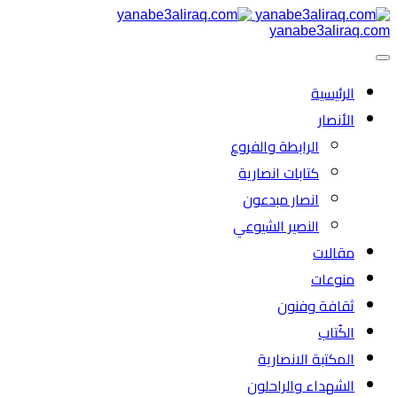
yanabe3aliraq.com
الرئیسية
الأنصار
الرابطة والفروع
كتابات انصارية
انصار مبدعون
النصیر الشیوعي
مقالات
منوعات
ثقافة وفنون
الكُتاب
المكتبة الانصارية
الشهداء والراحلون