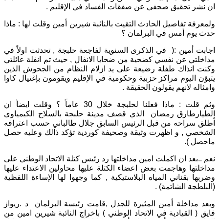
ان نشر تحقيق صحفي عن صفقات الفساد في الإقليم .
ولمعرفة تفاصيل الحادث التقيت بالنائبة شيرين أمين وقلت لها : ماذا
حدث يوم أمس في البرلمان ؟
اجابت أمين :( في الذكرى السنوية لفاجعة حلبجة , تحدثت اولاً في
مداخلتي عن نفسي كضحية من ضحايا الانفال , حيث تم انفلة عائلتي
وكنت انذاك طفلة رضيعة على يد ازلام النظام من الجحوش الذين
يتبؤن اليوم مراكز حزبية وحكومية في الإقليم ويقومون بإغتيال كاوا
وامثاله لانهم يقولون الحقيقة .
وثم قلت : ماذا فعلنا لحلبجة خلال 30 عاماً ؟ وقلت ايضأ ان
الطيارطارق رمضان الذي قصف مدينة حلبجة بالسلاح الكيمياوي
اُطلق سراحه من قبل الرئيس السابق جلال طالباني حسب اعترافه
الشخصي , و اظهرت وثيقة وصحيفة كوردية تؤكد ذالك وعليه حصل
ماحصل ).
نعم ..بعد ان اكملت امين مداخلتها رد رئيس كتلة الاتحاد الوطني على
مداخلتها وهاجمت بعض اعضاء الكتلة عليها محاولين الاعتداء عليها
وضربها بقناني المياه البلاستيكية , كما وجهوا لها الإساءة اللفظية
(البلطجة الشاتمة) .
وبعد مداخلة أمين المثيرة للجدل ,قامت رئيسة البرلمان د .ريواز
فايق ( القيادية في الاتحاد الوطني ) باخراج النائبة شيرين امين من