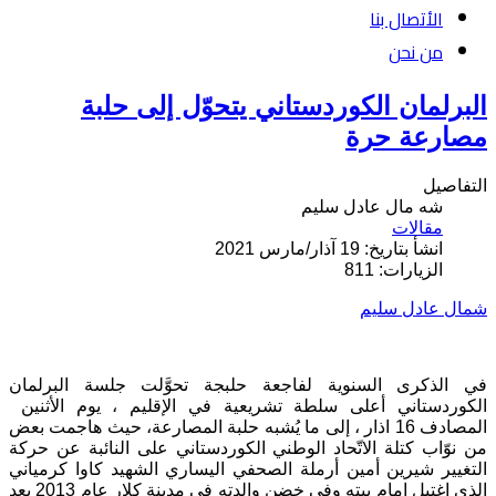
الأتصال بنا
من نحن
البرلمان الكوردستاني يتحوّل إلى حلبة
مصارعة حرة
التفاصيل
شه مال عادل سليم
مقالات
انشأ بتاريخ: 19 آذار/مارس 2021
الزيارات: 811
شمال عادل سليم
في الذكرى السنوية لفاجعة حلبجة تحوَّلت جلسة البرلمان
الكوردستاني أعلى سلطة تشريعية في الإقليم ، يوم الأثنين
المصادف 16 اذار ، إلى ما يُشبه حلبة المصارعة، حيث هاجمت بعض
من نوّاب كتلة الاتّحاد الوطني الكوردستاني على النائبة عن حركة
التغيير شيرين أمين أرملة الصحفي اليساري الشهيد كاوا كرمياني
الذي اغتيل امام بيته وفي خضن والدته في مدينة كلار عام 2013 بعد