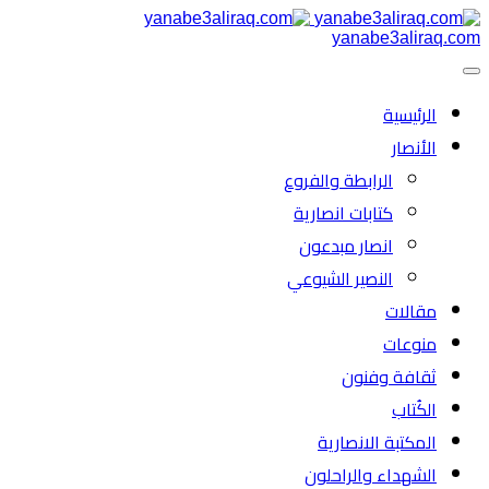
yanabe3aliraq.com
الرئیسية
الأنصار
الرابطة والفروع
كتابات انصارية
انصار مبدعون
النصیر الشیوعي
مقالات
منوعات
ثقافة وفنون
الكُتاب
المكتبة الانصارية
الشهداء والراحلون