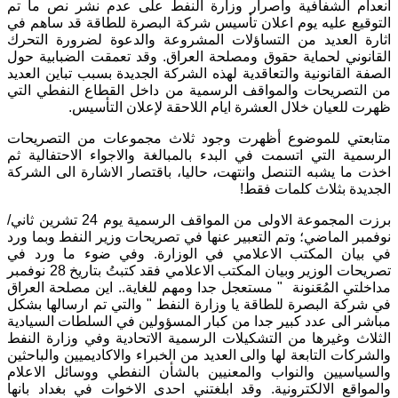
انعدام الشفافية واصرار وزارة النفط على عدم نشر نص ما تم
التوقيع عليه يوم اعلان تأسيس شركة البصرة للطاقة قد ساهم في
اثارة العديد من التساؤلات المشروعة والدعوة لضرورة التحرك
القانوني لحماية حقوق ومصلحة العراق. وقد تعمقت الضبابية حول
الصفة القانونية والتعاقدية لهذه الشركة الجديدة بسبب تباين العديد
من التصريحات والمواقف الرسمية من داخل القطاع النفطي التي
ظهرت للعيان خلال العشرة ايام اللاحقة لإعلان التأسيس.
متابعتي للموضوع أظهرت وجود ثلاث مجموعات من التصريحات
الرسمية التي اتسمت في البدء بالمبالغة والاجواء الاحتفالية ثم
اخذت ما يشبه التنصل وانتهت، حاليا، باقتصار الاشارة الى الشركة
الجديدة بثلاث كلمات فقط!
برزت المجموعة الاولى من المواقف الرسمية يوم 24 تشرين ثاني/
نوفمبر الماضي؛ وتم التعبير عنها في تصريحات وزير النفط وبما ورد
في بيان المكتب الاعلامي في الوزارة. وفي ضوء ما ورد في
تصريحات الوزير وبيان المكتب الاعلامي فقد كتبتُ بتاريخ 28 نوفمبر
مداخلتي المُعَنونة " مستعجل جدا ومهم للغاية.. اين مصلحة العراق
في شركة البصرة للطاقة يا وزارة النفط " والتي تم ارسالها بشكل
مباشر الى عدد كبير جدا من كبار المسؤولين في السلطات السيادية
الثلاث وغيرها من التشكيلات الرسمية الاتحادية وفي وزارة النفط
والشركات التابعة لها والى العديد من الخبراء والاكاديميين والباحثين
والسياسيين والنواب والمعنيين بالشأن النفطي ووسائل الاعلام
والمواقع الالكترونية. وقد ابلغتني احدى الاخوات في بغداد بانها