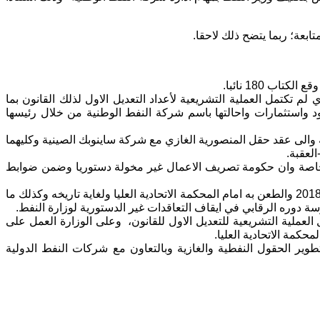
ابعة؛ ربما يتضح ذلك لاحقا.
م تكتمل العملية التشريعية لأعداد التعديل الاول لذلك القانون بما
د واستثمارات واحالتها باسم شركة النفط الوطنية من خلال رئيسها
والى عقد حقل المنصورية الغازي مع شركة ساينوبك الصينية وكليهما
لعقبة.
خرا خاصة وان حكومة تصريف الاعمال غير مخولة دستوريا وضمن ضوابط
سبق لي ان تناولت وفي مداخلات عديدة جميع الفقرات التي تضمنها الكتاب اعلاه منذ تشريع قانون شركة النفط الوطنية رقم 4 لسنة 2018 والطعن به امام المحكمة الاتحادية العليا ولغاية تاريخه وكذلك ما
سة دوره الرقابي في ايقاف التعاقدات غير الدستورية لوزارة النفط.
لعملية التشريعية للتعديل الاول للقانون، وعلى الوزارة العمل على
محكمة الاتحادية العليا.
طوير الحقول النفطية والغازية وبالتعاون مع شركات النفط الدولية