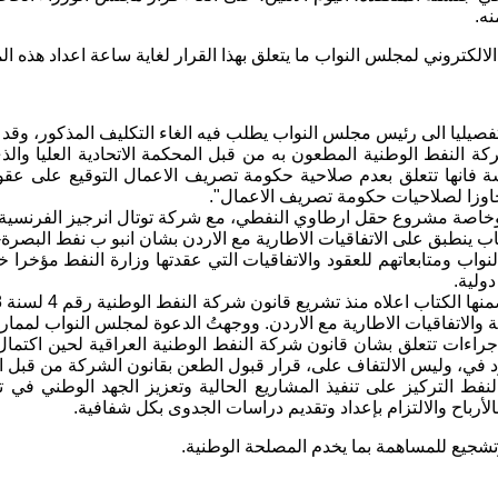
ه.
لكتروني لمجلس النواب ما يتعلق بهذا القرار لغاية ساعة اعداد هذه المت
النفط الوطنية المطعون به من قبل المحكمة الاتحادية العليا والذي ل
سة فانها تتعلق بعدم صلاحية حكومة تصريف الاعمال التوقيع على عقو
تجاوزا لصلاحيات حكومة تصريف الاعمال".
، وخاصة مشروع حقل ارطاوي النفطي، مع شركة توتال انرجيز الفرنسية 
 ينطبق على الاتفاقيات الاطارية مع الاردن بشان انبو ب نفط البصرة-ا
النواب ومتابعاتهم للعقود والاتفاقيات التي عقدتها وزارة النفط مؤ
دولية.
ة والاتفاقيات الاطارية مع الاردن. ووجهتُ الدعوة لمجلس النواب لممار
راءات تتعلق بشان قانون شركة النفط الوطنية العراقية لحين اكتمال ا
رد في، وليس الالتفاف على، قرار قبول الطعن بقانون الشركة من قبل ال
فط التركيز على تنفيذ المشاريع الحالية وتعزيز الجهد الوطني في ت
رباح والالتزام بإعداد وتقديم دراسات الجدوى بكل شفافية.
تشجيع للمساهمة بما يخدم المصلحة الوطنية.