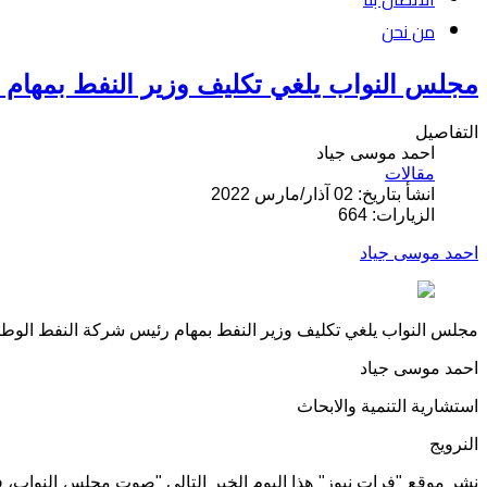
من نحن
مجلس النواب يلغي تكليف وزير النفط بمهام ر
التفاصيل
احمد موسى جياد
مقالات
انشأ بتاريخ: 02 آذار/مارس 2022
الزيارات: 664
احمد موسى جياد
مجلس النواب يلغي تكليف وزير النفط بمهام رئيس شركة النفط الوطني
احمد موسى جياد
استشارية التنمية والابحاث
النرويج
نشر موقع "فرات نيوز" هذا اليوم الخبر التالي "صوت مجلس النواب، في