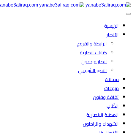
anabe3aliraq.com
الرئیسية
الأنصار
الرابطة والفروع
كتابات انصارية
انصار مبدعون
النصیر الشیوعي
مقالات
منوعات
ثقافة وفنون
الكُتاب
المكتبة الانصارية
الشهداء والراحلون
الأتصال بنا