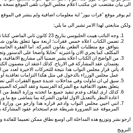
الى بيان مقتضب عن مكتب اعلام مجلس النواب تلقى الموقع نسخة من
لم يوفر
موقع "فرات نيوز" اية معلومات اضافية ولم ينشر في الموقع الا
ولكن متابعتي لهذا الامر تشير الى ما يلي:
وجه النائب هيبت الحلبوسي بتاريخ 23 كانون ثاني الماضي كتابا تفصيليا الى رئيس مجلس النواب يطلب فيه الغاء التكليف المذكور، وقد وقع الكتاب 180 نائبا.
تضمن الكتاب اعلاه خمس فقرات؛ اربعة منها تتعلق بقانون شركة 
يتوافق مع متطلبات الطعن بقانون الشركة. اما الفقرة الخام
المكلف كما يجري الان واعتبرته "تحايلا واضحا على الدستور و
من الواضح ان الكتاب اعلاه يشير ضمنيا الى مشاريع الاتفاقية
يعتمدان عقد المشاركة في الارباح. كذلك اعتقد ان مضمون الكتاب
يأتي قرار مجلس النواب هذا نتيجة للتحركات الاخيرة لعدد من 
عمل مجلس الوزراء بالدخول في مثل هكذا التزامات تعاقدية او 
يتعلق بعقود الاتفاقية مع الشركة الفرنسية وعقد الشركة الصيني
كذلك ارى ايقاف وعدم تنفيذ جميع ما اتخذته وزارة النفط من اج
اعادة النظر بالتعديل الاول لقانون الشركة بما يتماشى مع ما و
انني احيي مجلس النواب وادعم قراره هذا وارجو من وزارة الن
المرموقة عند الضرورة شريطة عدم استخدام عقود المشاركة بالأ
ارجو نشر وتوزيع هذه المداخلة الى اوسع نطاق ممكن تعميما للفائدة و
النرويج