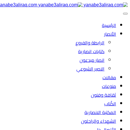
anabe3aliraq.com
الرئیسية
الأنصار
الرابطة والفروع
كتابات انصارية
انصار مبدعون
النصیر الشیوعي
مقالات
منوعات
ثقافة وفنون
الكُتاب
المكتبة الانصارية
الشهداء والراحلون
الأتصال بنا