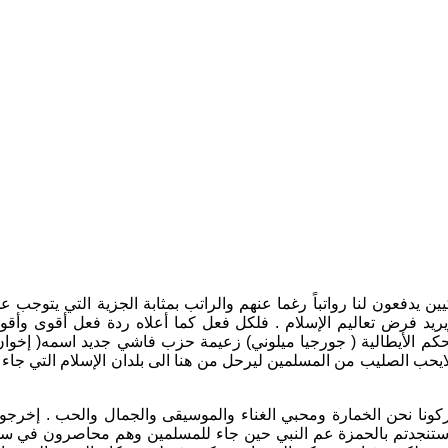
ن يدفعون لنا رواتباً رغما عنهم والراتب بمثابة الجزية التي يتوجب ع
يريد فرض تعاليم الإسلام . فلكل فعل كما أعلاه ردة فعل أقوى وأقو
حكم الأيطالية ( جورجيا ميلوني) زعيمة حزب فاشي جديد اسمه( إخوان
 من لايحب الصليب من المسلمين ليرحل من هنا الى بلدان الإسلام التي جاء
كونا نحن الخمارة ومحبي الغناء والموسيقى والجمال والحب . إخرجوا
إستنجدتم بالحمزة عم النبي حين جاء للمسلمين وهم محاصرون في سجن