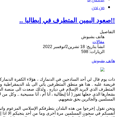
من نحن
!!صعود اليمين المتطرف في إيطاليا ..
التفاصيل
هاتف بشبوش
مقالات
انشأ بتاريخ: 18 تشرين2/نوفمبر 2022
الزيارات: 598
هاتف بشبوش
ذات يوم قال لي أحد الساذجين في الدنمارك ، هؤلاء الكفرة الدنماركيي
فريضة عليه . هذا هو منطق المتطرفين يأتي الى بلد الديمقراطية و
المتطرف الذي لايريد الإسلام في دياره . ولذلك صعدت الى منصة ال
بشعارها الذي جعلها تفوز ( أنا إيطالية ، أنا أم ، أنا مسيحية .. وكل
المسلمين والجائرين بحق شعوبهم.
ونحن نقول إخرجوا من هذه البلدان بتطرفكم الإسلامي المزعوم واتر
أنفسكم في سجون المسلمين مرة أخرى وما من أحد ينجيكم الا اذا 