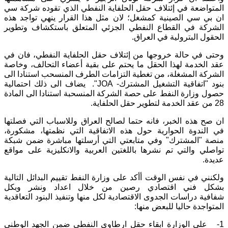
المتواضعة في إئتلاف حقل الحلفاية النفطي الذي تقوده شركة سي
ان بي سي الصينية كمشغل؛ لان مثل هذا القرار ينهي تواجد هذه
الشركة في القطاع النفطي الجزئي المتعلق باستكشاف وتطوير
الحقول البترولية في العراق.
وحتى في حالة خروجها من إئتلاف حقل الحلفاية النفطي، فان في
عقد الخدمة لهذا الحقل ما يحتم على بقية أعضاء التحالف، وخاصة
الشركة المشغلة، من تغطية التزامات الطرف المنسحب استنادا الى
بنود "اتفاقية التشغيل المشترك- JOA". يضاف الى ذلك احتمالية
حصول وزارة النفط على حصة الشركة المنسحبة استنادا الى المادة
28 من عقد الخدمة لتطوير حقل الحلفاية.
ان صح هذه الخبر، فانه حتما لصالح العراق وللاسباب التي فصلتها
في الندوة الحوارية حول هذه الاتفاقية التي نظمتها، مشكورة،
منصة "المشترك" وفي متابعتي التي أرسلتها مباشرة ضمن شبكة
تواصلي والتي تم نشرها باللغتين العربية والانكليزية على مواقع
عديدة.
ولكنني في نفس الوقت أأكد على وزارة النفط تقييم البدائل التالية
بشكل فني اقتصادي رصين من خلال اعداد ونشر وبكل
شفافية دراسات الجدوى الاقتصادية لكل منها وتنفيذ البنود التعاقدية
المتواجدة حاليا للبعض منها:
1- على الوزارة ابقاء حقل ارطاوي النفطي ضمن الجهد الوطني