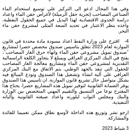
وفي هذا المجال ادعو الى التركيز على توسيع استخدام الماء
الصناعي المصاحب (تجربة حقل الرميلة) لأغراض حقن الماء واعداد
دراسة الجدوى الاقتصادية لهذا البديل في جميع الحقول النفطية،
واخذه بنظر الاعتبار في تحديد السعة المثلى لمشروع حقن ماء
البحر.
4- اقترح على وزارة النفط اعداد مسودة مادة محددة في قانون
الموازنة لعام 2023 تتعلق بتاسيس صندوق مخصص حصرا لمشاريع
"صندوق تمويل مشروعي حقن الماء وانهاء حرق الغاز المصاحب"،
يفتح في البنك المركزي العراقي وبمبلغ لا يتجاوز الكلفة الراسمالية
التقديرية لمشروعي حقن الماء ومشاريع معالجة الغاز المصاحب
للحقول التي تنفذ بالجهد الوطني. يتم الاتفاق مع البنك المركزي
العراقي على آلية انشاء وتشغيل هذا الصندوق وتودع المبالغ فيه
بشكل متواصل حال تشريع قانون الموازنة. ان تاسيس هذا الصندوق
يوفر الضمانة القانونية لتوفير تمويل هذه المشاريع حصرا. يحتاج هذا
المقترح نوعا من التنسيق والتقييم المهني المتخصص بين الوزارة
والبنك ومجلس النواب لبلورته واعداد صيغته القانونية وآلياته
التنفيذية.
ارجو نشر وتوزيع هذه الداخلة لأوسع نطاق ممكن تعميما للفائدة
والمشاركة.
3 شباط 2023