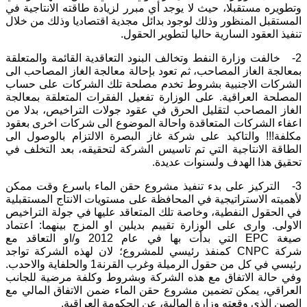
وتطويره مستقبلا، حيث لا يوجد أي مبرر لزيادة طاقته الانتاجية في
المستقبل المنظور وذلك لوجود بدائل مجدية اقتصاديا وذلك من خلال
تنفيذ العقود السارية حاليا لتطوير الحقول.
2- خالفت وزارة النفط وتخالف البنود التعاقدية القائمة والمتعلقة
بمعالجة الغاز المصاحب، ثم تعود بإحالة معالجة الغاز المصاحب الى
الشركات الاجنبية بشروط تخدم مصلحة تلك الشركات على حساب
المصلحة العراقية. على الوزارة تفعيل الفقرات المتعلقة بمعالجة
الغاز المصاحب لتقليل الحرق في عقود جولات التراخيص، بدلا من
اعفاء الشركات المتعاقدة واحالة الموضوع الى شركات اخرى بعقود
مكلفة!!! والتاكيد على شركة غاز البصرة الالتزام بالوصول الى
الطاقة الانتاجية التي تم تاسيس الشركة لتحقيقه، بعد التخلف في
تحقيق هذا الهدف ولسنوات عديدة.
3- التركيز على بدء تنفيذ مشروع حقن الماء باسرع وقت ممكن
لأهميته الاستراتيجية في المحافظة على مستويات الانتاج المستقبلية
في الحقول النفطية، وخاصة تلك المتعاقد عليها في جولة التراخيص
الاولى. وارى على الوزارة تقييم بديلين او المزج بينهما: اعتماد
صيغة EPC التي بدأت بها في عام 2012 و/او التعاقد مع
شركة CNPC كمنفذ رئيسي للمشروع؛ لان لهذه الشركة تواجد
رئيسي في كل من حقول الرميلة وغرب القرنة1 والحلفاية والاحدب.
وفي حالة الاتفاق مع هذه الشركة وبشروط وكلفة مرضية للجانب
العراقي، يمكن تضمين مشروع حقن الماء ضمن الاتفاق المالي مع
الصين الذي وقعته وزارة المالية، عن الحكومة العراقية.