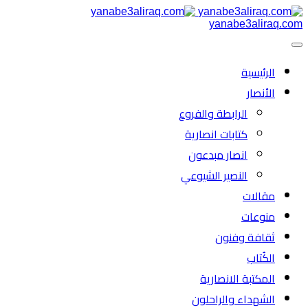
yanabe3aliraq.com
الرئیسية
الأنصار
الرابطة والفروع
كتابات انصارية
انصار مبدعون
النصیر الشیوعي
مقالات
منوعات
ثقافة وفنون
الكُتاب
المكتبة الانصارية
الشهداء والراحلون