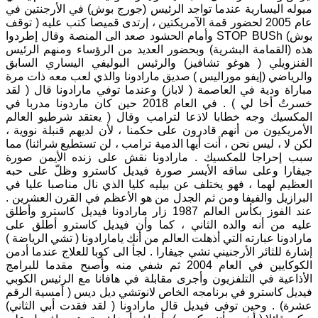
ميوله اليسارية عندما تواجد الرئيس (جورج بوش) في الأرجنتين في
عام 2005 لحضور قمة الآمريكتين ، إرتدى قميصا كتب عليه ( توقف
بوش) STOP BUSh وأمام الحشود صعد الى المنصة وقال إطردوا
هذه (القمامة البشرية) وبحضور العديد من الرؤساء ومنهم الرئيس
الفنزويلي ( هوغو تشافيز) والرئيس البوليفي اليساري السابق
والرياضي (إيفو موراليس ) صديق مارادونا والذي لعب معه ذات مرة
مباراة ودية في العاصمة ( لاباز) وعندما توفي مارادونا قال ( لقد
خسرتُ أخا لي ) . في العام 2018 حين كان ماردونا مدربا في
المكسيك وجه خطابا لاذعا لترامب وقال ( يعتقد شرطيو العالم
الأمريكيون من أنهم قادرون على حكمنا ، لأن لديهم قنبلة نووية ،
لكن لا ، ليس نحن ، أنت أيها الدمية ترامب ، لن تستطيع شرائنا) مما
سبب إحراجا للمكسيك . مارادونا نقش على زنده الأيمن صورة
جيفارا وعلى ساقه الأيسر صورة فيديل كاسترو وظلّ على حبه
العظيم لهما ، فهو يختلف عن بيليه كليا الذي نال مناصبا عليا في
البرازيل والفيفا ومن ثم الجدل من هو الأعظم في القرن العشرين .
عند الفوز بكأس العالم 1987 زار مارادونا فيديل كاسترو وأطلق
عليه من أنه والده الثاني ، كما وأن فيديل كاسترو أطلق على
مارادونا عبارته التي أذهلت العالم من أنك يامارادونا ( تشي الرياضة )
إشارة للثائر الأرجنيني تشي جيفارا . لجأ الى كوبا للعلاج عندما أدمن
الكوكايين في العام 2004 ثم شفي منه وأصبح مقدما للبرامج
الأذاعية في التلفزيون وأجرى مقابلة في هافانا مع الرئيس الكوبي
فيديل كاسترو في برنامجه الخاص لانوتشي ديل ديس ( أمسية الرقم
عشرة) . وحين توفى فيديل قال مارادونا ( لقد فقدت أبي الثاني)