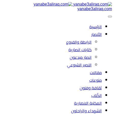
yanabe3aliraq.com
الرئیسية
الأنصار
الرابطة والفروع
كتابات انصارية
انصار مبدعون
النصیر الشیوعي
مقالات
منوعات
ثقافة وفنون
الكُتاب
المكتبة الانصارية
الشهداء والراحلون