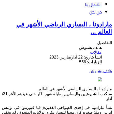
الأتصال بنا
من نحن
مارادونا ، اليساري الرياضي الأشهر في
العالم ...
التفاصيل
هاتف بشبوش
مقالات
انشأ بتاريخ: 22 آذار/مارس 2023
الزيارات: 556
هاتف بشبوش
مارادونا ، اليساري الرياضي الأشهر في العالم ...
سنكتب للشيوعيين واليساريين طيلة شهر ا1ار حتى عيدهم الأغر 31/
آذار
نشأ مارادونا في إحدى الضواحي الفقيرة( فيا فيوريتو) في بوينس
آيرس ومنذ صغره كان محباً لليسار يكره الولايات المتحدة . لم يخفي