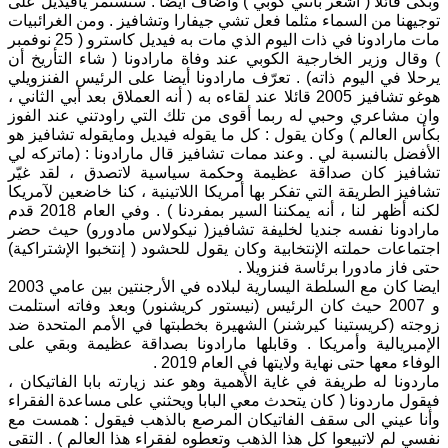
وبكى قائلا ( أشعر بأنني كوبي ) وأضاف أيضا : ستستمر يافيديل على
توجيهنا من السماء مثلما فعل تشي جيفارا وتشافيز . ومن الغرائبيات
مات مارادونا في ذات اليوم الذي مات به فيديل كاسترو ( 25 نوفمبر
) وقال وزير الخارجية الكوبي عند وفاة مارادونا ( شاء التأريخ أن
يرحلا في اليوم ذاته) . تعرّف مارادونا أيضا على الرئيس الفنزويلي
هوغو تشافيز 2005 قائلا عند لقاءه به ( أنه العملاق بعد أبي الثاني ،
وان مشاعري وحبي له ربما أقوى من تلك التي راودتني عند الفوز
بكأس العالم ) وكان يقول : كل ما يقوله فيديل ومايقوله تشافيز هو
الأفضل بالنسبة لي . وعند ممات تشافيز قال مارادونا : (ماتركه لي
تشافيز كان صداقة عظيمة وحكمة سياسية لاتصدق ، لقد غيّر
تشافيز الطريقة التي تفكر بها أمريكا اللاتينية ، كنا خاضعين لآمريكا
لكنه أظهر لنا ، أنه يمكننا السير بمفردنا ) . وفي العام 2018 قدم
مارادونا نفسه جنديا لخليفة تشافيز( نيكولاس مادورو) حيث حضر
اجتماعات حملته الإنتخابية وكان يقول للحشود ( إنتخبوا الإشتراكية)
حتى فاز مادورا برئاسة فنزويلا .
ايضا كان مع السلطة اليسارية لبلاده في الأرجنتين بين عامي 2003
و 2007 حيث كان الرئيس (نيستور كريشنور) وبعد وفاته استلمت
زوجته (كريستينا كيرشنر) الشهيرة بخطبتها في الأمم المتحدة ضد
الإمبريالية وأمريكا . وقابلها مارادونا بصداقة عظيمة وبقي على
الوفاء معها حتى نهاية ولايتها في العام 2019 .
ماردونا له طريفة في غاية الأهمية وهو عند زيارته بابا الفاتيكان ،
فيقول ماردونا ( كان يتحدث معي البابا ويحثني على مساعدة الفقراء
وأنا عيني الى سقف الفاتيكان المرصع بالذهب فيقول : همست مع
نفسي لم لاتبيعوا كل هذا الذهب وتعطوه لفقراء هذا العالم ) . التقى