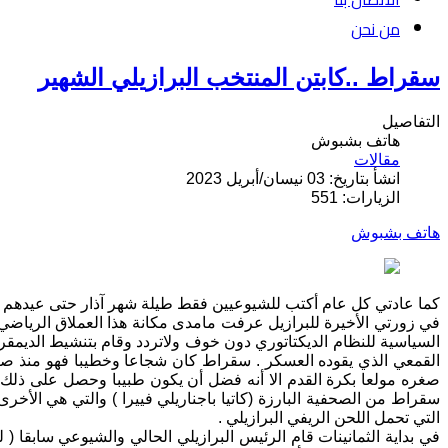
من نحن
سقراط ..كابتن المنتخب البرازيلي الشهير
التفاصيل
هاتف بشبوش
مقالات
انشأ بتاريخ: 03 نيسان/أبريل 2023
الزيارات: 551
هاتف بشبوش
كما عادتي كل عام أكتب للشيوعيين فقط طيلة شهر آذار حتى عيدهم الأغر في 
في زورتي الأخيرة للبرازيل عرفت مامدى مكانة هذا العملاق الرياضي ل
السياسية للنظام الديكتاتوري دون خوف ولاتردد وقام بتنشيط الديمقر
القمعي الذي يقوده العسكر . سقراط كان شجاعا وخطيبا فهو منذ صغ
سقراط من الصحفية البارزة (كاتيا باجناريلي فييرا ) والتي هي الأخر
التي تحمل اللحن الريفي البرازيلي .
في بداية الثمانينات قام الرئيس البرازيلي الحالي والشيوعي سابقا