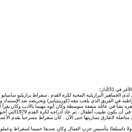
31/آذار::
دى الجماهير البرازيلية المحبة لكرة القدم . سقراط برازيليو سامبايو
اطية في الفريق الذي يلعب معه (كورينثيانيز) وتحريضه ضد الإستبداد
ره نشأ في عائلة مثففة متوسطة وكان أبوه مهتما بالأدب وكان يقرأ
ى مناضلة لاتفارق يساريتها حتى الآن . كان سقراط مسرحياً يقدم الأعم
 ( لولا داسيلفا) بتأسيس حزب العمال وكان صديقا حميما لسقراط وعم