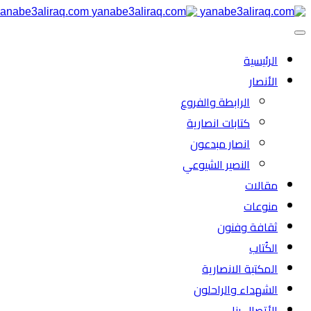
anabe3aliraq.com
الرئیسية
الأنصار
الرابطة والفروع
كتابات انصارية
انصار مبدعون
النصیر الشیوعي
مقالات
منوعات
ثقافة وفنون
الكُتاب
المكتبة الانصارية
الشهداء والراحلون
الأتصال بنا