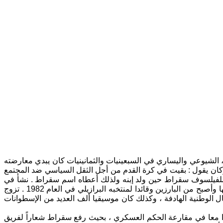
 ، الشيوعي واليساري في السبعينيات والثمانينيات كان يبدي معارضته
 وكان يقول : بقيت في كرة القدم من أجل الثقل السياسي ضد المجتمع
 للفيلسوف سقراط حين ولد إبنه ولذلك أعطاه اسم سقراط . نشأ في
صغره مولعا بكرة القدم الا أنه فضل أن يكون طبيبا وحصل على ذلك في أن يكون طبيب أطفال . ثم عاد أدراجه لكرة القدم 1979التي أحبها وأصبح من البارزين وقائدا لمنتخبه البرازيلي في العام 1982 . تزوج
ال الوطنية الهادفة ، وكذلك كان موسيقيا ألف العديد من الإسطوانات
لوا معا في مقارعة الحكم العسكري ، بحيث رفع سقراط شعاراً لفريق