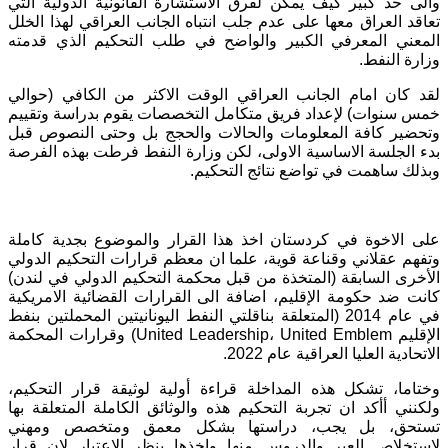
والى حد كبير كيف يمكن لفرق الاستشارة القانونية الدولية التي
تعاقد العراق معها على عدم جلب انتباه الجانب العراقي لهذا الخلل
المعني المعرفي الكبير والواضح في طلب التحكيم الذي قدمته
وزارة النفط.
لقد كان امام الجانب العراقي الوقت الاكثر من الكافي (حوالي
خمس سنوات) لإعداد فريق متكامل التخصصات يقوم بدراسة وتقييم
وتحضير كافة المعلومات والحالات والحجج بل وحتى النصوص قبل
بدء الجلسة الاساسية الاولى، لكن وزارة النفط فرطت بهذه الفرصة
وبذلك ساهمت في تواضع نتائج التحكيم.
على الاخوة في كردستان اخذ هذا القرار والموضوع بجدية كاملة
وتفهم عقلاني وقناعة قوية، علما ان معظم قرارات التحكيم الدولي
الأخرى السابقة (المتخذة من قبل محكمة التحكيم الدولي في لندن)
كانت ضد حكومة الإقليم، اضافة الى القرارات القضائية الامريكية
في عام 2014 (المتعلقة بناقلتي النفط اليونانيتين المحملتين بنفط
الإقليم United Leadership، United Emblem) وقرارات المحكمة
الاتحادية العليا العراقية عام 2022.
وختاما، تشكل هذه المداخلة قراءة أولية لوثيقة قرار التحكيم،
ولكنني أأكد ان تجربة التحكيم هذه والوثائق الكاملة المتعلقة بها
تستحق، بل يجب، دراستها بشكل معمق ومتخصص ومهني
لاستخلاص العبر والدروس منها واخذها بنظر الاعتبار لان قرار