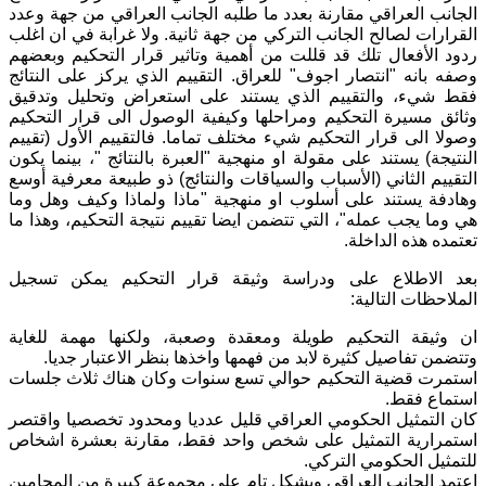
الجانب العراقي مقارنة بعدد ما طلبه الجانب العراقي من جهة وعدد
القرارات لصالح الجانب التركي من جهة ثانية. ولا غرابة في ان اغلب
ردود الأفعال تلك قد قللت من أهمية وتاثير قرار التحكيم وبعضهم
وصفه بانه "انتصار اجوف" للعراق. التقييم الذي يركز على النتائج
فقط شيء، والتقييم الذي يستند على استعراض وتحليل وتدقيق
وثائق مسيرة التحكيم ومراحلها وكيفية الوصول الى قرار التحكيم
وصولا الى قرار التحكيم شيء مختلف تماما. فالتقييم الأول (تقييم
النتيجة) يستند على مقولة او منهجية "العبرة بالنتائج "، بينما يكون
التقييم الثاني (الأسباب والسياقات والنتائج) ذو طبيعة معرفية أوسع
وهادفة يستند على أسلوب او منهجية "ماذا ولماذا وكيف وهل وما
هي وما يجب عمله"، التي تتضمن ايضا تقييم نتيجة التحكيم، وهذا ما
تعتمده هذه الداخلة.
بعد الاطلاع على ودراسة وثيقة قرار التحكيم يمكن تسجيل
الملاحظات التالية:
ان وثيقة التحكيم طويلة ومعقدة وصعبة، ولكنها مهمة للغاية
وتتضمن تفاصيل كثيرة لابد من فهمها واخذها بنظر الاعتبار جديا.
استمرت قضية التحكيم حوالي تسع سنوات وكان هناك ثلاث جلسات
استماع فقط.
كان التمثيل الحكومي العراقي قليل عدديا ومحدود تخصصيا واقتصر
استمرارية التمثيل على شخص واحد فقط، مقارنة بعشرة اشخاص
للتمثيل الحكومي التركي.
اعتمد الجانب العراقي وبشكل تام على مجموعة كبيرة من المحامين