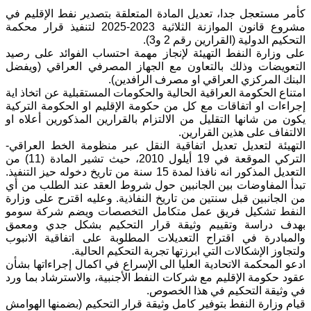
كأمر مستعجل جدا، تعديل المادة المتعلقة بتصدير نفط الإقليم في
مشروع قانون الموازنة الثلاثية 2023-2025 لتنفيذ قرار محكمة
التحكيم الدولية (القرارين رقم 2 و3).
على وزارة النفط التهيئة لإنجاز مهمة احتساب الفوائد على رصيد
التعويضات وذلك بالتعاون مع الجهاز المصرفي العراقي (ويفضل
البنك المركزي العراقي او مصرف الرافدين).
امتناع الحكومة العراقية الحالية والحكومات المستقبلية عن اتخاذ اية
إجراءات او اتفاقات مع كل من حكومة الإقليم او الحكومة التركية
يكون من شانها التقليل من الالتزام بالقرارين المذكورين أعلاه او
الالتفاف على هذين القرارين.
التهيئة لتعديل تعديل اتفاقية النقل عبر منظومة الخط العراقي-
التركي الموقعة في 19 أيلول 2010، حيث تشير المادة (11) من
التعديل المذكور انه نافذا لمدة 15 سنة من تاريخ دخوله حيز التنفيذ.
تبدأ المفاوضات بين الجانبين حول شروط العقد عند الطلب من أي
من الجانبين قبل سنتين من تاريخ النفاذية. وعليه اقترح على وزارة
النفط تشكيل فريق عمل متكامل التخصصات ويضم شركة سومو
بهدف دراسة وتقييم وثيقة قرار التحكيم بشكل جدي ومعمق
والمبادرة في اقتراح التعديلات المطلوبة على اتفاقية الانبوب
ولتجاوز الإشكالات التي ابرزتها تجربة التحكيم الحالية.
ادعو المحكمة الاتحادية العليا الى الإسراع في اكمال إجراءاتها بشأن
عقود حكومة الإقليم مع شركات النفط الأجنبية، والاسترشاد بما ورد
في وثيقة التحكيم في هذا الخصوص.
قيام وزارة النفط بتوفير كامل وثيقة قرار التحكيم (بضمنها الهوامش