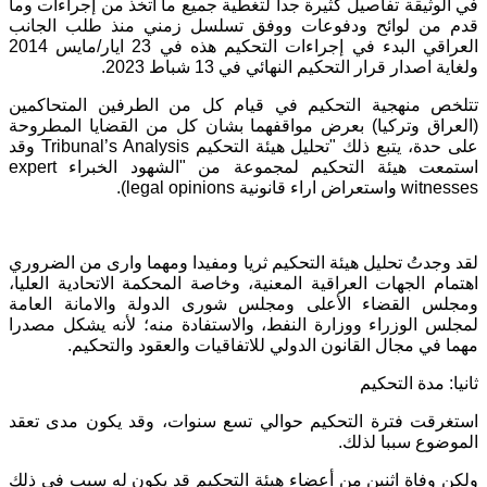
في الوثيقة تفاصيل كثيرة جدا لتغطية جميع ما اتخذ من إجراءات وما
قدم من لوائح ودفوعات ووفق تسلسل زمني منذ طلب الجانب
العراقي البدء في إجراءات التحكيم هذه في 23 ايار/مايس 2014
ولغاية اصدار قرار التحكيم النهائي في 13 شباط 2023.
تتلخص منهجية التحكيم في قيام كل من الطرفين المتحاكمين
(العراق وتركيا) بعرض مواقفهما بشان كل من القضايا المطروحة
على حدة، يتبع ذلك "تحليل هيئة التحكيم Tribunal’s Analysis وقد
استمعت هيئة التحكيم لمجموعة من "الشهود الخبراء expert
witnesses واستعراض اراء قانونية legal opinions).
لقد وجدتُ تحليل هيئة التحكيم ثريا ومفيدا ومهما وارى من الضروري
اهتمام الجهات العراقية المعنية، وخاصة المحكمة الاتحادية العليا،
ومجلس القضاء الأعلى ومجلس شورى الدولة والامانة العامة
لمجلس الوزراء ووزارة النفط، والاستفادة منه؛ لأنه يشكل مصدرا
مهما في مجال القانون الدولي للاتفاقيات والعقود والتحكيم.
ثانيا: مدة التحكيم
استغرقت فترة التحكيم حوالي تسع سنوات، وقد يكون مدى تعقد
الموضوع سببا لذلك.
ولكن وفاة اثنين من أعضاء هيئة التحكيم قد يكون له سبب في ذلك