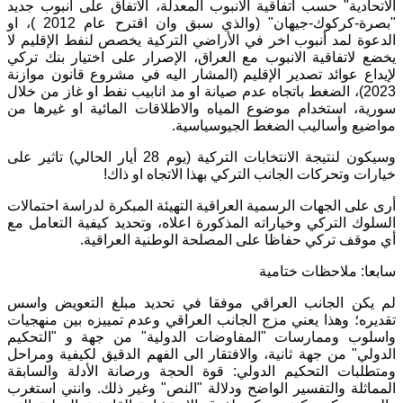
الاتحادية" حسب اتفاقية الانبوب المعدلة، الاتفاق على أنبوب جديد
"بصرة-كركوك-جيهان" (والذي سبق وان اقترح عام 2012 )، او
الدعوة لمد أنبوب اخر في الأراضي التركية يخصص لنفط الإقليم لا
يخضع لاتفاقية الانبوب مع العراق، الإصرار على اختيار بنك تركي
لإيداع عوائد تصدير الإقليم (المشار اليه في مشروع قانون موازنة
2023)، الضغط باتجاه عدم صيانة او مد انابيب نفط او غاز من خلال
سورية، استخدام موضوع المياه والاطلاقات المائية او غيرها من
مواضيع وأساليب الضغط الجيوسياسية.
وسيكون لنتيجة الانتخابات التركية (يوم 28 أيار الحالي) تاثير على
خيارات وتحركات الجانب التركي بهذا الاتجاه او ذاك!
أرى على الجهات الرسمية العراقية التهيئة المبكرة لدراسة احتمالات
السلوك التركي وخياراته المذكورة اعلاه، وتحديد كيفية التعامل مع
أي موقف تركي حفاظا على المصلحة الوطنية العراقية.
سابعا: ملاحظات ختامية
لم يكن الجانب العراقي موفقا في تحديد مبلغ التعويض واسس
تقديره؛ وهذا يعني مزج الجانب العراقي وعدم تمييزه بين منهجيات
واسلوب وممارسات "المفاوضات الدولية" من جهة و "التحكيم
الدولي" من جهة ثانية، والافتقار الى الفهم الدقيق لكيفية ومراحل
ومتطلبات التحكيم الدولي: قوة الحجة ورصانة الأدلة والسابقة
المماثلة والتفسير الواضح ودلالة "النص" وغير ذلك. وانني استغرب