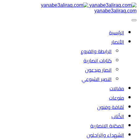
yanabe3aliraq.com
الرئیسية
الأنصار
الرابطة والفروع
كتابات انصارية
انصار مبدعون
النصیر الشیوعي
مقالات
منوعات
ثقافة وفنون
الكُتاب
المكتبة الانصارية
الشهداء والراحلون