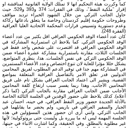
كما وكررت هيئة التحكيم انها لا تمتلك الولاية القانونية لمناقشة او
إقرار "ملكية النفط"، وذلك في الفقرات: 374 و393 و529. حيث
حاول الجانب التركي من خلال الشهود الخبراء ترديد مواقف
وطروحات حكومة إقليم كردستان وخاصة ما يتعلق بادعائها ركاكة
وعدم دستورية وتسييس قرارات المحكمة الاتحادية العليا العراقية
(الفقرة 248).
كان عدد أعضاء الوفد الحكومي العراقي اقل بكثير من عدد أعضاء
الوفد الحكومي التركي. كما يلاحظ ان استمرارية المشاركة في
الوفد الحكومي العراقي قد اقتصرت على شخص واحد فقط في
الجلسات الثلاث، مقارنة باستمرارية مشاركة عشرة أعضاء ضمن
الوفد الحكومي التركي في نفس الجلسات. هذا، بنظري المتواضع،
يشكل خللا مؤثرا للغاية لان تنوع اختصاص وعدد الأعضاء المستمرين
في المشاركة مهم جدا في توفير الدعم المطلوب لفريق المحامين
الدوليين قدر تعلق الامر بالتفاصيل العراقية المتعلقة بمواضع
القضية، ويشير الى اعتماد الجانب العراقي بشكل تام على فريق
المحامين الأجانب. وهذا ربما يفسر سبب ارتفاع كلفة المحامين
الأجانب ضمن الجانب العراقي مقارنة بالجانب التركي (كما ذكر
أعلاه). كذلك يلاحظ على حضور الوفدين في الجلسة الثالثة الخاصة
بالأدلة الجديدة حضور وزير النفط العراقي، في حينه، احسان عبد
الجبار والسفير العراقي في باريس، ولم يحضر ما يقابلهما في
الجانب التركي. وانني أرى ان حضور هذين المسؤولين في هذه
الجلسة المهمة ليس له ما يبرره بل وليست حتى بروتوكولية؛ لأنها
غير مطلوبة بالمطلق. وفي الحقيقة، وكما اشارت الانباء في حينها،