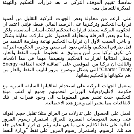
سادسا: تقييم الموقف التركي ما بعد قرارات التحكيم والتهيئة
المبكرة للتعامل معه
على الرغم من محاولة بعض الجهات التركية التقليل من أهمية
قرارات التحكيم وتركيزها على الرصيد المالي فقط، فإنني اعتقد ان
الحكومة التركية ستنفذ قرارات التحكيم لثلاثة أسباب أساسية، ولكن
ربما مع بعض العرقلة ومحاولة الحصول على تنازلات مقابلة بشكل
او باخر. السبب الأول ان قرارات التحكيم نهائية وملزمة التنفيذ من
قبل طرفي التحكيم، والثاني يعود الى سعي وحرص الحكومة التركية
لان تكون تركيا ممر امن وموثوق به لخطوط انابيب النفط والغاز،
ويمثل امتثالها لقرارات التحكيم وتنفيذها مهما في هذا الاتجاه،
والثالث ان تركيا من الموقعين على "اتفاقية لائحة الطاقة- Energy
Charter Treaty" التي يشكل موضوع مرور انابيب النفط والغاز من
اهم مكوناتها والتحكيم بشانها.
ستعمل الجهات التركية على استخدام اتفاقياتها السابقة السرية مع
حكومة الإقليم/وقيادة البرزاني لتحميلهم جميع او اغلب مبلغ
التحكيم، حيث تشير بعض المعلومات الى وجود فقرات في تلك
الاتفاقيات مما يشير الى ويعزز هذه الاحتمالية.
العمل على الحصول على تنازلات من العراق مثلا: تقليل حجم الفوائد
على رصيد التعويضات المقررة للعراق، استمرار رسوم المرور
العالية على نفط الاقليم على ما هي عليه-رغم ان قرار التحكيم جاء
ضد تلك الرسوم، واستمرار رسوم المرور على نفط "وزارة النفط