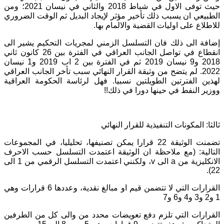
حيث توفى الاول في شباط 2018 والثاني في نيسان 2021؛ ومن
الطبيعي ان يسبب ذلك تأخير مؤثر لإيجاد البديل ثم الوقت الضروري
للاطلاع على اوليات القضية والالمام بها.
إضافة الى ذلك فان التسلسل الزمني لمجريات التحكيم يشير الى
انقطاع في تواصل الجانب العراقي في الفترة بين 26 كانون ثاني
2018 و9 نيسان 2019 ثم في الفترة بين 2 اب 2019 و1 نيسان
2022. لم يتضح من وثيقة القرار النهائي سبب تأخر الجانب العراقي
لهذين الفترتين الطويلتين نسبيا. فهل لرئاسة الحكومة العراقية
ووزير النفط في حينها دورا في ذلك!!
ثالثا: المكونات التنفيذية للقرار النهائي
تضمنت الوثيقة 22 قرارا يمكن تصنيفها، تحليليا، في المجموعات
التالية: (مع ملاحظة ان الوثيقة اعتمدت التسلسل حسب الاحرف
الانكليزية من a الى v، ولكنني اعتمدت التسلسل الرقمي من 1 الى
22).
القرارات التي لا تتضمن قيم او مبالغ نقدية، وعددها 6 قرارات وهي
1 و2 و3 و4 و6 و7
القرارات التي تلزم دفع تعويضات محدد من والى كل من الطرفين