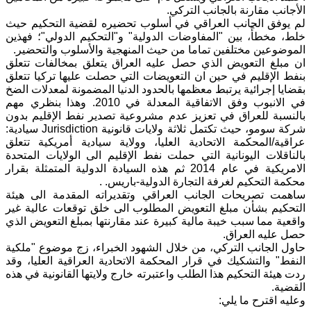
الأجانب مقارنة بالجانب التركي.
لم يوفق الجانب العراقي في أسلوب تحضيره لقضية التحكيم حيث
خلط، مخطأً، بين "المفاوضات الدولية" و"التحكيم الدولي"؛ فهذين
الموضوعين مختلفين تماما من حيث المنهجية والأسلوب والتحضير.
ان مبلغ التعويض الذي حصل عليه العراق يتعلق بمخالفات تتعلق
بنفط الإقليم في حين ان التعويضات التي حصلت عليها تركيا تتعلق
بقضايا إجرائية يرتبط معظمها بالحدود الدنيا المضمونة لمعدلات الضخ
في الانبوب وفق الاتفاقية المعدلة في 2010. وهذا بنظري مهم
بالنسبة للعراق في تعزيز عدم مشروعية تصدير نفط الإقليم بدون
شركة سومو، حيث تكتمل ثلاثة ولايات قانونية Jurisdiction سيادية:
عراقية/المحكمة الاتحادية العليا، وولاية سيادية أمريكية تتعلق
بالناقلات اليونانية التي حملت نفط الإقليم الى الولايات المتحدة
الامريكية في عام 2014 ثم هذه السيادة الدولية المتمثلة بقرار
محكمة التحكيم لغرفة التجارة الدولية-باريس. .
ساهمت تصريحات الجانب العراقي وتقديراته المقدمة الى هيئة
التحكيم بشأن مبلغ التعويض المطلوب الى خلق توقعات عالية غير
واقعية مما سبب خيبة مالية كبيرة عند مقارنتها بمبلغ التعويض الذي
حصل عليه العراق.
حاول الجانب التركي، من خلال الشهود الخبراء، زج موضوع "ملكية
النفط" والتشكيك في قرار المحكمة الاتحادية العراقية العليا، وقد
ردت هيئة التحكيم هذا الطلب واعتبرته خارج ولايتها القانونية في هذه
القضية.
وعليه اقترح ما يلي: