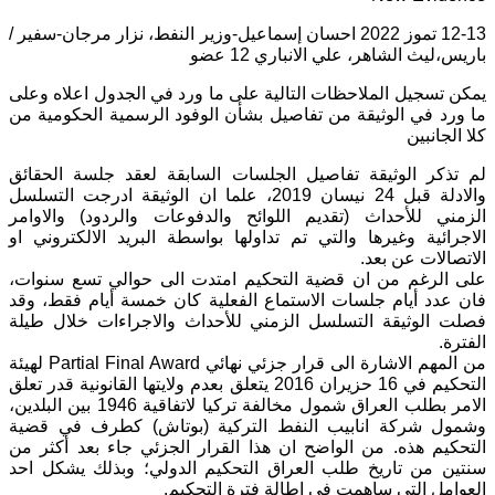
12-13 تموز 2022 احسان إسماعيل-وزير النفط، نزار مرجان-سفير /
باريس،ليث الشاهر، علي الانباري 12 عضو
يمكن تسجيل الملاحظات التالية على ما ورد في الجدول اعلاه وعلى
ما ورد في الوثيقة من تفاصيل بشأن الوفود الرسمية الحكومية من
كلا الجانبين
لم تذكر الوثيقة تفاصيل الجلسات السابقة لعقد جلسة الحقائق
والادلة قبل 24 نيسان 2019، علما ان الوثيقة ادرجت التسلسل
الزمني للأحداث (تقديم اللوائح والدفوعات والردود) والاوامر
الاجرائية وغيرها والتي تم تداولها بواسطة البريد الالكتروني او
الاتصالات عن بعد.
على الرغم من ان قضية التحكيم امتدت الى حوالي تسع سنوات،
فان عدد أيام جلسات الاستماع الفعلية كان خمسة أيام فقط، وقد
فصلت الوثيقة التسلسل الزمني للأحداث والاجراءات خلال طيلة
الفترة.
من المهم الاشارة الى قرار جزئي نهائي Partial Final Award لهيئة
التحكيم في 16 حزيران 2016 يتعلق بعدم ولايتها القانونية قدر تعلق
الامر بطلب العراق شمول مخالفة تركيا لاتفاقية 1946 بين البلدين،
وشمول شركة انابيب النفط التركية (بوتاش) كطرف في قضية
التحكيم هذه. من الواضح ان هذا القرار الجزئي جاء بعد أكثر من
سنتين من تاريخ طلب العراق التحكيم الدولي؛ وبذلك يشكل احد
العوامل التي ساهمت في إطالة فترة التحكيم.