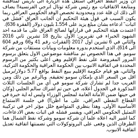
ان وزير النفط العراقي استغل هذه الزيارة الى باريس لمناقشة
ومتابعة الاتفاقيات مع رئيس شركة توتال انرجي الفرنسية!! يضاف
الى ذلك ان قلة عدد ومحدودية تخصص الوفد الحكومي العراقي ربما
يكون السبب في قول هيئة التحكيم ان الجانب العراق "فشل في
اثبات" ادعاءه بشان مبلغ يزيد على 1.554 بليون دولار (الفقرة 636).
اعتمدت هيئة التحكيم في قراراتها لصالح العراق على ما قدمه احد
الشهود الخبراء في تقريرين: الأول بتاريخ 18 تشرين ثاني 2016
والثاني في 6 تشرين اول 2017 (الفقرات رقم 41 و66 ورقم 604
الى 614)، الذي استخدم بدوره معلومات وبيانات مستقات من شركة
سومو. في هذا الخصوص تم مناقشة موضوعين الاول يتعلق برسوم
المرور المفروضة على نفط الإقليم وهي اعلى بكثير من الرسوم
المحددة في اتفاقية الانبوب بين الحكومة العراقية والحكومة التركية،
والثاني، هو قيام حكومة الإقليم ببيع النفط بواقع 5.77 دولار/برميل
اقل من السعر الذي بإمكان سومو تحقيقه. وبالرغم من ذلك ومن
الغريب جدا لم تشارك شركة سومو في أي من الجلسات الثلاث
المذكورة في الجدول أعلاه، في حين تم اشراك سالم الجلبي (وكان
في حينها ضمن الأمانة العامة لمجلس الوزراء وليس له اية خبرة في
القطاع النفطي العراقي، على ما اظن!!) في جلسة الاستماع
الأساسية الأولى. وهذا بنظري المتواضع خلل مؤثر اخر في تركيبة
التمثيل الحكومي العراقي، ويفسر فشله في اثبات بعض الادعاءات،
كما اشير اليه اعلاه علما ان شركة سومو وشركة نفط الشمال هما
الطرفان الذين وقعى على البروتوكولات التي تضمنتها اتفاقية تعديل
اتفاقية الانبوب.