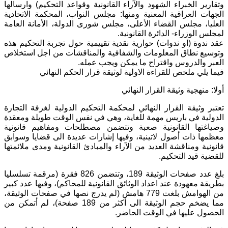
وتقارير الخبراء الشهود والآراء القانونية وقواعد التحكيم) وارسالها
الجهات العراقية المعنية ومنها: مجلس النواب، المحكمة الاتحادية
العليا، مجلس القضاء الأعلى، مجلس شورى الدولة، الأمانة العامة
لمجلس الوزراء- الدائرة القانونية.
عقد ندوة (او ندوات) حوارية نقدية تقييمية حول تجربة التحكيم هذه
وتوسيع نطاق المعلومات والشفافية والمناقشات من اجل استخلاص
العبر والدروس واقتراح ما يمكن ويجب عمله.
فيما يلي ملخص للقراءة الاولية لوثيقة قرار الحكم النهائي
أولا: منهجية وثيقة القرار النهائي
تعتبر وثيقة القرار النهائي لمحكمة التحكيم الدولية لغرفة التجارة
الدولية في باريس مهمة للغاية، وهي في نفس الوقت طويلة ومعقدة
وصياغتها القانونية صعبة وتتضمن مصطلحات ومفاهيم قانونية
معظمها ذات أصول لاتينية، وفيها إشارات عديدة الى قضايا وسوابق
قانونية ومناقشة العديد من الآراء والمبادئ القانونية ومدى ملائمتها
للقضية قيد التحكيم.
بلغ عدد صفحات الوثيقة 189، وتتضمن 826 فقرة (مرقمة تسلسليا
بطريقة معهودة عند اعداد الوثائق القانونية للمحاكم)، وفيها عدد كبير
من الهوامش بلغت 779 هامش (لم يدرج نصها في صفحات الوثيقة،
مما يضخم حجم الوثيقة الى أكثر من 189 صفحة)، لم أتمكن من
الحصول عليها في الوقت الحاضر.