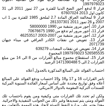
1997976023
قرار 8 لدفع أجور الضخ الدنيا للفترة من 27 تموز 2011 الى 31
كانون اول 2013 67607024
قرار 9 لمخالفة العراق المادة 2.7 لملحق 1985 للفترة بين 1 اب
2007 و 26 تموز 2011 281337301
قرار 10، أجور مرور متبقية من 1990 58000000
قرار 11، أجور مرور لم تدفع من 1990 70676675
قرار 12، أجور مرور متبقية من 2007-2003 46253517
قرار 13، تعويض عن نفقات الكادر العراقي في ميناء جيهان
2071739
قرار 14، تعويض عن نفقات المعدات 639279
526585535 1997976023 المجموع
قرار 15، استقطاع مجموع مبالغ القرارات من 8 الى 14 من مبلغ
القرارات 2 الى 5 1471390488 الرصيد
احتساب الفوائد على المبالغ المذكورة بالجدول أعلاه
تامر القرارات 16 و 17 و18 و19 احتساب ودفع الفوائد على المبالغ
أعلاه وفق تواريخ محددة على أساس أسعار الفائدة السنوية المركبة
للسندات التركية المقومة بالدولار الامريكي.
ولكن لم تحدد تلك القرارات متى وكيفية ومن يقوم باحتساب تلك
الفوائد ومتى يتم تسديدها وغير ذلك من الجوانب التنفيذية والاجرائية.
وهذا يحتم على وزارة النفط التهيئة لانجاز هذه المهمة بالتعاون مع