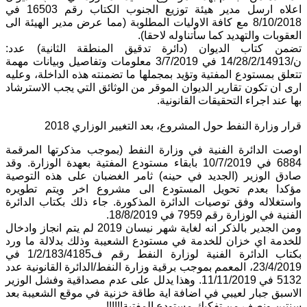
اعلاه ارسل مدير هيئة توزيع الجنوب الكتاب رقم 16503 في
8/10/2018 مع كافة الاوليات المطلوبة (مما عرض مدير الهيئة الى
العقوبات والتهديد كما سأتناوله لاحقا).
تضمن كتاب الديوان (دائرة تدقيق المنطقة الثانية) عدد:
ن/14/28/2/14913 في 3/7/2019 معلومات وتفاصيل وبيانات مهمة
تتعلق بمستودع المفتية وتؤيد بمجملها ما تضمنته هذه الداخلة، وعليه
ارى ان تكون تقارير الديوان الموقر من الوثائق التي يجب الاسترشاد
بها عند اجراء التحقيقات القانونية.
قرار وزارة النفط حول المشروع، بعد التغيير الوزاري 2018
اوصت الدائرة الفنية في وزارة النفط (بموجب مذكرتها المرقمة
6884 في 10/7/2019 بابقاء مستودع المفتية بعهدة الوزارة. وقد
صادق الوزير (الجديد في حينه) ثامر الغضبان على هذه التوصية
مؤكدا بعدم تحويل المستودع الى مشروع اخر ويتم تطويره
واستغلاله وفق توصيات الدائرة المذكورة. جاء ذلك بكتاب الدائرة
الفنية في الوزارة رقم 7959 في 18/8/2019.
ومن الجدير بالذكر انه لغاية شهر نيسان 2019 لم يتم انجاز وادخال
للخدمة اي خزان للخدمة في مستودع الشعيبة وذلك بدلالة ما ورد
بكتاب الدائرة الفنية لوزارة النفط رقم ف1/2/183/4185 في
23/4/2019، المعمم بموجب برقية وزارة النفط/الدائرة القانونية عدد
5132 في 11/11/2019. وهذا يدلل على عدم مصداقية وفشل الوزير
الاسبق جبار لعيبي في اضافة اية طاقة خزنية في موقع الشعيبة بعد
سنتين ونصف من تفكيك مستودع المفتية!!!!!!