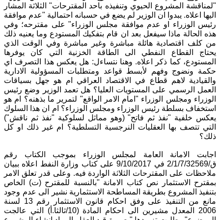
"لمناقشة المشروع الحيوي وتنفيذه باحد المقترحات" الثلاثة المشار
اليها اعلاه. يبدوا ان الوزير لم يضع في حسبانه احتمالية "عدم موافقة
رئيس الوزراء او عدم موافقة مجلس الوزراء" على مقترحه؛ وفي
هذه الحالة ماذا سيفعل بعد ان قام بتفكيك المستودع وما يعنيه ذلك
من كلف اقتصادية هائلة مباشرة وغير مباشرة وفي الوقت الذي
يحتاج القطاع النفطي الى الطاقة الخزنية التي كان يوفرها
المستودع، كما ذكر اعلاه. وهنا نتساءل: هل يعكس هذا التصرف اي
حكمة ونضوج وفهم لأبسط قواعد ومتطلبات المسؤولية الادارية
والقيادية لاهم قطاع في الاقتصاد العراقي ام هو جهل بسياقات
العمل الرسمي على المستويات العليا؟ هل تعمد الوزير وضع رئيس
الوزراء ومجلس الوزراء "امام الامر الواقع" لتمرير ما بذهنه؟ ام هو
استخفاف بسلطة رئيس الوزراء ومجلس الوزراء؟ ام ان هذا السلوك
يعكس خلفية "نفذ ثم فاتح" (وهو مماثل لسلوكية "نفذ ثم ناقش")
التي تتصف بها العقليات النرجسية التسلطية؟ ام غير ذلك او كل
ذلك؟
اجابت الامانة العامة لمجلس الوزراء بموجب الكتاب رقم
ق/2/1/7/32569 في 9/10/2017 على كتاب وزارة النفط اعلاه ببيان
ملاحظات على المقترحات الثلاثة الواردة فيه. وعلى قدر تعلق الامر
بمقترح الاستثمار نص كتاب الامانة "بالنسبة للمقترح (ت) الخاص
بتنفيذ المشروع بطريقة المساطحة الاستثمارية نشير الى عدم وجود
مانع من التنفيذ على وفق احكام قانون الاستثمار رقم 13 لسنة
2006 المعدل مشيرين الى احكام المادة (10/ثالثا.أ) التي عالجت
الموضوع" وطلبت تزويدها "بصورة قيد العقار المراد انشاء المشروع