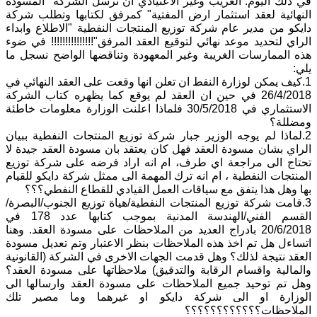
في ذلك اليوم. الغريب وغير الاعتيادي ان ترسل الشركة "المسودة
النهائية لعقد استثمار ارض المفتية" كمرفق لكتابها وتطلب شركة
دايكو من مدير عام شركة توزيع المنتجات النفطية "الاطلاع وابداء
الراي لتحديد موعد نهائي لتوقيع العقد المرفق"!!!!!!!!!!!!!!! في ضوء
هذه الممارسات الغريبة وغير المعهودة وتناقضها الواضح نسجل ما
يلي:
1.كيف يمكن لوزارة النفط ان تعلن انها وقعت على العقد النهائي في
26/4/2018 في حين ان العقد لم يوقع كما يظهره كتاب الشركة
الاستثماري في 30/5/2018 فلماذا اعلنت الوزارة معلومات خاطئة
ومضللة؟
2.لماذا لم يوجه الوزير جبار شركة توزيع المنتجات النفطية ببيان
الراي بشان مسودة العقد فهل كان يعتقد بان مسودة العقد جيدة لا
تحتاج الى مراجعة اي طرف، ام انه اراد فرضه على شركة توزيع
المنتجات النفطية ، ام انه ترك المهمة الى ممثل شركة دايكو للقيام
بها وهل هذا يتفق مع سياقات العمل القيادي للقطاع النفطي؟؟؟
3.قامت شركة توزيع المنتجات النفطية/هياة توزيع الجنوب/البصرة/
القسم الفني/الهندسة المدنية بموجب كتابها عدد 178 في
20/6/2018 بادراج العديد من الملاحظات على مسودة العقد. وهنا
اتساءل هل تم اخذ هذه الملاحظات بنظر الاعتبار وتم تعديل مسودة
العقد نتيجة لذلك؟ وهل قدمت الجهات الاخرى في الشركة (القانونية
والمالية واقسام الرقابة والتدقيق) ملاحظاتها على مسودة العقد؟
وهل تم توحيد جميع الملاحظات على مسودة العقد وارسالها الى
الوزارة او الى شركة دايكو او غيرهما وما مصير تلك
الملاحظات؟؟؟؟؟؟؟؟؟؟؟؟