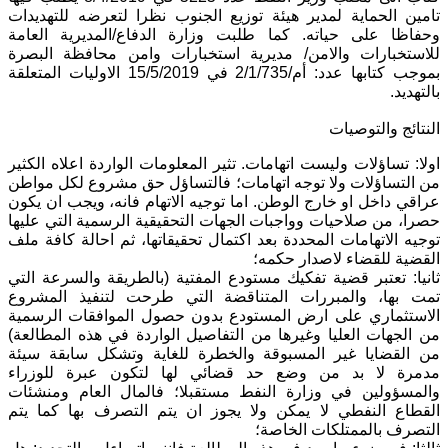
تامين الحماية لمدير هيئة توزيع الجنوب نظرا لتعرضه للتهديدات
وحفاظا على حياته. كما طلبت وزارة الدفاع/المديرية العامة
للاستخبارات والامن/ مديرية استخبارات وامن محافظة البصرة
بموجب كتابها عدد: أم/2/1/735 في 15/5/2019 الاوليات المتعلقة
بالتهديد.
النتائج والتوصيات
اولا: تساؤلات وليست اتهامات. تثير المعلومات الواردة اعلاه الكثير
من التساؤلات ولا توجه اتهامات؛ فالتساؤل حق مشروع لكل مواطن
عراقي داخل او خارج الوطن. اما توجيه الاتهام فانه، ويجب ان يكون
حصرا، من صلاحيات وواجبات الجهات التحقيقية الرسمية التي عليها
توجيه الاتهامات المحددة بعد اكتمال تحقيقاتها، ثم احالة كافة ملف
القضية للقضاء لاصدار حكمه؛
ثانيا: تعتبر قضية تفكيك مستودع المفتية (بالطريقة والسرعة التي
تمت بها، والمبررات المتناقضة التي طرحت لتنفيذ المشروع
الاستثماري على ارض المستودع بدون حصول الموافقات الرسمية
من الجهات العليا وغيرها من التفاصيل الواردة في هذه المطالعة)
من القضايا غير المسبوقة والخطرة للغاية وتشكل سابقة سيئة
مدمرة لا بد من وضع حد قضائي لها لتكون عبرة للوزراء
والمسؤولين في وزارة النفط مستقبلا؛ فالمال العام ومنشئات
القطاع النفطي لا يمكن ولا يجوز ان يتم التصرف بها كما يتم
التصرف بالممتلكات الخاصة؛