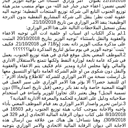
22/10/2018 بعنوان " امر وزاري" استنادا الى توجيه الوزير جبار
لعيبي تضمن: اعفاء حيدر جبار عبد الله- من مهام منصب مدير هيئة
توزيع الجنوب التابع الى شركة توزيع المنتجات النفطية؛ توجيه اليه
عقوبة لفت نظر؛ ينقل الى شركة المشاريع النفطية بدون الدرجة
الوظيفية؛ ينفذ الامر الوزاري من تاريخ 21/10/2018.
يمكن تسجيل الملاحظات التالية على هذا الامر الوزاري:
1.لم يذكر الكتاب اي اسباب او خلفية ادت الى توجيه الاعفاء
والعقوبة والنقل باستثناء "توجيه الوزير بتاريخ 20/10/2018 المثبت
على مذكرة مكتب الوزير ذاته بعدد (و/718 في 21/10/2018. فكيف
"يثبت" توجيه الوزير في يوم سابق لتأريخ المذكرة ذاتها؟؟؟؟؟؟
2.الموظف المعني يحتل موقع قيادي في هيئة توزيع الجنوب، يعمل
في شركة عامة تابعة لوزارة النفط ولكنها تتمتع بالاستقلال الاداري
والمالي ولها مجلس ادارة ومدير عام فكيف يتم الاعفاء والعقوبة
والنقل دون شكوى من او علم الشركة العامة ذاتها او التنسيق معها
بل ارسلت نسخة من الامر الوزاري للشركة "للاطلاع واتخاذ الازم" :
اي للتنفيذ حصرا؟ ألا يؤثر هذا الامر الوزاري على سير العمل في
الهيئة المعنية خاصة وانه نفذ باثر رجعي (قبل تاريخ اصداره!!!!) دون
تسمية البديل؟ وهل يعتبر ذلك تجاوزا للوزير واساءة في استخدام
صلاحياته ودليل على افتقاره للحكمة والمعرفة الادارية القيادية؟
3.تزامن تحرير واصدار الامر الوزاري بعد قيام الموظف المعني بأداء
واجبه والاجابة بموجب كتاب هيئة توزيع الجنوب رقم 16503 في
8/10/2018 على كتاب ديوان الرقابة المالية الاتحادي (رقم 329 في
30/9/2018). وهنا نتساءل: هل هناك من علاقة بين ارسال هذه
الاجابة الى ديوان الرقابة المالية الاتحادي والامر الوزاري بتوجيه