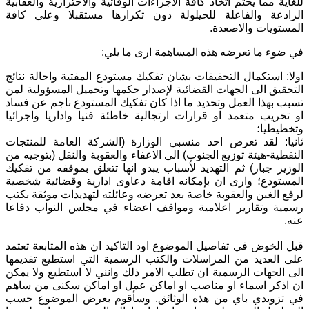
للغاية مما يحتم اتخاذ كافة الاجراءات الوقائية والاحترازية والعقابية
الرادعة والفاعلة للحيلولة دون تكرارها مستقبلا وعلى كافة
المستويات والاصعدة.
في ضوء ما تعرضه هذه المساهمة ارى ما يلي:
اولا: استكمال التحقيقات بشان تفكيك مستودع المفتية واحالة نتائج
التحقيق الى الجهات القضائية لإصدار حكمها وتحميل المسؤولية لمن
تسبب بهذا العمل وتحديد ما اذا كان تفكيك المستودع ناجم عن فساد
او تخريب متعمد او قرارات ارتجالية خاطئة فنيا واداريا واجرائيا
وتخطيطيا؛
ثانيا: لقد تعرض احد منسبي الوزارة (الشركة العامة للمنتجات
النفطية-هيئة توزيع الجنوب) الى الاعفاء والعقوبة والنقل (بتوجيه من
الوزير جبار) ثم التهديد لأسباب يبدو انها تتعلق بموقفه من تفكيك
المستودع؛ وارى ان بإمكانه اقامة دعاوى ادارية وقضائية شخصية
لرفع الغبن والعقوبة خاصة بعد تعرضه وعائلته لتهديدات موثقة بكتب
رسمية وتقارير اعلامية ومواقف اعضاء في مجلس النواب دفاعا
عنه.
قبل الخوض في تفاصيل الموضوع اود التاكيد ان هذه المتابعة تعتمد
على العديد من المراسلات والكتب الرسمية التي استطيع تقديمها
الى الجهات الرسمية ان تطلب الامر ذلك وانني لا استطيع ولا يمكن
ان اذكر اسماء او مناصب او اماكن عمل او اماكن سكنى من ساهم
في تزويدي باي من هذه الوثائق. وسأقوم بعرض الموضوع حسب