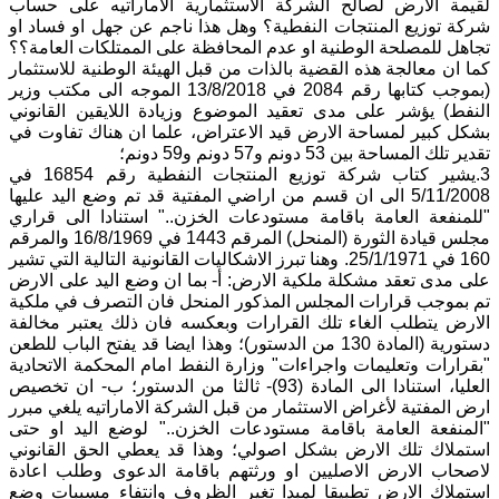
لقيمة الارض لصالح الشركة الاستثمارية الاماراتيه على حساب
شركة توزيع المنتجات النفطية؟ وهل هذا ناجم عن جهل او فساد او
تجاهل للمصلحة الوطنية او عدم المحافظة على الممتلكات العامة؟؟
كما ان معالجة هذه القضية بالذات من قبل الهيئة الوطنية للاستثمار
(بموجب كتابها رقم 2084 في 13/8/2018 الموجه الى مكتب وزير
النفط) يؤشر على مدى تعقيد الموضوع وزيادة اللايقين القانوني
بشكل كبير لمساحة الارض قيد الاعتراض، علما ان هناك تفاوت في
تقدير تلك المساحة بين 53 دونم و57 دونم و59 دونم؛
3.يشير كتاب شركة توزيع المنتجات النفطية رقم 16854 في
5/11/2008 الى ان قسم من اراضي المفتية قد تم وضع اليد عليها
"للمنفعة العامة باقامة مستودعات الخزن.." استنادا الى قراري
مجلس قيادة الثورة (المنحل) المرقم 1443 في 16/8/1969 والمرقم
160 في 25/1/1971. وهنا تبرز الاشكاليات القانونية التالية التي تشير
على مدى تعقد مشكلة ملكية الارض: أ- بما ان وضع اليد على الارض
تم بموجب قرارات المجلس المذكور المنحل فان التصرف في ملكية
الارض يتطلب الغاء تلك القرارات وبعكسه فان ذلك يعتبر مخالفة
دستورية (المادة 130 من الدستور)؛ وهذا ايضا قد يفتح الباب للطعن
"بقرارات وتعليمات واجراءات" وزارة النفط امام المحكمة الاتحادية
العليا، استنادا الى المادة (93)- ثالثا من الدستور؛ ب- ان تخصيص
ارض المفتية لأغراض الاستثمار من قبل الشركة الاماراتيه يلغي مبرر
"المنفعة العامة باقامة مستودعات الخزن.." لوضع اليد او حتى
استملاك تلك الارض بشكل اصولي؛ وهذا قد يعطي الحق القانوني
لاصحاب الارض الاصليين او ورثتهم باقامة الدعوى وطلب اعادة
استملاك الارض تطبيقا لمبدا تغير الظروف وانتفاء مسببات وضع