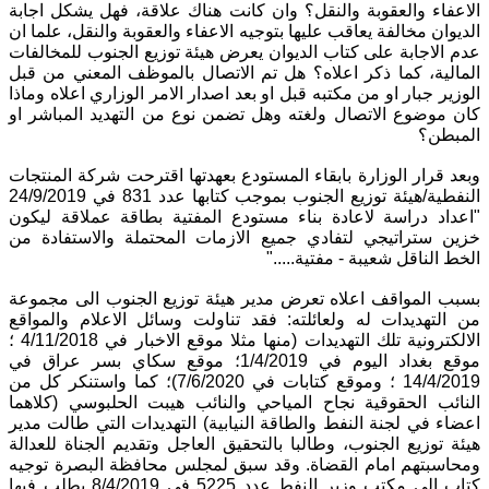
الاعفاء والعقوبة والنقل؟ وان كانت هناك علاقة، فهل يشكل اجابة
الديوان مخالفة يعاقب عليها بتوجيه الاعفاء والعقوبة والنقل، علما ان
عدم الاجابة على كتاب الديوان يعرض هيئة توزيع الجنوب للمخالفات
المالية، كما ذكر اعلاه؟ هل تم الاتصال بالموظف المعني من قبل
الوزير جبار او من مكتبه قبل او بعد اصدار الامر الوزاري اعلاه وماذا
كان موضوع الاتصال ولغته وهل تضمن نوع من التهديد المباشر او
المبطن؟
وبعد قرار الوزارة بابقاء المستودع بعهدتها اقترحت شركة المنتجات
النفطية/هيئة توزيع الجنوب بموجب كتابها عدد 831 في 24/9/2019
"اعداد دراسة لاعادة بناء مستودع المفتية بطاقة عملاقة ليكون
خزين ستراتيجي لتفادي جميع الازمات المحتملة والاستفادة من
الخط الناقل شعيبة - مفتية....."
بسبب المواقف اعلاه تعرض مدير هيئة توزيع الجنوب الى مجموعة
من التهديدات له ولعائلته: فقد تناولت وسائل الاعلام والمواقع
الالكترونية تلك التهديدات (منها مثلا موقع الاخبار في 4/11/2018 ؛
موقع بغداد اليوم في 1/4/2019؛ موقع سكاي بسر عراق في
14/4/2019 ؛ وموقع كتابات في 7/6/2020)؛ كما واستنكر كل من
النائب الحقوقية نجاح المياحي والنائب هيبت الحلبوسي (كلاهما
اعضاء في لجنة النفط والطاقة النيابية) التهديدات التي طالت مدير
هيئة توزيع الجنوب، وطالبا بالتحقيق العاجل وتقديم الجناة للعدالة
ومحاسبتهم امام القضاة. وقد سبق لمجلس محافظة البصرة توجيه
كتاب الى مكتب وزير النفط عدد 5225 في 8/4/2019 يطلب فيها