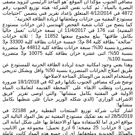
مصافي الجنوب مؤكدا ان الموقع "هو المأخذ الرئيسي لتزويد مصفى
البصرة بالمياه". ثم كتاب نفس الشركة- هيئة توزيع الجنوب رقم
4872 في 4/12/2014 المتعلق بإعداد تقرير فني يتضمن "احتياجات
مستودع المفتية من خزانات وملحقاتها لزيادة الطاقة الخزنية".
كما يتضح من كتاب شعبة الفحص الهندسي (عن خزانات مستودع
المفتية) عدد 176 في 11/4/2017 ان تسعة خزانات "تعمل حاليا
بكامل طاقتها" يبلغ مجموع سعتها 11852 م3 ؛ ثلاثة خزانات
"صالحة" بطاقة كلية 84 م3؛ خمسة خزانات بطاقة كلية 33300 م3
متضررة بنسبة 30%؛ سبعة خزانات بطاقة كلية 44812 م3 متضررة
بنسبة 50%؛ اثنى عشرة خزان بطاقة كلية 10075 م3 متضررة
بنسبة 100%.
وهذا يعني وجود امكانية جيدة لزيادة الطاقة الخزنية للمستودع عن
طريق اصلاح الخزانات المتضررة بنسبة 50% واقل وبشكل تدريجي
واستخدام العديد من الوسائل المتاحة لاصلاحها.
توضح شركة مصافي الجنوب بكتابها رقم 42 في 18/1/2018 ضرورة
ومبررات وتطلب الابقاء على "المحطة القديمة لتعاملات المياه
الاولية في المفتية بكامل منشاتها" والتي اوصى تقرير "فريق
الاشراف الوزاري" (الذي شكله الوزير جبار) على شطبها بكامل
منشاتها؛
اشار كتاب شركة توزيع المنتجات النفطية رقم 22188 في
28/5/2019 انه بعد تفكيك مستودع المفتية تم نقل المواد التالية الى
مواقع اخرى اما للاستفادة منها او الاحتفاظ بها على شكل امانة الى
حين: 8 خزانات؛ 25 مضخة؛ 6 اذرع تحميل؛ مجموعة من الانابيب
والهياكل الحديدية وملحقاتها. اي ان جميع هذه المواد كانت عاملة