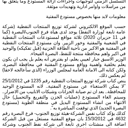
التسلسل الزمني لتوجيهات واجراءات ازالة المستودع وما يتعلق بها
من مراسلات واوامر ادارية وتهديدات موثقة.
معلومات لابد منها بخصوص مستودع المفتية
حسب الموقع الالكتروني لشركة توزيع المنتجات النفطية (شركة
عامة تابعة لوزارة النفط) يوجد لدى هياة فرع الجنوب/البصرة (كما
في 11 حزيران 2020) ثلاثة مواقع لمستودعات المنتجات النفطية
في الشعيبة والمفتية وخور الزبير. وان مستودع المنتجات النفطية
في المفتية هو الاكبر من ناحية الطاقة الخزنية (قبل تفكيكه) والوحيد
في اكبر واهم محافظة منتجة للنفط، البصرة الفيحاء.
الوزير الاسبق جبار لعيبي يعلم، او يفترض انه يعلم بل يجب ان يكون
يعلم بخلفية واهمية وواقع مستودع المفتية في محافظة البصرة،
ولكن كتابه الى الامانة العامة لمجلس الوزراء (الذي سأعالجه لاحقا)
لم يعكس ذلك.
ينص كتاب شركة توزيع المنتجات النفطية رقم 1235 في 25/1/2012
"لا يمكن الاستغناء عن مستودع المفتية.. لانه المستودع الوحيد
للمحافظة.. بعد ان تم صيانة الخزانات وشبكات الانابيب من الاضرار..
وسيتم الغاء المستودع (عمليات الخزن والتفريغ والتحميل) حال
الانتهاء من انشاء المستودع البديل في منطقة الطوبة (مستودع
البصرة الجديد) الذي توقفت المباشرة به".
كذلك يؤكد كتاب نفس الشركة-هيئة توزيع الجنوب- فرع البصرة رقم
4632 في 15/3/2012 بان موقع المفتية مستغل من قبل الشركة
اضافة الى منشئات اخرى تابعة الى شركة نفط الجنوب وشركة