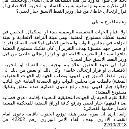
ثالثا: في ضوء ما ورد في هذه المطالعة فانني اتساءل وبالتحديد: هل
كان تفكيك مستودع المفتية بسبب الفساد او التخريب الاقتصادي او
قرار ارتجالي خاطئ من قبل وزير النفط الاسبق جبار لعيبي؟
وعليه اقترح ما يلي:
اولا: قيام الجهات التحقيقية الرسمية ببدء او استكمال التحقيق في
قضية تفكيك مستودع المفتية، وهي هيئة النزاهة الاتحادية و لجنة
النزاهة في مجلس النواب والمجلس الاعلى لمكافحة الفساد (فرادا
او ضمن جهد منسق) بهدف التقرير ان كان تفكيك مستودع المفتية
بدافع الفساد او التخريب الاقتصادي او قرار ارتجالي خاطئ من قبل
وزير النفط الاسبق جبار لعيبي؛
ثانيا: في ضوء التحقيق اعلاه يتم توجيه تهمة الفساد او التخريب
الاقتصادي او قرار ارتجالي خاطئ اوكل ذلك او بعض من ذلك الى
وزير النفط الاسبق جبار لعيبي. وتطلب الجهة (او الجهات التحقيقية
المعنية) بالطلب من مجلس النواب رفع الحصانة النيابية عن النائب
(حاليا) جبار لعيبي بهدف رفع دعوى قضائية ضده تتعلق بتفكيك
مستودع المفتية؛
ثالثا: تقوم الجهة (او الجهات التحقيقية المعنية) بإقامة دعوى قضائية
ضد (المتهم) جبار لعيبي وترفع كافة اوراق القضية للمحكمة المعنية
لاصدار حكمها القضائي؛
رابعا: ارى ان يقوم مدير هيئة توزيع الجنوب باقامة دعوى امام
القضاء الاداري بهدف الغاء الامر الوزاري رقم 42202 في
22/10/2018؛