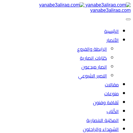
yanabe3aliraq.com
الرئیسية
الأنصار
الرابطة والفروع
كتابات انصارية
انصار مبدعون
النصیر الشیوعي
مقالات
منوعات
ثقافة وفنون
الكُتاب
المكتبة الانصارية
الشهداء والراحلون