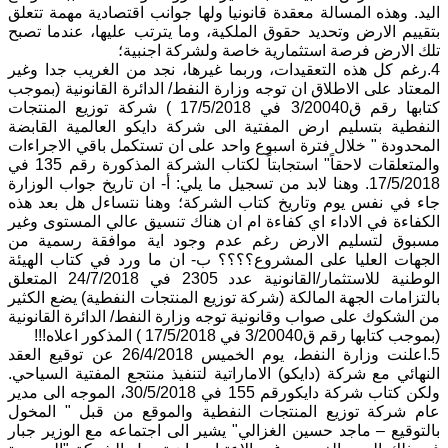
اليد. وهذه المسالة معقدة قانونيا ولها جوانب اقتصادية مهمة تتعلق
بتقييم الارض وتحديد حقوق الملكية، وما يترتب عليها، عندما تصبح
تلك الارض فرصة استثمارية خاصة ولشركة اجنبية؛
4.رغم كل هذه التعقيدات، وربما غيرها، نجد من الغريب جدا وغير
المعتاد على الاطلاق ان توجه وزارة النفط/ الدائرة القانونية (بموجب
كتابها رقم ق3/20040 في 17/5/2018 ) شركة توزيع المنتجات
النفطية بتسليم ارض المفتية الى شركة دايكو العالمية القابضة
المحدودة " خلال فترة اسبوع واحد على ان تستكمل باقي الاجراءات
والمتعلقات لاحقاً" استجابتاً لكتاب الشركة المذكورة رقم 135 في
17/5/2018. وهنا لابد من تسجيل ما يلي: أ- ان تاريخ جواب الوزارة
جاء في نفس يوم وتاريخ كتاب الشركة؛ وهنا نتساءل هل بعد هذه
الكفاءة في الاداء اي كفاءة ام ان هناك تنسيق عالي المستوى وغير
مسبوق لتسليم الارض رغم عدم وجود اية موافقة رسمية من
الجهات العليا على المشروع؟؟؟؟ ب- ان ما ورد في كتاب الهيئة
الوطنية للاستثمار/القانونية عدد 2305 في 24/7/2018 المتعلق
بالتزامات الجهة المالكة (شركة توزيع المنتجات النفطية) يضع الكثير
من الشكوك على صواب وقانونية توجه وزارة النفط/ الدائرة القانونية
(بموجب كتابها رقم ق3/20040 في 17/5/2018 ) المذكور اعلاه!!!
5.اعلنت وزارة النفط، يوم الخميس 26/4/2018 عن توقيع العقد
النهائي مع شركة (دايكو) الاماراتية لتنفيذ منتجع المفتية السياحي.
ولكن كتاب شركة دايكورقم 155 في 30/5/2018، الموجه الى مدير
عام شركة توزيع المنتجات النفطية والموقع من قبل " المخول
بالتوقيع – ماجد حسين الغزالي" يشير الى اجتماعه مع الوزير جبار