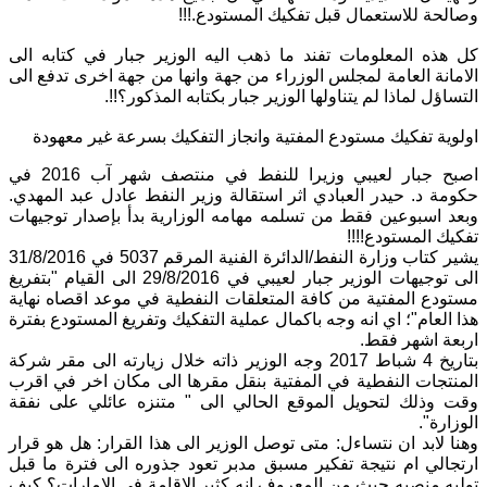
وصالحة للاستعمال قبل تفكيك المستودع.!!!
كل هذه المعلومات تفند ما ذهب اليه الوزير جبار في كتابه الى
الامانة العامة لمجلس الوزراء من جهة وانها من جهة اخرى تدفع الى
التساؤل لماذا لم يتناولها الوزير جبار بكتابه المذكور؟!!.
اولوية تفكيك مستودع المفتية وانجاز التفكيك بسرعة غير معهودة
اصبح جبار لعيبي وزيرا للنفط في منتصف شهر آب 2016 في
حكومة د. حيدر العبادي اثر استقالة وزير النفط عادل عبد المهدي.
وبعد اسبوعين فقط من تسلمه مهامه الوزارية بدأ بإصدار توجيهات
تفكيك المستودع!!!!
يشير كتاب وزارة النفط/الدائرة الفنية المرقم 5037 في 31/8/2016
الى توجيهات الوزير جبار لعيبي في 29/8/2016 الى القيام "بتفريغ
مستودع المفتية من كافة المتعلقات النفطية في موعد اقصاه نهاية
هذا العام"؛ اي انه وجه باكمال عملية التفكيك وتفريغ المستودع بفترة
اربعة اشهر فقط.
بتاريخ 4 شباط 2017 وجه الوزير ذاته خلال زيارته الى مقر شركة
المنتجات النفطية في المفتية بنقل مقرها الى مكان اخر في اقرب
وقت وذلك لتحويل الموقع الحالي الى " متنزه عائلي على نفقة
الوزارة".
وهنا لابد ان نتساءل: متى توصل الوزير الى هذا القرار: هل هو قرار
ارتجالي ام نتيجة تفكير مسبق مدبر تعود جذوره الى فترة ما قبل
توليه منصبه حيث من المعروف انه كثير الاقامة في الامارات؟ كيف