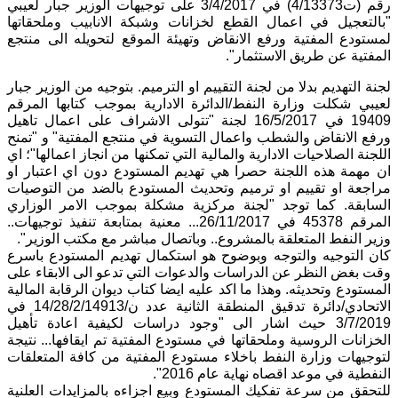
رقم (ت4/13373) في 3/4/2017 على توجيهات الوزير جبار لعيبي
"بالتعجيل في اعمال القطع لخزانات وشبكة الانابيب وملحقاتها
لمستودع المفتية ورفع الانقاض وتهيئة الموقع لتحويله الى منتجع
المفتية عن طريق الاستثمار".
لجنة التهديم بدلا من لجنة التقييم او الترميم. بتوجيه من الوزير جبار
لعيبي شكلت وزارة النفط/الدائرة الادارية بموجب كتابها المرقم
19409 في 16/5/2017 لجنة "تتولى الاشراف على اعمال تاهيل
ورفع الانقاض والشطب واعمال التسوية في منتجع المفتية" و "تمنح
اللجنة الصلاحيات الادارية والمالية التي تمكنها من انجاز اعمالها"؛ اي
ان مهمة هذه اللجنة حصرا هي تهديم المستودع دون اي اعتبار او
مراجعة او تقييم او ترميم وتحديث المستودع بالضد من التوصيات
السابقة. كما توجد "لجنة مركزية مشكلة بموجب الامر الوزاري
المرقم 45378 في 26/11/2017... معنية بمتابعة تنفيذ توجيهات..
وزير النفط المتعلقة بالمشروع.. وباتصال مباشر مع مكتب الوزير".
كان التوجيه والتوجه وبوضوح هو استكمال تهديم المستودع باسرع
وقت بغض النظر عن الدراسات والدعوات التي تدعو الى الابقاء على
المستودع وتحديثه. وهذا ما اكد عليه ايضا كتاب ديوان الرقابة المالية
الاتحادي/دائرة تدقيق المنطقة الثانية عدد ن/14/28/2/14913 في
3/7/2019 حيث اشار الى "وجود دراسات لكيفية اعادة تأهيل
الخزانات الروسية وملحقاتها في مستودع المفتية تم ايقافها... نتيجة
لتوجيهات وزارة النفط باخلاء مستودع المفتية من كافة المتعلقات
النفطية في موعد اقصاه نهاية عام 2016".
للتحقق من سرعة تفكيك المستودع وبيع اجزاءه بالمزايدات العلنية