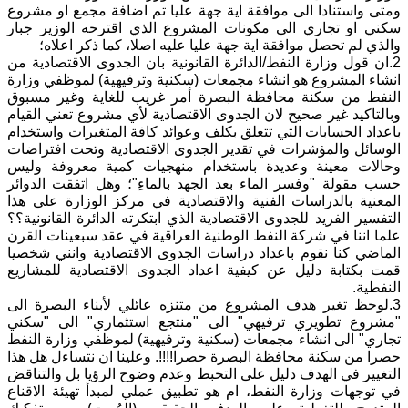
ومتى واستنادا الى موافقة اية جهة عليا تم اضافة مجمع او مشروع
سكني او تجاري الى مكونات المشروع الذي اقترحه الوزير جبار
والذي لم تحصل موافقة اية جهة عليا عليه اصلا، كما ذكر اعلاه؛
2.ان قول وزارة النفط/الدائرة القانونية بان الجدوى الاقتصادية من
انشاء المشروع هو انشاء مجمعات (سكنية وترفيهية) لموظفي وزارة
النفط من سكنة محافظة البصرة أمر غريب للغاية وغير مسبوق
وبالتاكيد غير صحيح لان الجدوى الاقتصادية لأي مشروع تعني القيام
باعداد الحسابات التي تتعلق بكلف وعوائد كافة المتغيرات واستخدام
الوسائل والمؤشرات في تقدير الجدوى الاقتصادية وتحت افتراضات
وحالات معينة وعديدة باستخدام منهجيات كمية معروفة وليس
حسب مقولة "وفسر الماء بعد الجهد بالماءِ"؛ وهل اتفقت الدوائر
المعنية بالدراسات الفنية والاقتصادية في مركز الوزارة على هذا
التفسير الفريد للجدوى الاقتصادية الذي ابتكرته الدائرة القانونية؟؟
علما اننا في شركة النفط الوطنية العراقية في عقد سبعينات القرن
الماضي كنا نقوم باعداد دراسات الجدوى الاقتصادية وانني شخصيا
قمت بكتابة دليل عن كيفية اعداد الجدوى الاقتصادية للمشاريع
النفطية.
3.لوحظ تغير هدف المشروع من متنزه عائلي لأبناء البصرة الى
"مشروع تطويري ترفيهي" الى "منتجع استثماري" الى "سكني
تجاري" الى انشاء مجمعات (سكنية وترفيهية) لموظفي وزارة النفط
حصرا من سكنة محافظة البصرة حصرا!!!!. وعلينا ان نتساءل هل هذا
التغيير في الهدف دليل على التخبط وعدم وضوح الرؤيا بل والتناقض
في توجهات وزارة النفط، ام هو تطبيق عملي لمبدأ تهيئة الاقناع