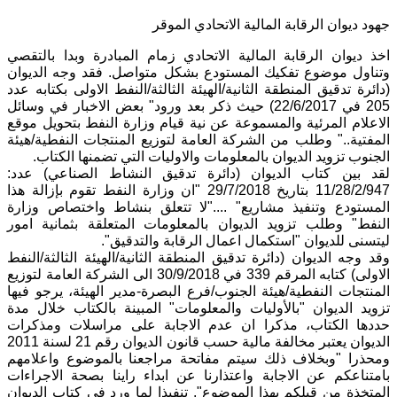
جهود ديوان الرقابة المالية الاتحادي الموقر
اخذ ديوان الرقابة المالية الاتحادي زمام المبادرة وبدا بالتقصي
وتناول موضوع تفكيك المستودع بشكل متواصل. فقد وجه الديوان
(دائرة تدقيق المنطقة الثانية/الهيئة الثالثة/النفط الاولى بكتابه عدد
205 في 22/6/2017) حيث ذكر بعد ورود" بعض الاخبار في وسائل
الاعلام المرئية والمسموعة عن نية قيام وزارة النفط بتحويل موقع
المفتية.." وطلب من الشركة العامة لتوزيع المنتجات النفطية/هيئة
الجنوب تزويد الديوان بالمعلومات والاوليات التي تضمنها الكتاب.
لقد بين كتاب الديوان (دائرة تدقيق النشاط الصناعي) عدد:
11/28/2/947 بتاريخ 29/7/2018 "ان وزارة النفط تقوم بإزالة هذا
المستودع وتنفيذ مشاريع" ...."لا تتعلق بنشاط واختصاص وزارة
النفط" وطلب تزويد الديوان بالمعلومات المتعلقة بثمانية امور
ليتسنى للديوان "استكمال اعمال الرقابة والتدقيق".
وقد وجه الديوان (دائرة تدقيق المنطقة الثانية/الهيئة الثالثة/النفط
الاولى) كتابه المرقم 339 في 30/9/2018 الى الشركة العامة لتوزيع
المنتجات النفطية/هيئة الجنوب/فرع البصرة-مدير الهيئة، يرجو فيها
تزويد الديوان "بالأوليات والمعلومات" المبينة بالكتاب خلال مدة
حددها الكتاب، مذكرا ان عدم الاجابة على مراسلات ومذكرات
الديوان يعتبر مخالفة مالية حسب قانون الديوان رقم 21 لسنة 2011
ومحذرا "وبخلاف ذلك سيتم مفاتحة مراجعنا بالموضوع واعلامهم
بامتناعكم عن الاجابة واعتذارنا عن ابداء راينا بصحة الاجراءات
المتخذة من قبلكم بهذا الموضوع". تنفيذا لما ورد في كتاب الديوان