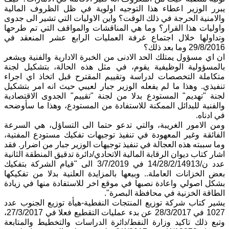
يبرر الوزير اعطاء هذا التوجيه اولوية في ظل الظروف المالية
والامنية الحرجة في ذلك الوقت؟ واين الاوليات التي تشير الى جدوى
واوليات هذا القرار؟ وما هي المناقشات والمواقف التي تم طرحها
وتداولها خلال اجتماع غرفة العمليات الرابع عشر المنعقد في
29/8/2016 وما بعد ذلك؟
ان اي مسؤول يمتلك الحد الادنى من الخبرة الادارية والفنية ويشعر
بالمسؤولية الوظيفية يقوم، في مثل هذه الحالة، بتشكيل لجنة
متكاملة التخصصات لدراسة وتقييم المقترح قبل اتخاذ اي اجراء
تنفيذي. وهذا ما لم يفعله الوزير جبار لعيبي حيث انه امر بتشكيل
لجنة "تهديم" المستودع بدلا من لجنة "تقييم" الجدوى الاقتصادية
والفنية للبدائل الممكنة للاستفادة من المستودع، وهذا ما سأوضحه
في ادناه.
ومن الامور الغريبة، والتي تدعو حتما الى التساؤل، هي السرعة
الفائقة وغير المعهودة في تنفيذ توجيهات تفكيك مستودع المفتية،
وما سببته هذه العجالة في تنفيذ توجيهات الوزير جبار من اضرار. فقد
اشار كتاب ديوان الرقابة المالية الاتحادي/دائرة تدقيق المنطقة الثانية
عدد ن/14/28/2/14913 في 3/7/2019 الى "قيام الشركة بتفكيك
بعض الخزانات العاملة.. وبيعها بالمزايدة العلنية بدلا من تفكيكها
بشكل اصولي واعادة نصبها في موقع اخر للاستفادة منها في زيادة
الطاقة الخزنية في محافظة البصرة".
يشير كتاب شركة توزيع المنتجات النفطية-هيأة توزيع الجنوب عدد
1027 في 28/3/2017 عن بدء عمليات التقطيع فعلا في 27/3/2017،
وتبع ذلك تاكيد وزارة النفط/دائرة الدراسات والتخطيط والمتابعة