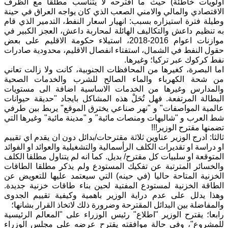
اولويات خاطئة) حيث ما اقترحه لا يتناسب مطلقا مع الظرف
الاقتصادي والمالي والامني الصعب الذي كان يواجه العراق في حينة
وطيلة فترة استيزاره بسبب: انهيار اسعار النفط، التدمير الذي قام
به تنظيم داعش والتكاليف الهائلة لمحاربة داعش، العجز الكبير في
موازنات اعوام 2016-2018، استيلاء حكومة الاقليم على بعض
حقول النفط في الشمال، استفتاء انفصال الاقليم، محدودية صادرات
نفط كركوك عبر تركيا؛ وغيرها.
اما البصرة، كغيرها من المحافظات الجنوبية، كانت ولا زالت تعاني
من شحة الكهرباء والماء الصالح للشرب والخدمات الصحية
والمدارس وغيرها من الخدمات الاساسية اضافة الى مستويات
البطالة المرتفعة. فهل تُحَلْ هذه المشاكل بايجاد "حديقة حيوانات
عالمية المواصفات" و "نهر صناعي يخترق الموقع" يربط بين طرفي
شط العرب و "شاليهات ومنصات مائية" و "مدينة مائية" وغيرها التي
تضمنها مقترح الوزير!!!
ثالثا: ادرج الوزير عناوين ثلاثة مقترحات/بدائل دون ان يقدم اي تقييم
او دراسة او تقديرات الكلف الرأسمالية والتشغيلية والعوائد او الفوائد
المتوقعة او سلبيات كل مقترح/ بديل. كما انه لم يتناول مطلقا الكلف
والخسائر المترتبة عن تفكيك المستودع ولم يذكر مطلقا الطاقات
الخزنية المتاحة حاليا (في حينه) التي سيعتمد عليها للتعويض عن
الطاقة الخزنية لمستودع المفتية لحين بناء طاقات خزنية جديدة.
وهذا يدلل على عدم دراية الوزير باهمية وكيفية تقييم الجدوى
والمفاضلة بين البدائل المقترحة وضرورة ذلك لاتخاذ القرار بشانها؛
رابعا؛ يقترح الوزير "اطلاع" رئيس الوزراء على "المعالم الرئيسية
للمشروع"، وفي حالة موافقته يقترح عرضه على مجلس الوزراء