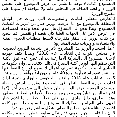
المستودع. كذلك لا يوجد ما يشير الى عرض الموضوع على مجلس
الوزراء او لجنة الطاقة في المجلس ذاته ولا موافقة اي منهما على
مقترح الوزير؛
3.تعارض معظم البيانات والمعلومات التي وردت في الوثائق
المتعلقة بالموضوع مع ما عرضه الوزير جبار من تبريرات لتفكيك
المستودع؛ وهذا يدفع الى التساؤل هل عدم الدقة وعدم المصداقية
في عرض الامر على الجهات العليا كان بقصد او تقصير. كما يتضح
من كتاب الوزير الى افتقار مقترحاته لأبسط متطلبات الجدوى الفنية
والاقتصادية واولويات تنفيذ المشاريع؛
4.هل استخدم الوزير هذا المشروع لأغراض انتخابية للترويج لعضويته
في مجلس النواب في انتخابات عام 2018؟ ولماذا كثف جهوده
لإحالة المشروع الى الشركة الاماراتية بعد ان اتضح عدم فوز الكتلة
التي ينظم اليها الوزير (كتلة النصر) في تلك الانتخابات، وان حكومة د.
العبادي اصبحت حكومة تصريف اعمال لا يسمح لوزارة النفط فيها
من عقد عقود استثمارية لمدة 40 عاما وبدون اية موافقات رسمية؛
5.بعد انتخابات عام 2018 والتغيير الحكومي والوزاري نتيجة لذلك
اعادت وزارة النفط النظر في الموضوع وقررت استمرار بقاء
مستودع المفتية بعهدة الوزارة ولن يتحول الى مشروع آخر (كما
اقترحه الوزير جبار) ويتم تطويره واستغلاله لأغراض القطاع النفطي.
وهذا، بنظري، دليل مادي ثبوتي على خطأ وخطورة ما اقدم جبار
لعيبي على القيام به بتفكيك المستودع وما تسبب ذلك من كلفة
اقتصادية هائلة على القطاع النفطي بشكل مباشر وغير مباشر؛
6.ان ما قام به جبار لعيبي قد يشكل سابقة خطيرة سيئة ومكلفة