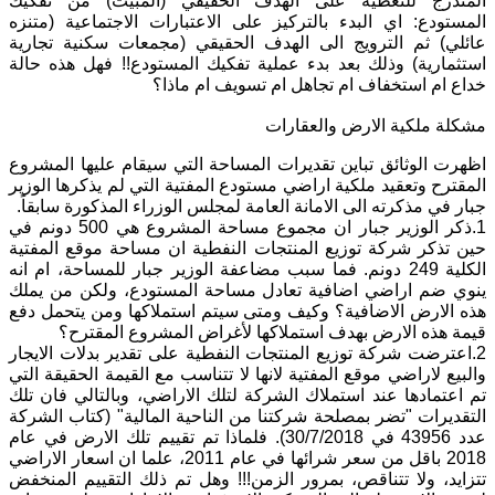
المتدرج للتغطية على الهدف الحقيقي (المُبيت) من تفكيك
المستودع: اي البدء بالتركيز على الاعتبارات الاجتماعية (متنزه
عائلي) ثم الترويج الى الهدف الحقيقي (مجمعات سكنية تجارية
استثمارية) وذلك بعد بدء عملية تفكيك المستودع!! فهل هذه حالة
خداع ام استخفاف ام تجاهل ام تسويف ام ماذا؟
مشكلة ملكية الارض والعقارات
اظهرت الوثائق تباين تقديرات المساحة التي سيقام عليها المشروع
المقترح وتعقيد ملكية اراضي مستودع المفتية التي لم يذكرها الوزير
جبار في مذكرته الى الامانة العامة لمجلس الوزراء المذكورة سابقاً.
1.ذكر الوزير جبار ان مجموع مساحة المشروع هي 500 دونم في
حين تذكر شركة توزيع المنتجات النفطية ان مساحة موقع المفتية
الكلية 249 دونم. فما سبب مضاعفة الوزير جبار للمساحة، ام انه
ينوي ضم اراضي اضافية تعادل مساحة المستودع، ولكن من يملك
هذه الارض الاضافية؟ وكيف ومتى سيتم استملاكها ومن يتحمل دفع
قيمة هذه الارض بهدف استملاكها لأغراض المشروع المقترح؟
2.اعترضت شركة توزيع المنتجات النفطية على تقدير بدلات الايجار
والبيع لاراضي موقع المفتية لانها لا تتناسب مع القيمة الحقيقة التي
تم اعتمادها عند استملاك الشركة لتلك الاراضي، وبالتالي فان تلك
التقديرات "تضر بمصلحة شركتنا من الناحية المالية" (كتاب الشركة
عدد 43956 في 30/7/2018). فلماذا تم تقييم تلك الارض في عام
2018 باقل من سعر شرائها في عام 2011، علما ان اسعار الاراضي
تتزايد، ولا تتناقص، بمرور الزمن!!! وهل تم ذلك التقييم المنخفض