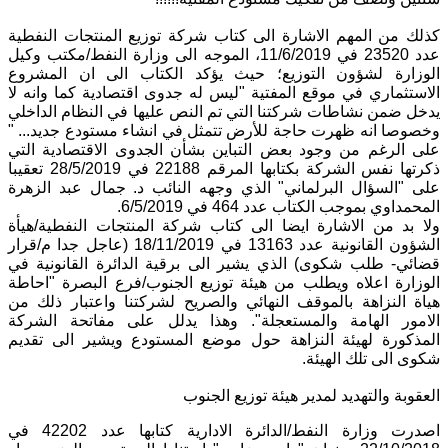
كذلك من المهم الاشارة الى كتاب شركة توزيع المنتجات النفطية
عدد 23520 في 11/6/2019، الموجه الى وزارة النفط/مكتب وكيل
الوزارة لشؤون التوزيع؛ حيث يؤكد الكتاب الى ان المشروع
الاستثماري في موقع المفتية "ليس له جدوى اقتصادية كما وانه لا
يدخل ضمن نشاطات شركتنا التي تم النص عليها في النظام الداخلي
وخصوصا انه ظهرت حاجة للأرض تتمثل في انشاء مستودع جديد... "
على الرغم من وجود بعض التباين بشأن الجدوى الاقتصادية التي
ذكرتها نفس الشركة بكتابها المرقم 22188 في 28/5/2019 تعقيبا
على "السؤال البرلماني" الذي وجهه النائب د. جمال عبد الزهرة
المحمداوي بموجب الكتاب عدد 464 في 6/5/2019.
ولا بد من الاشارة ايضا الى كتاب شركة المنتجات النفطية/هيأة
الشؤون القانونية عدد 13163 في 18/11/2019 (عاجل جدا م/قرار
قضائي- طلب شكوى) الذي يشير الى برقية الدائرة القانونية في
الوزارة اعلاه ويطلب من هيئة توزيع الجنوب/فرع البصرة "احاطة
هياة النزاهة بالموقف النهائي والصريح لشركتنا واعتبار ذلك من
الامور الهامة والمستعجلة". وهذا يدلل على مفاتحة الشركة
المذكورة لهيئة النزاهة حول موضع المستودع ويشير الى تقديم
شكوى الى تلك الهيئة.
العقوبة والتهديد لمدير هيئة توزيع الجنوب
اصدرت وزارة النفط/الدائرة الادارية كتابها عدد 42202 في