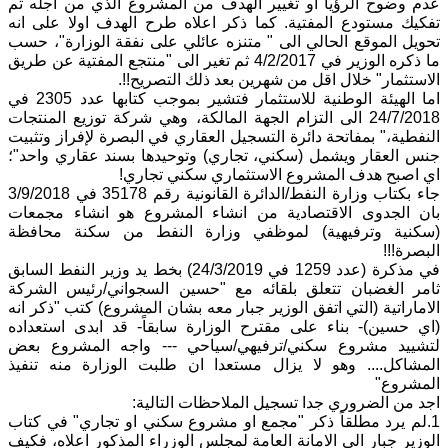
عدم وضوح الرؤيا او تغيير الهدف من المشروع الذي من اجله تم
تفكيك مستودع المفتية. كما ذكر اعلاه طرح الهدف اولا على انه
تحويل الموقع الحالي الى " متنزه عائلي على نفقة الوزارة"، حسب
ما ذكره الوزير في 4/2/2017 ثم تغير الى "منتجع المفتية عن طريق
الاستثمار" خلال اقل من شهرين بعد ذلك التصريح!!.
اما الهيئة الوطنية للاستثمار فتشير بموجب كتابها عدد 2305 في
24/7/2018 الى التزام الجهة المالكة، وهي شركة توزيع المنتجات
النفطية،" بمفاتحة دائرة التسجيل العقاري في البصرة لإفراز وتثبيت
جنس العقار ويشمل (سكني، تجاري) وتوحيدها بسند عقاري واحد"؛
اي اصبح هدف المشروع الاستثماري سكني تجاري!
جاء بكتاب وزارة النفط/الدائرة القانونية رقم 35178 في 3/9/2018
بان الجدوى الاقتصادية من انشاء المشروع هو انشاء مجمعات
(سكنية وترفيهية) لموظفي وزارة النفط من سكنة محافظة
البصرة!!!
في مذكرة (عدد 1259 في 24/3/2019) بخط يد وزير النفط السابق
ثامر الغضبان تتعلق بلقائه مع "حسين السجواني/رئيس الشركة
الاماراتية (التي اتفق الوزير جبار معه بشان المشروع) كتب "ذكر انه
(اي حسين)- بناء على مقترح الوزارة سابقاً- قد ابدى استعداده
لتشييد مشروع سكني/ترفيهي/سياحي --- واجه المشروع بعض
المشاكل.... وهو لا يزال مستعدا ان طلبت الوزارة منه تنفيذ
المشروع"
اجد من الضروري جدا تسجيل الملاحظات التالية:
1.لم يرد مطلقاً ذكر "مجمع او مشروع سكني او تجاري" في كتاب
الوزير جبار الى الامانة العامة لمجلس الوزراء المذكور اعلاه، فكيف