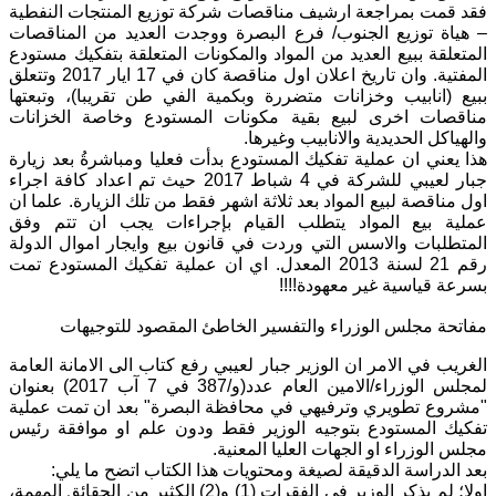
فقد قمت بمراجعة ارشيف مناقصات شركة توزيع المنتجات النفطية
– هياة توزيع الجنوب/ فرع البصرة ووجدت العديد من المناقصات
المتعلقة ببيع العديد من المواد والمكونات المتعلقة بتفكيك مستودع
المفتية. وان تاريخ اعلان اول مناقصة كان في 17 ايار 2017 وتتعلق
ببيع (انابيب وخزانات متضررة وبكمية الفي طن تقريبا)، وتبعتها
مناقصات اخرى لبيع بقية مكونات المستودع وخاصة الخزانات
والهياكل الحديدية والانابيب وغيرها.
هذا يعني ان عملية تفكيك المستودع بدأت فعليا ومباشرةُ بعد زيارة
جبار لعيبي للشركة في 4 شباط 2017 حيث تم اعداد كافة اجراء
اول مناقصة لبيع المواد بعد ثلاثة اشهر فقط من تلك الزيارة. علما ان
عملية بيع المواد يتطلب القيام بإجراءات يجب ان تتم وفق
المتطلبات والاسس التي وردت في قانون بيع وايجار اموال الدولة
رقم 21 لسنة 2013 المعدل. اي ان عملية تفكيك المستودع تمت
بسرعة قياسية غير معهودة!!!!
مفاتحة مجلس الوزراء والتفسير الخاطئ المقصود للتوجيهات
الغريب في الامر ان الوزير جبار لعيبي رفع كتاب الى الامانة العامة
لمجلس الوزراء/الامين العام عدد(و/387 في 7 آب 2017) بعنوان
"مشروع تطويري وترفيهي في محافظة البصرة" بعد ان تمت عملية
تفكيك المستودع بتوجيه الوزير فقط ودون علم او موافقة رئيس
مجلس الوزراء او الجهات العليا المعنية.
بعد الدراسة الدقيقة لصيغة ومحتويات هذا الكتاب اتضح ما يلي:
اولا؛ لم يذكر الوزير في الفقرات (1) و(2) الكثير من الحقائق المهمة،