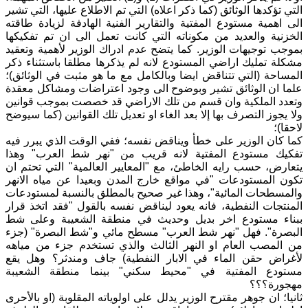
التي تؤكدها الوثائق (كما ذكر اعلاه) التي تم الاطلاع عليها، التي تشير
الى اهمية مستودع المفتية والتقارير الفنية الهادفة لزيادة طاقته
الخزنية والعديد من مكوناته التي كانت تعمل الى ان تم تفكيكها
بموجب توجيهات الوزير. كما يتضح عدم ادراك الوزير لأهمية وتعقيد
مشكلة تمليك اراضي المستودع لانه لم يذكرها مطلقا باستثناء ذكر
المساحة (التي تتناقض ايضا وبالكامل مع ما هو مثبت في الوثائق)؛
علما ان الوثائق تشير وبوضوح الى وجود اعتراضات ومشاكل معقدة
وتعدد الملكية وان قسم من تلك الاراضي قد خصصت بموجب قوانين
ولا يجوز التصرف بها إلا بعد الغاء او تعديل تلك القوانين (كما سيوضح
لاحقا)؛
كما كان الوزير على خطأ ويناقض نفسه؛ ففي الوقت الذي يبرر فيه
تفكيك مستودع المفتية لانه قريب من "نهر شط العرب" وهذا
يتعارض، حسب رايه الخاطئ، مع "المعايير العالمية" التي تحتم ان
تكون المستودعات "في مواقع خارج المدن وبعيدا عن مياه الانهر
والمسطحات المائية"، وهذا غير صحيح بالمطلق بالنسبة لمستودعات
المنتجات النفطية، فانه يعود ليناقض نفسه بالقول "فقد اتخذ قرار
ببناء مستودع اخر بديل وحديث في منطقة الشعيبة وعلى شط
البصرة". فهل "نهر شط العرب" مسطح مائي و"شط البصرة" (جزء
من المصب العام او النهر الثالث والذي تستخدم جزء من مياهه
لأغراض حقن الماء في الابار النفطية) جاف ومندثر؟ وهل يقع
مستودع المفتية في "محيط سكني" بينما منطقة الشعيبة
مهجورة؟؟؟
ثانيا؛ ان جوهر مقترح الوزير يدلل على اولوياته المقلوبة (او بالأحرى