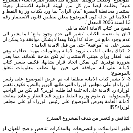
عليه" وطلبت ايضا من كل من الهيئة الوطنية للاستثمار وهيئة
استثمار محافظة البصرة "بيان الراي" بما ورد بكتاب وزارة النفط و
"اعلامنا في حالة كون الموضوع يتعلق بتطبيق قانون الاستثمار رقم
13 لسنة 2006 المعدل".
يتضح من كتاب الامانة اعلاه ما يلي:
1-ان ما تضمنه الكتاب "نشير الى عدم وجود مانع" انما يشير الى
عدم وجود مانع في حالة كذا وكذا وهذا لا يشكل موافقة ولا يمكن ان
يفسر على انه "موافقة" حتى من قبل الامانة العامة ؛
2- كذلك يطلب الكتاب تزويد الامانة بمعلومات مهمة اضافية، وهي
قيد العقار ورأي هيئتي الاستثمار، لم تكن متاحة للامانة، مما يعني
ضرورة توفيرها كي يمكن اتخاذ قرار بشانها، فكيف يفسر كتاب
الامانة على انه موافقة في حين انها تطلب معلومات تتعلق
بالموضوع؛
3- لا يشير كتاب الامانة مطلقا انه تم عرض الموضوع على رئيس
الوزراء او على مجلس الوزراء التي طلبها الوزير بالنص، فكيف تفسر
الوزارة رد الامانة على انه تلبية لما طلبه الوزير؟ الم يكن من الواجب
والمسؤولية ان تقوم وزارة النفط بتزويد قيد العقار واعادة مفاتحة
الامانة العامة بعرض الموضوع على رئيس الوزراء او على مجلس
الوزراء؟؟!!
التناقض والتغيير من هدف المشروع المقترح
تظهر المراسلات والتصريحات والمذكرات تناقض واضح للعيان او