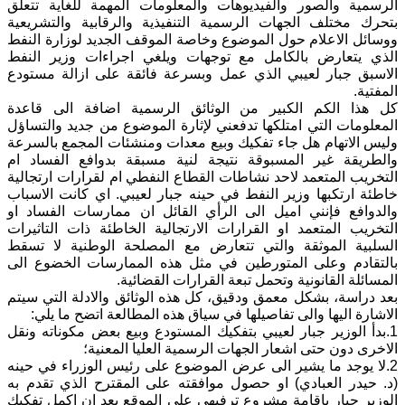
الرسمية والصور والفيديوهات والمعلومات المهمة للغاية تتعلق
بتحرك مختلف الجهات الرسمية التنفيذية والرقابية والتشريعية
ووسائل الاعلام حول الموضوع وخاصة الموقف الجديد لوزارة النفط
الذي يتعارض بالكامل مع توجهات ويلغي اجراءات وزير النفط
الاسبق جبار لعيبي الذي عمل وبسرعة فائقة على ازالة مستودع
المفتية.
كل هذا الكم الكبير من الوثائق الرسمية اضافة الى قاعدة
المعلومات التي امتلكها تدفعني لإثارة الموضوع من جديد والتساؤل
وليس الاتهام هل جاء تفكيك وبيع معدات ومنشئات المجمع بالسرعة
والطريقة غير المسبوقة نتيجة لنية مسبقة بدوافع الفساد ام
التخريب المتعمد لاحد نشاطات القطاع النفطي ام لقرارات ارتجالية
خاطئة ارتكبها وزير النفط في حينه جبار لعيبي. اي كانت الاسباب
والدوافع فإنني اميل الى الرأي القائل ان ممارسات الفساد او
التخريب المتعمد او القرارات الارتجالية الخاطئة ذات التاثيرات
السلبية الموثقة والتي تتعارض مع المصلحة الوطنية لا تسقط
بالتقادم وعلى المتورطين في مثل هذه الممارسات الخضوع الى
المسائلة القانونية وتحمل تبعة القرارات القضائية.
بعد دراسة، بشكل معمق ودقيق، كل هذه الوثائق والادلة التي سيتم
الاشارة اليها والى تفاصيلها في سياق هذه المطالعة اتضح ما يلي:
1.بدأ الوزير جبار لعيبي بتفكيك المستودع وبيع بعض مكوناته ونقل
الاخرى دون حتى اشعار الجهات الرسمية العليا المعنية؛
2.لا يوجد ما يشير الى عرض الموضوع على رئيس الوزراء في حينه
(د. حيدر العبادي) او حصول موافقته على المقترح الذي تقدم به
الوزير جبار بإقامة مشروع ترفيهي على الموقع بعد ان اكمل تفكيك