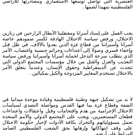
العنصرية التي تواصل توسعها الاستعماري ومصادرتها للأراضي
الفلسطينية تمهيدا لضمها
.
يجب العمل على إسناد أسرانا ومعتقلينا الأبطال الرازحين في زنازين
الاحتلال، ورفض سياسة الاحتلال الهادفة لكسر صمودهم خاصة
أسرانا وأسيراتنا من قطاع غزة الذين يعدوا بالآلاف، في ظل قتل
وإخفاء قسري وصولا إلى اعتداءات وجرائم جنسية واغتصاب، الأمر
الذي يتطلب سرعة التدخل لحماية أسرانا وأسيراتنا ورفض سياسة
التعذيب والعزل والقتل من خلال مؤسسات المجتمع الدولي التي
تتحدث عن الديمقراطية وحقوق الإنسان، وعندما يتعلق الأمر
بالاحتلال تستخدم المعايير المزدوجة والكيل بمكيالين
.
لا بد من تشكيل جبهة وطنية فلسطينية وقيادة موحدة ميدانيا في
الضفة وقطاع غزة بما فيها القدس ومواصلة التصدي لسياسات
الاحتلال الإجرامية من هدم واقتحامات وقتل واعتقالات واعتداءات
قطعان المستعمرين، ويجب على المجتمع الدولي والأمم المتحدة
تحمل مسؤولياتهم والتحرك بكافة الأدوات لإجبار حكومة الاحتلال
على وقف انتهاكاتها وإرهابها بحق الشعب الفلسطيني الصامد
المرابط على أرضه
.