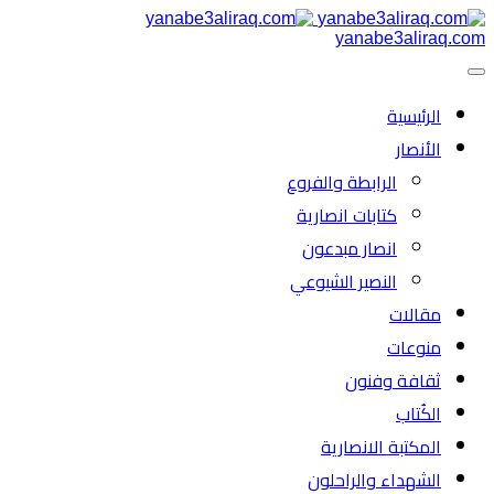
yanabe3aliraq.com
الرئیسية
الأنصار
الرابطة والفروع
كتابات انصارية
انصار مبدعون
النصیر الشیوعي
مقالات
منوعات
ثقافة وفنون
الكُتاب
المكتبة الانصارية
الشهداء والراحلون