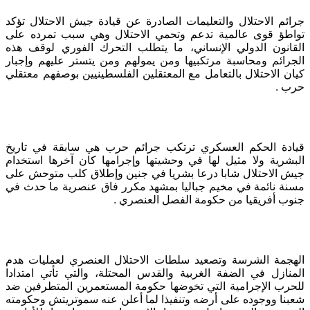
جرائم الاحتلال والتعليمات الصادرة عن قيادة جيش الاحتلال تؤكد
تواطؤ قوى عالمية تدعم وتحمي الاحتلال وهي سبب تمرده على
القانون الدولي الإنساني، ما يتطلب التحرك الفوري لوقف هذه
الجرائم ومحاسبة مرتكبيها ومن يمولهم ومن يتستر عليهم وإجبار
كيان الاحتلال بالتعامل مع المعتقلين الفلسطينيين بوصفهم معتقلي
حرب
.
قيادة الحكم العسكري ترتكب جرائم حرب هي سابقة في تاريخ
البشرية ولا مثيل لها في وحشيتها وإجرامها كان آخرها استخدام
جيش الاحتلال شابا درعا بشريا في جنين وإطلاق كلب متوحش على
مسنة نائمة في مخيم جباليا بمشهد مكرر فاق عنصرية ما حدث في
جنوب أفريقيا من حكومة الفصل العنصري
.
الهجمة الشرسة وتصعيد سلطات الاحتلال العنصري لعمليات هدم
المنازل في الضفة الغربية والقدس المحتلة، والتي تأتي امتدادا
للحرب الإجرامية التي تخوضها حكومة المستعمرين المتطرفين ضد
شعبنا ووجوده على أرضه وتنفيذا لما أعلن عنه سموتريتش وحكومته