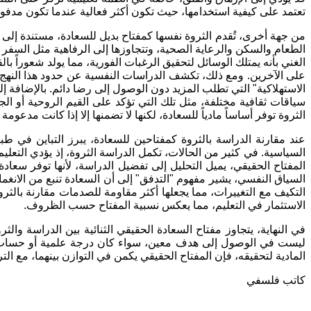
تعتمد على كيفية استخدامها، حيث تكون أكثر فعالية عندما تكون مدفوع
من جهة أخرى، تُقدم الثروة نفسها كمفتاح بديل للسعادة، مستندة إلى قد
الطعام والسكن والرعاية الصحية، وتتجاوزها إلى الرفاهية مثل السفر وا
الغني بأنه يمتلك الوسائل لتحقيق الرغبات الفورية، مما يولد شعوراً بال
على الآخرين
.
ومع ذلك، تكشف الدراسات النفسية عن حدود هذا النهج، ف
الاستهلاكية
"
التي تطلب المزيد دون الوصول إلى رضا دائم
.
بالإضافة إل
سياقات ثقافية مختلفة، مثل تلك التي تؤكد على القيم الروحية أو ال
الثروة توفر أساساً مادياً للسعادة، لكنها لا تضمنها إلا إذا كانت مدع
عند مقارنة الدراسة بالثروة كمفتاحين للسعادة، يبرز التباين في طبي
السياسية
.
في كثير من الحالات، تكمل الدراسة الثروة، إذ يؤدي التعليم
المفتاح الحقيقي، يميل التحليل إلى تفضيل الدراسة، لأنها توفر سعاد
السياق النفسي، يشير مفهوم
"
التدفق
"
إلى أن السعادة تنبع من الانغ
التكيف مع التغييرات، مما يجعلها أكثر مقاومة للصدمات مقارنة بالثرو
الاستثمار في التعليم، مما يعكس نسبية المفتاح حسب الظروف
.
في النهاية، يتجاوز مفتاح السعادة الحقيقي الثنائية بين الدراسة وال
ليست في الوصول إلى هدف معين، سواء كان درجة علمية أو حساب بن
المادية لتحقيقه، فإن المفتاح الحقيقي يكمن في التوازن بينهما، مع 
كاتب فلسفي