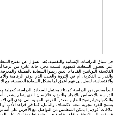
في سياق الدراسات الإنسانية والنفسية، يُعد السؤال عن مفتاح السعاد
عبر العصور
.
السعادة، كمفهوم، ليست مجرد حالة عابرة من الرضا أو 
الفلاسفة اليونانيين القدماء، الذين ربطوا السعادة بالفضيلة والمعرفة
والقدرات الفكرية، أم في الثروة والغنى، الذي يوفر الرفاهية وا
والاقتصادية، لنصل إلى فهم أعمق لما يشكل السعادة الحقيقية، مع الا
لنبدأ بفحص دور الدراسة كمفتاح محتمل للسعادة
.
الدراسة، كعملية مس
الدراسة بالإحساس بالإنجاز والتقدم، فالإنسان الذي يتعلم يشعر بأن
والتكنولوجيا، يصبح التعليم مصدراً للفرص المهنية التي تؤدي إلى ا
يسمح للفرد بتجربة متعة الاكتشاف والتأمل، كما في قراءة الأدب أ
علاقات أقوى، إذ يمكن المتعلمين من التواصل مع الآخرين على أساس م
قد يؤدي إلى الإرهاق والقلق، خاصة في أنظمة تعليمية تركز على المناف