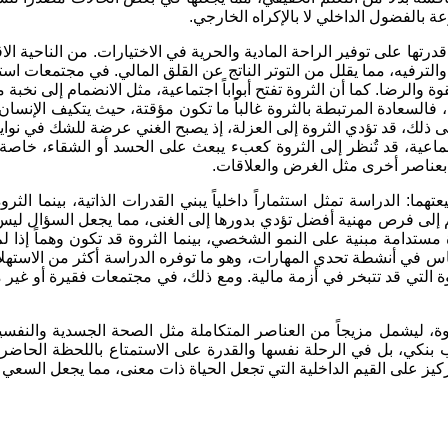
ة بالفضول الداخلي لا بالإكراه الخارجي
.
رتها على توفير الراحة المادية والحرية في الاختيارات
.
من الناحية الا
لترفيه، مما يقلل من التوتر الناتج عن القلق المالي
.
في مجتمعات استهل
قوة والرضا
.
كما أن الثروة تفتح أبواباً اجتماعية، مثل الانضمام إلى نخبة م
السعادة المرتبطة بالثروة غالباً ما تكون مؤقتة، حيث يتكيف الإنسان
ى ذلك، قد تؤدي الثروة إلى العزلة، إذ يصبح الغني عرضة للشك في نوايا 
جماعية، قد تُنظر إلى الثروة كعبء يبعث على الحسد أو الشقاء، خاصة
ومة بعناصر أخرى مثل الغرض والعلاقات
.
عتهما
:
الدراسة تمثل استثماراً داخلياً يبني القدرات الذاتية، بينما ا
 إلى فرص مهنية أفضل تؤدي بدورها إلى الغنى، مما يجعل السؤال ليس اخت
ة مستدامة مبنية على النمو الشخصي، بينما الثروة قد تكون وهماً إذا 
ماس في أنشطة تحدي المهارات، وهو ما توفره الدراسة أكثر من الاستهلا
ة التي قد تتبخر في أزمة مالية
.
ومع ذلك، في مجتمعات فقيرة أو غير مست
ثروة، ليشمل مزيجاً من العناصر المتكاملة مثل الصحة الجسدية والنفسي
كي، بل في الرحلة نفسها والقدرة على الاستمتاع باللحظة الحاضر
التركيز على القيم الداخلية التي تجعل الحياة ذات معنى، مما يجعل ا