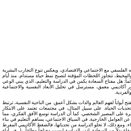
فيه الفلسفي مع الاجتماعي والاقتصادي، ويعكس تنوع التجارب البشرية
والمحيط، تتجاوز اللحظات المؤقتة لتصبح نمط حياة مستدام
.
منذ أيام
اً
:
هل مفتاح السعادة يكمن في الدراسة والتعليم، الذي يبني الوعي
ر أكاديمي معمق، مسترسل في تحليل الأبعاد النفسية والاجتماعية
الفردية
.
 أبواباً لفهم العالم والذات بشكل أعمق
.
من الناحية النفسية، ترتبط
حديات الحياة
.
على سبيل المثال، في مجتمعات تعتمد على الابتكار
سيطرة على المصير الشخصي
.
كما أن الدراسة توسع الأفق الفكري، مما
عن العوامل الخارجية
.
في السياق الاجتماعي، يساهم التعليم في بناء
ء
.
ومع ذلك، لا تخلو الدراسة من تحدياتها، فالضغط الأكاديمي المفرط
اء بدلاً من السعادة
.
إذن، الدراسة ليست مفتاحاً مطلقاً، بل هي أداة