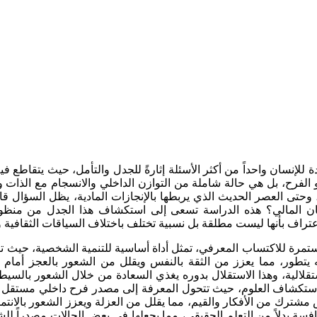
ة للإنسان واحداً من أكثر الأسئلة إثارةً للجدل والتأمل، حيث يتقاطع 
الفرح، بل هي حالة شاملة من التوازن الداخلي والانسجام مع الذات 
، وحتى العصر الحديث الذي يربطها بالإنجازات المادية، يظل السؤال قائم
لأمان المالي؟ هذه الدراسة تسعى إلى استكشاف هذا الجدل من منظو
عتراف بأنها ليست مطلقة بل نسبية تختلف باختلاف السياقات الثقافية و
تمرة للاكتساب المعرفي، تمثل أداة أساسية للتنمية الشخصية، حيث تفتح
ه يتطور، مما يعزز من الثقة بالنفس ويقلل من الشعور بالعجز أمام ت
لاستقلالية، وهذا الاستقلال بدوره يغذي السعادة من خلال الشعور بال
و استكشاف العلوم، حيث تتحول المعرفة إلى مصدر فرح داخلي مستقل 
شترك من الأفكار والقيم، مما يقلل من العزلة ويعزز الشعور بالانتما
سة بدلاً من التعلم الحقيقي، مما يجعلها في بعض الحالات مصدراً للشق