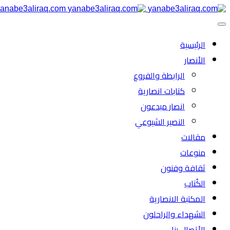
anabe3aliraq.com
الرئیسية
الأنصار
الرابطة والفروع
كتابات انصارية
انصار مبدعون
النصیر الشیوعي
مقالات
منوعات
ثقافة وفنون
الكُتاب
المكتبة الانصارية
الشهداء والراحلون
الأتصال بنا