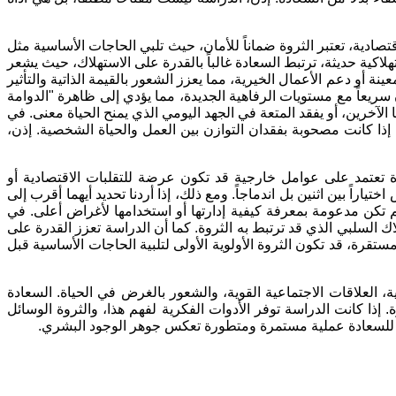
قتصادية، تعتبر الثروة ضماناً للأمان، حيث تلبي الحاجات الأساسية مثل
اكية حديثة، ترتبط السعادة غالباً بالقدرة على الاستهلاك، حيث يشعر
عينة أو دعم الأعمال الخيرية، مما يعزز الشعور بالقيمة الذاتية والتأثير
 سريعاً مع مستويات الرفاهية الجديدة، مما يؤدي إلى ظاهرة
"
الدوامة
الآخرين، أو يفقد المتعة في الجهد اليومي الذي يمنح الحياة معنى
.
في
 إذا كانت مصحوبة بفقدان التوازن بين العمل والحياة الشخصية
.
إذن،
لثروة تعتمد على عوامل خارجية قد تكون عرضة للتقلبات الاقتصادية أو
ياراً بين اثنين بل اندماجاً
.
ومع ذلك، إذا أردنا تحديد أيهما أقرب إلى
لم تكن مدعومة بمعرفة كيفية إدارتها أو استخدامها لأغراض أعلى
.
في
ك السلبي الذي قد ترتبط به الثروة
.
كما أن الدراسة تعزز القدرة على
قرة، قد تكون الثروة الأولوية الأولى لتلبية الحاجات الأساسية قبل
ة، العلاقات الاجتماعية القوية، والشعور بالغرض في الحياة
.
السعادة
ة
.
إذا كانت الدراسة توفر الأدوات الفكرية لفهم هذا، والثروة الوسائل
لسعي للسعادة عملية مستمرة ومتطورة تعكس جوهر الوجود البشري
.