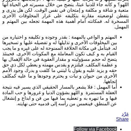
اللهو؟ و كأنه جاء للدنيا عبثا، يتضح من خلال مسيرته في الحياة أنها
متعبة و شاقة و مكلفة و إمتحان في نفس الوقت. لكن هل يدرى و
يتفطن لوضعيته مقارنة بتكليفه على غرار المخلوقات الأخرى
المسخرة له. فمكانته أمام أهمية هذه المهمة تجعله بين المهتم و
المهمل.
المهتم و الواعي بالمهمة : بقدر وجوده و تكليفه و اختياره من
بين المخلوقات الأخرى و تذليلها له و تفضيله عليها و تسخيرها
له. فيتأمل في مكانة الخلافة الممنوحة له على غيره و ما يجب
القيام به و كيف تكون المعاملة مع المكونات الأخرى. فحينئذ
يتضح له حجم مسؤوليته و مقدار العقوبة في حالة الإهمال بها
و عظمة المكلف. فيلتزم و يقدس مهمته و يعطي لكل ذي حق
حقه و يزيد عليه و يقول يا ليتني ما كلفت و يدرك وجود الأمم
الأخرى من حيوان و نبات و يحترم وجودها و ما عليه كمكلف
إتجاهها.
أما المهمل : فلا يشعر بالمسار الحقيقي الذي يسير فيه نتيجة
الغفلة المستمرة و اللهو بشؤون الدنيا و غرورها و حب المادة
فيها و ما تبهره به و تعطيه بما فيها من فن و ابداع و إنشغال
عن المنطق. فينغمس من رأسه إلى قدميه حتى نهايته.
غرِّد
Share
Follow via Facebook