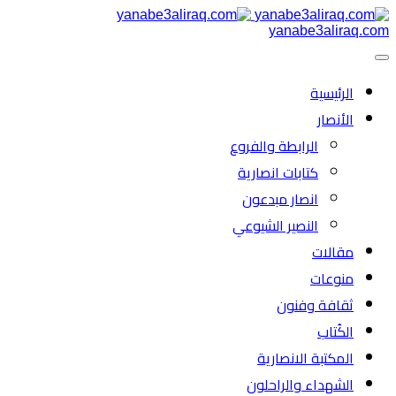
yanabe3aliraq.com
الرئیسية
الأنصار
الرابطة والفروع
كتابات انصارية
انصار مبدعون
النصیر الشیوعي
مقالات
منوعات
ثقافة وفنون
الكُتاب
المكتبة الانصارية
الشهداء والراحلون