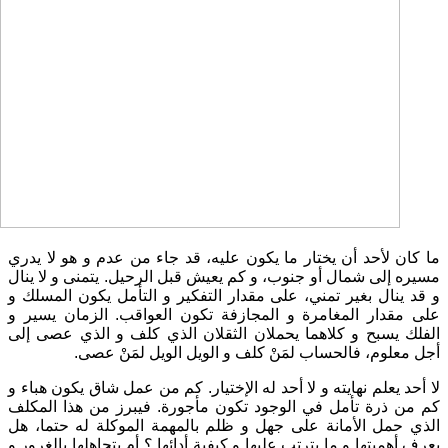
ما كان لأحد أن يختار ما يكون عليه، قد جاء من عدم و هو لا يدري
مسيره إلى شمال أو جنوب، و كم يعيش قبل الرحيل. يتمنى و لا ينال
و قد ينال بغير تمني، على مقدار التفكير و التأمل يكون المسلك و
على مقدار المغامرة و المجازفة تكون العواقب. الزمان يسير و
الفلك يسبح و كلاهما يحملان الثقلان الذي كلف و الذي عصى إلى
أجل معلوم، فالحساب لمَنْ كلف و الويل الويل لمَنْ عصى.
لا أحد يعلم نهايته و لا أحد له الإختيار. كم من عمل شاق يكون هباء و
كم من ذرة تأمل في الوجود تكون مأجورة. فيبرز من هذا المكلف
الذي حمل الأمانة على جهل و ظلم بالمهمة الموكلة له حتما، هل
يعرف أهميتها و ما يترتب عليها و كيفية أدائها ؟ أم يتجاهلها بالغرور و