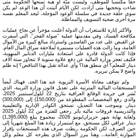
حقاً مكتسباً للموظف، وليست منّة أو هبة تمنحها الحكومة متى
شاءت وتحجبها متى أرادت. لكن الأيام أثبتت أن هذا الوعد لم يكن
سوى حلقة جديدة في سلسلة الوعود المؤجلة، ليجد المعلم نفسه
مرة أخرى ضحية التسويف والمماطلة.
والأكثر إثارة للاستغراب أن الدولة أعلنت مؤخراً عن نجاح عمليات
مكافحة الفساد، وفي مقدمتها عملية "صولة الفجر"، التي أسفرت
عن القبض على عدد من الفاسدين واسترداد مبالغ كبيرة من الأموال
العامة، وما زالت هذه العمليات مستمرة لملاحقة سراق المال العام.
فإذا كانت الدولة قادرة على استعادة مليارات الدنانير المنهوبة،
فكيف تعجز وزارة المالية عن دفع علاوة سنوية لا تتجاوز ستة آلاف
دينار للمعلم؟ أي منطق هذا؟ وأي عدالة تقبل بهذا التناقض؟ إنه ظلم
واضح لا يمكن تبريره.
ولم تتوقف معاناة الأسرة التربوية عند هذا الحد، فهناك أيضاً
المستحقات المالية المترتبة على تعديل قانون وزارة التربية، الذي
نُشر في جريدة الوقائع العراقية بتاريخ 22 أيلول/سبتمبر 2025،
والذي رفع المخصصات المقطوعة من (150,000) إلى (300,000)
دينار. وبموجب هذا التعديل، تستحق الكوادر الإدارية والتعليمية
والتدريسية فروقات مالية بأثر رجعي للفترة من 22 أيلول 2025
ولغاية نهاية شهر حزيران/يونيو 2026، بمجموع يبلغ (1,395,000)
دينار عراقي لكل مستحق، مع استمرار زيادة هذا المبلغ شهرياً إلى
حين الصرف. لكن الحكومة ربطت صرف هذه المستحقات بإقرار
الموازنة العامة... وهنا يبرز السؤال الذي يطرحه كل معلم وكل