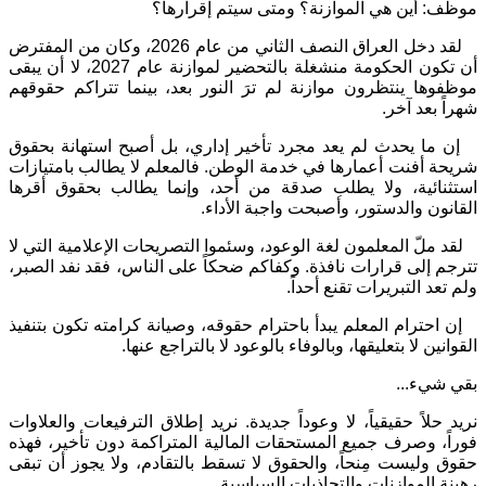
موظف: أين هي الموازنة؟ ومتى سيتم إقرارها؟
لقد دخل العراق النصف الثاني من عام 2026، وكان من المفترض
أن تكون الحكومة منشغلة بالتحضير لموازنة عام 2027، لا أن يبقى
موظفوها ينتظرون موازنة لم ترَ النور بعد، بينما تتراكم حقوقهم
شهراً بعد آخر.
إن ما يحدث لم يعد مجرد تأخير إداري، بل أصبح استهانة بحقوق
شريحة أفنت أعمارها في خدمة الوطن. فالمعلم لا يطالب بامتيازات
استثنائية، ولا يطلب صدقة من أحد، وإنما يطالب بحقوق أقرها
القانون والدستور، وأصبحت واجبة الأداء.
لقد ملّ المعلمون لغة الوعود، وسئموا التصريحات الإعلامية التي لا
تترجم إلى قرارات نافذة. وكفاكم ضحكاً على الناس، فقد نفد الصبر،
ولم تعد التبريرات تقنع أحداً.
إن احترام المعلم يبدأ باحترام حقوقه، وصيانة كرامته تكون بتنفيذ
القوانين لا بتعليقها، وبالوفاء بالوعود لا بالتراجع عنها.
بقي شيء...
نريد حلاً حقيقياً، لا وعوداً جديدة. نريد إطلاق الترفيعات والعلاوات
فوراً، وصرف جميع المستحقات المالية المتراكمة دون تأخير، فهذه
حقوق وليست مِنحاً، والحقوق لا تسقط بالتقادم، ولا يجوز أن تبقى
رهينة الموازنات والتجاذبات السياسية.