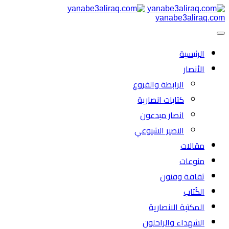
yanabe3aliraq.com
الرئیسية
الأنصار
الرابطة والفروع
كتابات انصارية
انصار مبدعون
النصیر الشیوعي
مقالات
منوعات
ثقافة وفنون
الكُتاب
المكتبة الانصارية
الشهداء والراحلون