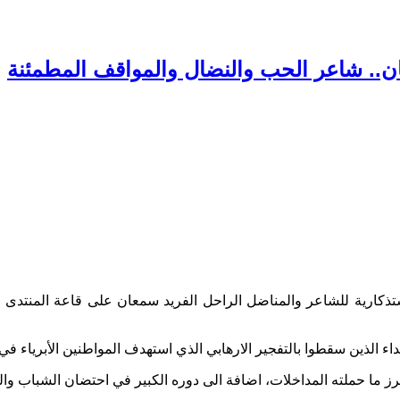
عان.. شاعر الحب والنضال والمواقف المطمئنة
نا الثقافي ظهر اليوم الخميس 21/ 1/ 2021، جلسة استذكارية للشاعر والمناضل الراحل الفريد
 الذين سقطوا بالتفجير الارهابي الذي استهدف المواطنين الأبرياء ف
ز ما حملته المداخلات، اضافة الى دوره الكبير في احتضان الشباب والدو