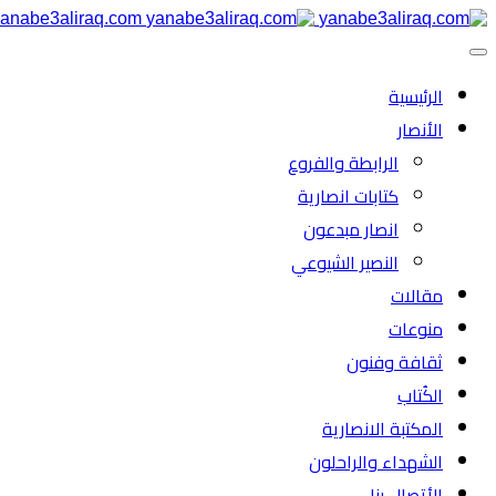
anabe3aliraq.com
الرئیسية
الأنصار
الرابطة والفروع
كتابات انصارية
انصار مبدعون
النصیر الشیوعي
مقالات
منوعات
ثقافة وفنون
الكُتاب
المكتبة الانصارية
الشهداء والراحلون
الأتصال بنا