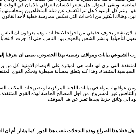
 الماضية. ويبقى السؤال: هل يشعر الانسان العراقي بالامان في الوقت
تطفين رغم كل الوعود؟ هل تم الكشف عن قتلة المتظاهرين ومحاسبته
انين. وهناك الكثير من الاحداث التي تعكس ممارسة فعلية لأخذ القانون ب
فذة الان تشعر بخوف حقيقي من اجراء الانتخابات، وهم يعرفون ان النا
عون لتأجيلها او نشر الشعور بالخوف بين الناس، حتى اذا جرت الانتخا
زب الشيوعي بيانات ومواقف رسمية بهذا الخصوص، نتمنى ان تعرفنا إل
فذة، التي نرى انها دائما هي المؤثرة على الاوضاع الامنية. كل من ير
السياسية المتنفذة. وهذا كله يتعلق بمسألة سيطرة وتحكّم القوى المتن
ن عواقبها، سواء في بيانات اللجنة المركزية او تصريحات المكتب الس
تنافس غير المشروع، من اجل المصالح الخاصة لهذه القوى المتنفذة، والتي
 الى وثائق حزبنا يجدها تعبر عن هذا الموقف.
 فعلا هذا الصراع وهذه التدخلات تلعب هذا الدور كما يشار أم ان الع