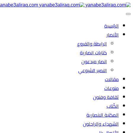
anabe3aliraq.com
الرئیسية
الأنصار
الرابطة والفروع
كتابات انصارية
انصار مبدعون
النصیر الشیوعي
مقالات
منوعات
ثقافة وفنون
الكُتاب
المكتبة الانصارية
الشهداء والراحلون
الأتصال بنا