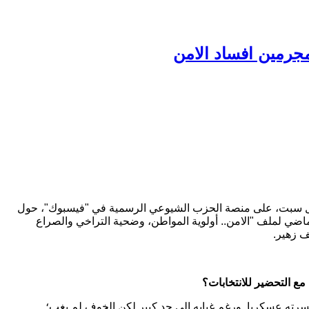
مجرمين افساد الامن
ء كل سبت، على منصة الحزب الشيوعي الرسمية في "فيسبوك"، حول
اضي لملف "الامن.. أولوية المواطن، وضحية التراخي والصراع
ف زهير.
مع التحضير للانتخابات؟
 كسرته عسكريا. ورغم غيابه الى حد كبير لكن الخوف لم يغب؛