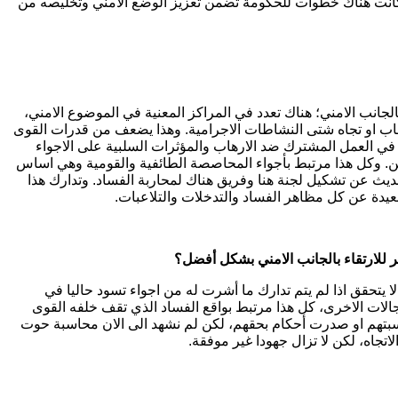
 كانت هناك خطوات للحكومة تضمن تعزيز الوضع الامني وتخليصه من
جانب الامني؛ هناك تعدد في المراكز المعنية في الموضوع الامني،
اب او تجاه شتى النشاطات الاجرامية. وهذا يضعف من قدرات القوى
ة في العمل المشترك ضد الارهاب والمؤثرات السلبية على الاجواء
تحسن. وكل هذا مرتبط بأجواء المحاصصة الطائفية والقومية وهي اساس
حديث عن تشكيل لجنة هنا وفريق هناك لمحاربة الفساد. وتدارك هذا
بعيدة عن كل مظاهر الفساد والتدخلات والتلاعبات.
 للارتقاء بالجانب الامني بشكل أفضل؟
ا يتحقق اذا لم يتم تدارك ما أشرت له من اجواء تسود حاليا في
الات الاخرى، كل هذا مرتبط بواقع الفساد الذي تقف خلفه القوى
تهم او صدرت أحكام بحقهم، لكن لم نشهد الى الان محاسبة حوت
جاه، لكن لا تزال جهودا غير موفقة.