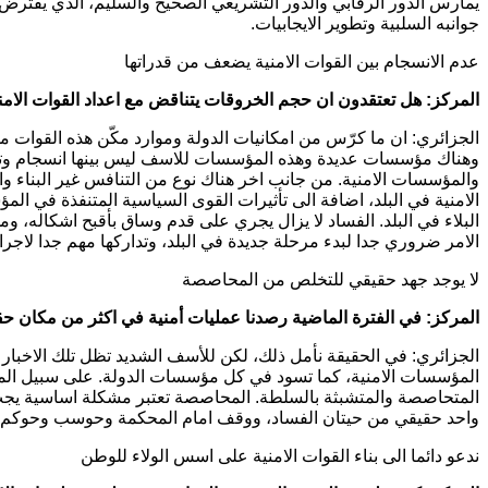
يمارس الدور الرقابي والدور التشريعي الصحيح والسليم، الذي يفترض
جوانبه السلبية وتطوير الايجابيات.
عدم الانسجام بين القوات الامنية يضعف من قدراتها
المركز: هل تعتقدون ان حجم الخروقات يتناقض مع اعداد القوات الامني
الجزائري: ان ما كرّس من امكانيات الدولة وموارد مكّن هذه القوات م
وهناك مؤسسات عديدة وهذه المؤسسات للاسف ليس بينها انسجام وتعاو
والمؤسسات الامنية. من جانب اخر هناك نوع من التنافس غير البناء وا
الامنية في البلد، اضافة الى تأثيرات القوى السياسية المتنفذة في ال
البلاء في البلد. الفساد لا يزال يجري على قدم وساق بأقبح اشكاله، و
الامر ضروري جدا لبدء مرحلة جديدة في البلد، وتداركها مهم جدا لاجر
لا يوجد جهد حقيقي للتخلص من المحاصصة
المركز: في الفترة الماضية رصدنا عمليات أمنية في اكثر من مكان حق
الجزائري: في الحقيقة نأمل ذلك، لكن للأسف الشديد تظل تلك الاخبار قل
المؤسسات الامنية، كما تسود في كل مؤسسات الدولة. على سبيل المثال
المتحاصصة والمتشبثة بالسلطة. المحاصصة تعتبر مشكلة اساسية يج
واحد حقيقي من حيتان الفساد، ووقف امام المحكمة وحوسب وحوكم وعوق
ندعو دائما الى بناء القوات الامنية على اسس الولاء للوطن