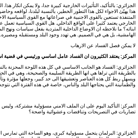
الجزائري: بالتأكيد، التأثيرات الخارجية كبيرة جدا، ولا يمكن انكار ه
هذا يهيّئ الاجواء لكل هذا التطور الخطير، بالنسبة لبلدنا، لواقعه وح
المتنفذة تستعين بالقوى الاجنبية في صراعاتها مع القوى السياسية الا
الخارجي يعتمد كثيرا على الواقع الداخلي. هل القوى السياسية تعمل ع
ابنائه؟ ما نلاحظه ان الاوضاع الداخلية المتردية بفعل سياسات ونهج ا
الهامشية، بل هي في الصميم. هي تهدد وجود البلد ومستقبله ومصيره.
لا يمكن فصل الفساد عن الارهاب
المركز: يعتقد الكثيرون ان الفساد عامل اساسي ورئيسي في قضية است
الجزائري: الفساد هو الجانب الاساسي في كل هذه اللوحة المحزنة بال
بالطريقة التي تراها هي انها الطريقة السليمة والصحيحة، وهي في الحق
ويسهل ربط كل هذه العناصر وتعشيقها الى حد كبير، وجعلها مؤثرة وتأث
والطمأنينة التي يحتاجها البلد والناس، خاصة في هذه الفترة التي نتوجه 
المركز: التأكيد اليوم على ان الملف الامني مسؤولية مشتركة، وليس عل
تضاربات في التصريحات وتناقضات وعشوائية واضحة؟
الجزائري: البرلمان يتحمل مسؤولية كبرى، وهو الساحة التي تمارس ال