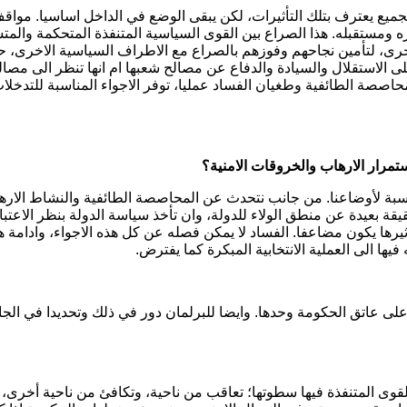
ذا. الجميع يعترف بتلك التأثيرات، لكن يبقى الوضع في الداخل اساسيا. مو
اضره ومستقبله. هذا الصراع بين القوى السياسية المتنفذة المتحكمة وال
خرى، لتأمين نجاحهم وفوزهم بالصراع مع الاطراف السياسية الاخرى، حتى 
لى الاستقلال والسيادة والدفاع عن مصالح شعبها ام انها تنظر الى مص
لمحاصصة الطائفية وطغيان الفساد عمليا، توفر الاجواء المناسبة للتدخل
مرار الارهاب والخروقات الامنية؟
نسبة لأوضاعنا. من جانب نتحدث عن المحاصصة الطائفية والنشاط الارها
يقة بعيدة عن منطق الولاء للدولة، وان تأخذ سياسة الدولة بنظر الاعتب
يرها يكون مضاعفا. الفساد لا يمكن فصله عن كل هذه الاجواء، وادامة 
فيها الى العملية الانتخابية المبكرة كما يفترض.
ى عاتق الحكومة وحدها. وايضا للبرلمان دور في ذلك وتحديدا في الجانب 
قوى المتنفذة فيها سطوتها؛ تعاقب من ناحية، وتكافئ من ناحية أخرى، 