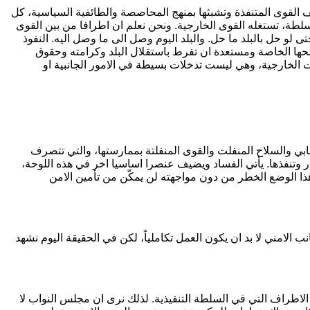
اقف القوى المتنفذة وتشبثها بمنهج المحاصصة والطائفية السياسية، كل
متسلطة، تستغله القوى الخارجية. ونحن نعلم ان اطرافا من بين القوى
لو حل بالبلد ما حل. والبلد اليوم وصل الى ما وصل اليه. النفوذ
الحها الخاصة ومستعدة ان تفرط باستقلال البلد وكرامته وحقوق
ات الخارجية، وهي ليست تدخلات بسيطة في الامور الجانبية او
بي والسلاح المنفلت والقوى المنفلتة بممارستها، والتي تتصرف
ار وتنفذها. يأتي الفساد ويضيف عنصرا اساسيا اخر في هذه اللوحة،
هذا الوضع الخطر من دون مواجهته لن يمكّن من تأمين الامن
الامني لا بد ان يكون العمل تكاملياً، لكن في الحقيقة اليوم نشهد
الاطراف التي في السلطة التنفيذية. لذلك نرى ان مجلس النواب لا