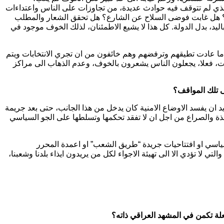
 الذي لم تتوقف فيه حوادث عديدة، من تجاوزات على الناس واعتداءات
م؟ هل غابت فوضى السلاح عن الشارع؟ هل تحقق الشعار والمطلب
اليد، بدل الدولة. كل هذا لا يشيع الاطمئنان، لذلك الخوف موجود في
س ما عادت تطيقهم وترفضهم وهم خائفون من ان تجري الانتخابات ويتم
بات، فعلا، يجعلون الناس يشعرون بالخوف، وعدم الذهاب الى مراكز
ى تلك المواقف؟
يد ان يفسد الاوضاع الامنية كان يدخل من هذا الجانب، حتى بعد جريمة
فذة والصراع من اجل ان لا تفقد تحكمها وتسلطها على الجو السياسي
ياسي او افتتاحيات جريدة “طريق الشعب” او اعمدة المحرر
 لا تؤدي الا الى تهيئة الاجواء لكل من يريدون ايذاء بلدنا وشعبنا،
لة تكمن في المشهد العراقي ذاته؟