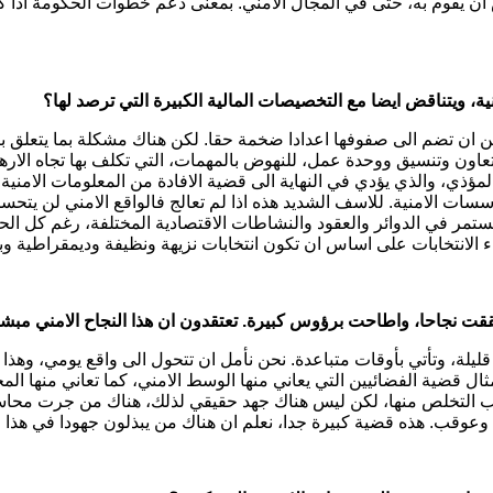
 ان يقوم به، حتى في المجال الامني. بمعنى دعم خطوات الحكومة اذا
ة، ويتناقض ايضا مع التخصيصات المالية الكبيرة التي ترصد لها؟
ن ان تضم الى صفوفها اعدادا ضخمة حقا. لكن هناك مشكلة بما يتعلق بال
ن وتنسيق ووحدة عمل، للنهوض بالمهمات، التي تكلف بها تجاه الاره
لمؤذي، والذي يؤدي في النهاية الى قضية الافادة من المعلومات الامني
مؤسسات الامنية. للاسف الشديد هذه اذا لم تعالج فالواقع الامني لن ي
مستمر في الدوائر والعقود والنشاطات الاقتصادية المختلفة، رغم كل ال
اء الانتخابات على اساس ان تكون انتخابات نزيهة ونظيفة وديمقراطية و
قت نجاحا، واطاحت برؤوس كبيرة. تعتقدون ان هذا النجاح الامني مبشر
يلة، وتأتي بأوقات متباعدة. نحن نأمل ان تتحول الى واقع يومي، وهذا ل
 قضية الفضائيين التي يعاني منها الوسط الامني، كما تعاني منها المج
ب التخلص منها، لكن ليس هناك جهد حقيقي لذلك، هناك من جرت محاسب
ب. هذه قضية كبيرة جدا، نعلم ان هناك من يبذلون جهودا في هذا الات