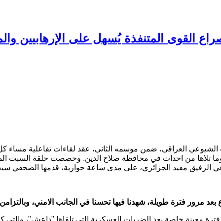
اع القوى المتنفذة يُسهل على الإرهابيين وال
زب الشيوعي العراقي، ضمن موسمه الثاني، عقد لقاءات تفاعلية مسا
، وما تلاها من احداث في محافظة صلاح الدين. وخصصت حلقة السبت الم
عي الرفيق مفيد الجزائري، على مدى ساعة حوارية، قدمها الصحفي سي
بعد مرور فترة طويلة، شهدنا فيها تحسنا في الجانب الامني، وبالتزامن 
ت فترة معينة خاصة بعد الضربات العسكرية التي تلقاها "داعش"، والتي