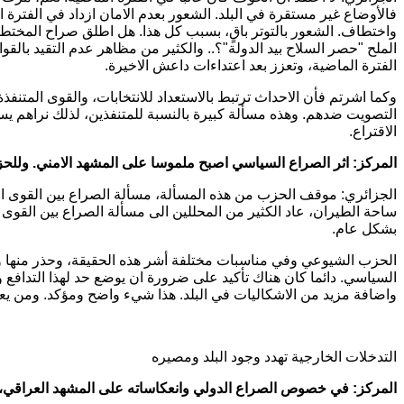
فالأوضاع غير مستقرة في البلد. الشعور بعدم الامان ازداد في الفترة
واختطاف. الشعور بالتوتر باقٍ، بسبب كل هذا. هل اطلق صراح المخ
الملح "حصر السلاح بيد الدولة"؟.. والكثير من مظاهر عدم التقيد بالقو
الفترة الماضية، وتعزز بعد اعتداءات داعش الاخيرة.
وكما اشرتم فأن الاحداث ترتبط بالاستعداد للانتخابات، والقوى المتن
التصويت ضدهم. وهذه مسألة كبيرة بالنسبة للمتنفذين، لذلك نراهم يس
الاقتراع.
المركز: اثر الصراع السياسي اصبح ملموسا على المشهد الامني. وللح
الجزائري: موقف الحزب من هذه المسألة، مسألة الصراع بين القوى المتن
ساحة الطيران، عاد الكثير من المحللين الى مسألة الصراع بين القوى 
بشكل عام.
الحزب الشيوعي وفي مناسبات مختلفة أشر هذه الحقيقة، وحذر منها وم
السياسي. دائما كان هناك تأكيد على ضرورة ان يوضع حد لهذا التدافع وال
واضافة مزيد من الاشكاليات في البلد. هذا شيء واضح ومؤكد. ومن يعود
التدخلات الخارجية تهدد وجود البلد ومصيره
المركز: في خصوص الصراع الدولي وانعكاساته على المشهد العراقي، هل