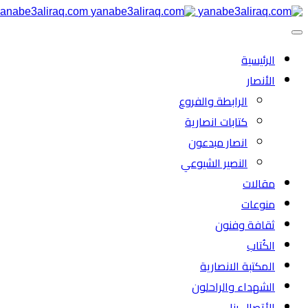
anabe3aliraq.com
الرئیسية
الأنصار
الرابطة والفروع
كتابات انصارية
انصار مبدعون
النصیر الشیوعي
مقالات
منوعات
ثقافة وفنون
الكُتاب
المكتبة الانصارية
الشهداء والراحلون
الأتصال بنا