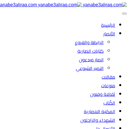
anabe3aliraq.com
الرئیسية
الأنصار
الرابطة والفروع
كتابات انصارية
انصار مبدعون
النصیر الشیوعي
مقالات
منوعات
ثقافة وفنون
الكُتاب
المكتبة الانصارية
الشهداء والراحلون
الأتصال بنا