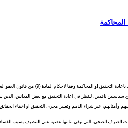
المحاكمة
ة (9) من قانون العفو العام رقم 27 لسنة 2016، معتبرا ذلك "دعاية انتخابية".
اسيين نافذين، للنظر في اعادة التحقيق مع بعض المدانين، الذين سبق 
هم وأمثالهم، عبر شراء الذمم وتغيير مجرى التحقيق او اخفاء الحقائق
كات الصرف الصحي، التي تبقى نتانتها عصية على التنظيف بسبب الفساد