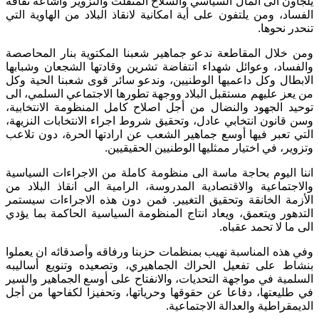
يلجأون الى المال السياسي والسلاح المنفلت والتزوير واشاعة ثقافة
الفساد، ومن يلتفون على أية امكانية لانقاذ البلاد من الهاوية التي
تنحدر نحوها.
ومن خلال المقاطعة ندعو جماهير شعبنا المكتوية بنار المحاصصة
والفساد، وعوائل شهداء انتفاضة تشرين وقادتها الشجعان وشبابها
الابطال وكل داعميها الوطنيين، وندعو سائر قوى شعبنا الحية وكل
من يعز عليهم مستقبل البلاد ووجهة تطورها الاجتماعي السلمي، الى
توحيد الجهود والنضال من أجل اصلاح كامل المنظومة الانتخابية،
وسن قانون انتخابي عادل، وتحقيق شروط اجراء الانتخابات النزيهة،
التي تعبر فيها أوسع جماهير الشعب عن ارادتها الحرة، دون تلاعب
وتزوير، في اختيار ممثليها الوطنيين الحقيقيين.
اننا اليوم بحاجة ماسة الى منظومة كاملة من الاجراءات السياسية
والاجتماعية والاقتصادية المدروسة، الرامية الى انقاذ البلاد من
الأزمة الخانقة وتحقيق التغيير. فمن دون هذه الاجراءات سيستمر
التدهور ويتعمق، ويعاد انتاج المنظومة السياسية الحاكمة بما يؤدي
الى ما لا تحمد عقباه.
وفي هذه المناسبة نهيب بمنظمات حزبنا ورفاقه وأصدقائه ان يعملوا
بنشاط على تفعيل الحراك الجماهيري، وتصعيده وتنويع أساليبه
السلمية في مواجهة التحديات، والانفتاح على أوسع الجماهير والسير
في طليعتها، دفاعا عن حقوقها وحرياتها، وتحفيزا لكفاحها من أجل
الديمقراطية والعدالة الاجتماعية.