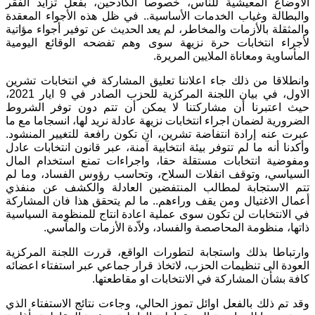
الأوضاع المعيشية للناس، خصوصا الكادحين، بفعل تزايد الفقر
والبطالة وغياب الخدمات الأساسية.. في ظل هذه الأجواء المعقدة
والمثقلة بالأزمات والمخاطر، لم يعد الحديث عن توفير أجواء مؤاتية
لأجراء انتخابات حرة نزيهة سوى وهم تفضحه الوقائع اليومية
المأساوية ومعاناة الملايين المريرة.
وانطلاقا من ذلك جاء اعلاننا تعليق المشاركة في انتخابات تشرين
الاول، في بيان اللجنة المركزية للحزب الصادر في 9 ايار 2021،
حيث اعتبرنا أن مشاركتنا لا يمكن أن تتم دون توفر الشروط
الضرورية لضمان اجراء انتخابات نزيهة عادلة نريد لها، انسجاما مع ما
عبرت عنه إرادة انتفاضة تشرين، ان تكون رافعة للتغيير المنشود.
وأكدنا أنه ما لم تتوفر بيئة انتخابية آمنة، عبر قانون انتخابات عادل
ومفوضية انتخابات مستقلة حقا، واجراءات تمنع استخدام المال
السياسي، وتوقف انفلات السلاح، وتحاسب رؤوس الفساد، وما لم
تتم الاستجابة لمطالب المنتفضين العادلة والكشف عن منفذي
أعمال الاغتيال ومن يقف وراءهم.. ما لم يتحقق هذا فان المشاركة
في الانتخابات لن تكون سوى عملية اعادة انتاج للمنظومة السياسية
ذاتها، منظومة المحاصصة والفساد، ولاّدة الأزمات والمآسي.
وارتباطا بذلك واستجابة لتطورات الواقع، قررت اللجنة المركزية
العودة الى تنظيمات الحزب، لاتخاذ قرار جماعي عبر استفتاء اعضائه
كافة بشأن المشاركة في الانتخابات او مقاطعتها.
وقد تم ذلك بالفعل اوائل تموز الحالي، وجاءت نتائج الاستفتاء الذي