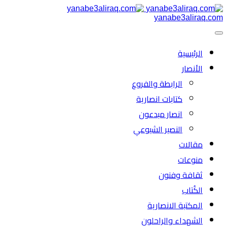
yanabe3aliraq.com
الرئیسية
الأنصار
الرابطة والفروع
كتابات انصارية
انصار مبدعون
النصیر الشیوعي
مقالات
منوعات
ثقافة وفنون
الكُتاب
المكتبة الانصارية
الشهداء والراحلون