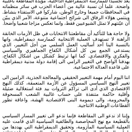
يعد تجسيدا للممارسة الديمقراطية الداخلية، مؤيدة المقاطعة بأغلبية
واضحة. علما أن نسبة عالية من أعضاء الحزب في سائر منظماته
في المحافظات جميعا وخارج الوطن، شاركوا في الاستفتاء بنشاط.
وينتمي هؤلاء الرفاق الى شرائح اجتماعية متنوعة، الأمر الذي يبيّن
أن عيّنتهم لا تمثل الشيوعيين فقط، وانما تعكس مزاجا شعبيا واضحا.
ولا حاجة هنا للتأكيد أن مقاطعتنا الانتخابات في ظل الأزمات الخانقة
الراهنة لا تستهدف العملية الانتخابية كممارسة ديمقراطية، وانها
بالنسبة الينا أحد أساليب العمل السلمي من أجل التغيير، الذي
يستدعي الجمع بين كل أشكال الكفاح الجماهيري والسياسي
والفكري والاقتصادي. كما انها ترتبط كشكل من اشكال الكفاح،
بهدفنا الواضح في التغيير الرامي الى إقامة دولة مدنية ديمقراطية
على قاعدة العدالة الاجتماعية.
اننا اليوم أمام مهمة التغيير الحقيقي والمعالجة الجذرية، الرامين الى
تغيير النهج السياسي المسؤول عن الأزمة المتعمقة، كذلك النهج
الاقتصادي الذي أدى الى تراكم الثروات بيد فئة استغلالية ضئيلة
وأقلية حاكمة متنفذة على حساب غالبية الشعب المسحوقة
والمحرومة، والى ديمومة البنى الاقتصادية الهشة، واعاقة تطور
القطاعات الوطنية الانتاجية.
وإننا اذ ندعو الى المقاطعة فإنما ندعو الى تغيير المسار السياسي
بالقطيعة مع نهج المحاصصة والطائفية السياسية الذي قامت عليه
العملية السياسية المأزومة، وتحقيق الديمقراطية التي يهددها من