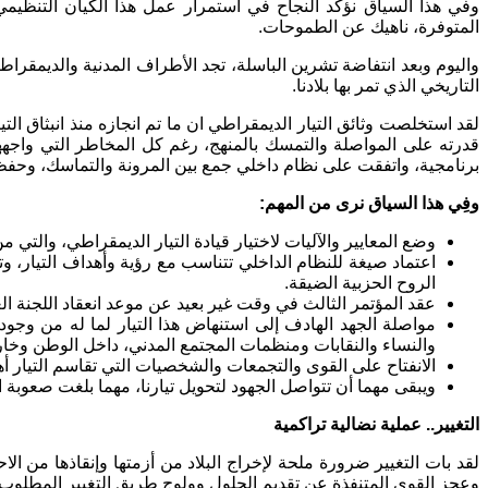
وفي هذا السياق نؤكد النجاح في استمرار عمل هذا الكيان التنظيم
المتوفرة، ناهيك عن الطموحات.
واليوم وبعد انتفاضة تشرين الباسلة، تجد الأطراف المدنية والديمقر
التاريخي الذي تمر بها بلادنا.
لقد استخلصت وثائق التيار الديمقراطي ان ما تم انجازه منذ انبثاق ا
قدرته على المواصلة والتمسك بالمنهج، رغم كل المخاطر التي واجهه
برنامجية، واتفقت على نظام داخلي جمع بين المرونة والتماسك، وحفظ 
وفِي هذا السياق نرى من المهم:
وضع المعايير والآليات لاختيار قيادة التيار الديمقراطي، والتي 
اعتماد صيغة للنظام الداخلي تتناسب مع رؤية وأهداف التيار، وتتل
الروح الحزبية الضيقة.
عقد المؤتمر الثالث في وقت غير بعيد عن موعد انعقاد اللجنة ا
مواصلة الجهد الهادف إلى استنهاض هذا التيار لما له من وج
والنساء والنقابات ومنظمات المجتمع المدني، داخل الوطن وخار
الانفتاح على القوى والتجمعات والشخصيات التي تقاسم التيار أهدافه وتطل
ويبقى مهما أن تتواصل الجهود لتحويل تيارنا، مهما بلغت صعوبة 
التغيير.. عملية نضالية تراكمية
لقد بات التغيير ضرورة ملحة لإخراج البلاد من أزمتها وإنقاذها من الا
وعجز القوى المتنفذة عن تقديم الحلول وولوج طريق التغيير المطلوب، 