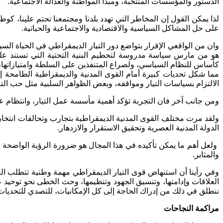
الدستور والمؤسسات المنتخبة، ومبدأ المواطنة والعدالة الاجتماعية.
لذا يمكن القول إن المخاطر التي تهدد بلدنا ومجتمعنا تحتم علينا، ك
على حل المشاكل السياسية والاقتصادية والاجتماعية والحياتية.
وان من الواقعي الإقرار بتواضع دور التيار الديمقراطي في الحياة الس
هو من مارس سياسة مدروسة لتحطيم البنية التحتية التي تستند عليه
كأساس للنظام السياسي، ولصراع المتنفذين على السلطة وامتيازاتها، و
مما شكل تحديات كبيرة أمام القوى المدنية والديمقراطية الطامحة 
الالتزام بسياسات التيار ومواقفه، وبعض الظواهر السلبية مثل حب الت
ومن جانب آخر فان التجربة تؤكد أهمية مأسسة عمل التيار، وانتظام عمل 
ولقد مرت مختلف القوى المدنية الديمقراطية بتجارب وتحالفات انتخابي
الدولة المدنية العصرية وتحقيق الاستقرار والازدهار.
ولعل أهم ما يمكن تأكيده في هذا المجال هو ضرورة الرؤية الواضحة لت
والمثابر.
وفي رأينا أن استنهاض قوى التيار الديمقراطي مهمة وطنية تتطلب الع
العلاقات وإدامتها، وتنسيق الجهود وتنظيمها، وحث الخطى نحو توحيد 
ننطلق في ذلك من إدراك الحاجة إلى كل الإمكانيات، للتصدي للتحديات 
مراكمة النجاحات