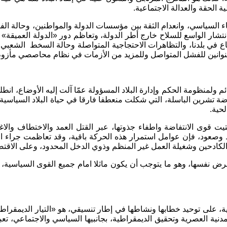
ة الحقة والعدالة الاجتماعية.
تعصاء السياسي، وانعدام الثقة بين مؤسسات الدولة والمواطنين، وحال
لانتشار الواسع للسلاح خارج أطر الدولة، وتعاظم دور «الدولة العميقة
 في بلدنا، والتظاهرات الاحتجاجية المتواصلة وحالة السخط الشعبي .. 
 عنوانين للفشل المتواصل وللمزيد من الأزمات في نظام محاصصي مأزوم
ئم ولمنظومة الحكم وإدارة البلاد المسؤولة عمّا آلت إليه الأوضاع، 
ة تشرين الباسلة، التي شكلت منعطفا فارقا في حياة البلاد السياسية، 
حية.
ى الانتفاضة واطفاء جذوتها، عبر القتل العمد والاختطاف والاغتيال 
وصعود، فإن عوامل استمرار هذه الحركة باقية، وقد تعاظمت جراء الأزمة
 والكادحين وشغيلة العمل غير المنظم وذوي الدخل المحدود، وعلى الاق
رض نفسها، وهو ما يتوجب أن يكون ماثلا امام جميع القوى السياسية، 
لى توحيد خطابها ونشاطها في إطار تنسيقي، هو «التيار الديمقراطي 
مدنية العصرية وتحقيق الديمقراطية، بجانبيها السياسي والاجتماعي، تع