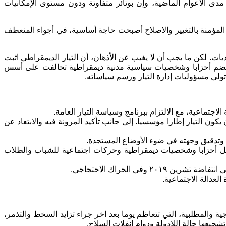
ى الأعوام الماضية، وإن بوتائر متفاوتة ودون مستوى الإمكانيات
 المؤمنة بالتغيير والاصلاح أصبحت حاجة أساسية، في أجواء المنعطف
ات. لكن ما يجب أن لا يغيب عن الأذهان، أن التيار الديمقراطي اثبت
لذي يضم أحزابا وشخصيات سياسية مدنية ديمقراطية تحالفت على أسس
ولي مسؤوليات إدارة التيار ورسم سياساته.
لاجتماعية، مع الالتزام ببرنامج وسياسة التيار العامة.
 يكون التيار إطارا مؤسسيا. إلى جانب تأكيد المرونة فيه والابتعاد عن
، وتدقيق وجهته في ضوء الأوضاع المستجدة.
شمل أحزابا وشخصيات ديمقراطية وحركات اجتماعية للشباب والطلاب
ي الحراك الاحتجاجي.
لعدالة الاجتماعية.
جية والمطلبية، التي تتعاظم يوما بعد اخر جراء تزايد السخط والتذمر،
يعها حالة اللادولة ودوام انفلات السلاح.