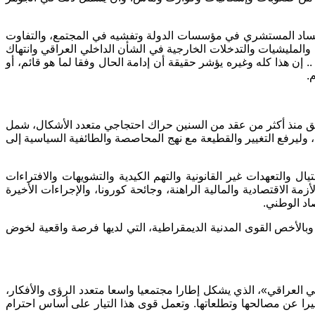
ة الفساد المستشري في مؤسسات الدولة وتفشيه في المجتمع، والتفاوت
» والمليشيات والتدخلات الخارجية في الشأن الداخلي العراقي وانتهاك
إن هذا كله وغيره يؤشر حقيقة أن إدامة الحال وفقا لما هو قائم، أو
.
انطلق منذ أكثر من عقد من السنين حراك احتجاجي متعدد الأشكال، شمل
وليرفع التغيير والقطيعة مع نهج المحاصصة والطائفية السياسية إلى
والتعهدات غير القانونية والتهم الكيدية والتشويهات والافتراءات
 الاقتصادية والمالية الراهنة، وجائحة كورونا، والإجراءات الأخيرة
تصاد الوطني.
وبالأخص القوى المدنية الديمقراطية، التي لديها فرصة واقعية لخوض
العراقي»، الذي يشكل إطارا مجتمعيا واسعا متعدد الرؤى والأفكار،
بيرا عن مصالحها وتطلعاتها. وتعمل قوى هذا التيار على أساس احترام