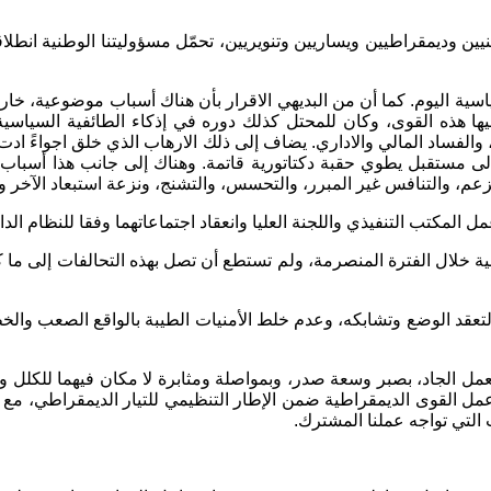
وطنيين وديمقراطيين ويساريين وتنويريين، تحمّل مسؤوليتنا الوطنية انط
ياسية اليوم. كما أن من البديهي الاقرار بأن هناك أسباب موضوعية، خا
ا هذه القوى، وكان للمحتل كذلك دوره في إذكاء الطائفية السياسية ا
الفساد المالي والاداري. يضاف إلى ذلك الارهاب الذي خلق اجواءً ادت
إلى مستقبل يطوي حقبة دكتاتورية قاتمة. وهناك إلى جانب هذا أسباب
زعم، والتنافس غير المبرر، والتحسس، والتشنج، ونزعة استبعاد الآخر و
المكتب التنفيذي واللجنة العليا وانعقاد اجتماعاتهما وفقا للنظام الد
ة خلال الفترة المنصرمة، ولم تستطع أن تصل بهذه التحالفات إلى ما كان
عقد الوضع وتشابكه، وعدم خلط الأمنيات الطيبة بالواقع الصعب والخطر
مل الجاد، بصبر وسعة صدر، وبمواصلة ومثابرة لا مكان فيهما للكلل وا
عمل القوى الديمقراطية ضمن الإطار التنظيمي للتيار الديمقراطي، مع
التي تواجه عملنا المشترك.