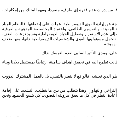
لاقا من إدراك عدم قدرة إي طرف، منفردا، ومهما امتلك من إمكانيات،
رجة عن إرادة القوى الديمقراطية، عملت على إضعافها. فالنظام المباد
لمقيتة، والتقسيم الطائفي، واعتماد المحاصصة المذهبية والعرقية
 إلى عدم الاستقرار وتعطيل الحياة الديمقراطية وتسيد نزعات العنف،
 تتحمل مسؤوليتها القوى والشخصيات الديمقراطية ذاتها، منها ضعف
تهميشه.
اخلي، ومدى التأثير السلبي لعدم التمسك بذلك.
ت تطمح اليه في تحقيق اهداف سامية، ارتباطًا بمستقبل بلادنا وبناء
 الذي نعيشه. فالواقع لا يتغير بالتمني، بل بالعمل المشترك الدؤوب
لتراخي والتهاون. وهذا يتطلب من بين ما يتطلب، التشديد على إقامة
 اعادة النظر في كل ما يعيق مرونته القصوى، كي يتسع للجميع. ونحن