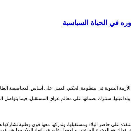
وره في الحياة السياسية
زمة البنيوية في منظومة الحكم، المبني على أساس المحاصصة الطائفية
لة وتداعيتها، ستترك بصماتها على معالم عراق المستقبل، فيما يتواصل ا
فذة على حاضر البلاد ومستقبلها، وتدركها معها قوى وطنية تشاركها همو
. فذلك هو المخرج المرتجى والمعول عليه في إنقاذ البلاد مما هي 