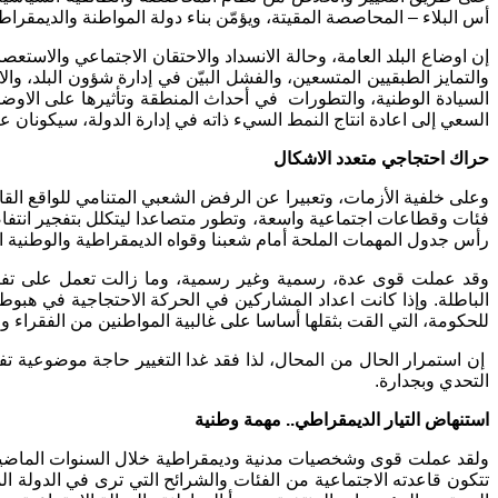
أس البلاء – المحاصصة المقيتة، ويؤمّن بناء دولة المواطنة والديمقراطي
إن اوضاع البلد العامة، وحالة الانسداد والاحتقان الاجتماعي والاس
والتمايز الطبقيين المتسعين، والفشل البيّن في إدارة شؤون البلد، وا
السيادة الوطنية، والتطورات في أحداث المنطقة وتأثيرها على الاوضاع
السعي إلى اعادة انتاج النمط السيء ذاته في إدارة الدولة، سيكونان
حراك احتجاجي متعدد الاشكال
وعلى خلفية الأزمات، وتعبيرا عن الرفض الشعبي المتنامي للواقع القا
فئات وقطاعات اجتماعية واسعة، وتطور متصاعدا ليتكلل بتفجير انتفاض
رأس جدول المهمات الملحة أمام شعبنا وقواه الديمقراطية والوطنية ال
وقد عملت قوى عدة، رسمية وغير رسمية، وما زالت تعمل على تفتيت قو
الباطلة. وإذا كانت اعداد المشاركين في الحركة الاحتجاجية في هبوط 
للحكومة، التي القت بثقلها أساسا على غالبية المواطنين من الفقراء
إن استمرار الحال من المحال، لذا فقد غدا التغيير حاجة موضوعية تف
التحدي وبجدارة.
استنهاض التيار الديمقراطي.. مهمة وطنية
ولقد عملت قوى وشخصيات مدنية وديمقراطية خلال السنوات الماضية، ع
تتكون قاعدته الاجتماعية من الفئات والشرائح التي ترى في الدولة ال