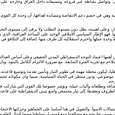
ي، وتواصل نشاطه عبر فروعه وتنسيقاته داخل العراق وخارجه على مد
اطية وهي في خضم دعم الانتفاضة ومساندة اهدافها، أن وحدة كل القوى
لتيار، وعلى اهميته، يظل دون مستوى التطلب ولا يرقى إلى مستوى التحدي
ا. فهو الإطار السياسي الائتلافي الوحيد على الساحة العراقية، ا
وحدة عملها واحترم استقلالية كل طرف منها، إضافة إلى التكافؤ في ت
من أهمها اعتماد التوجه الديمقراطي المدني الحقيقي وعلى أساس العدالة ا
اءم مع تجربة الفترة السابقة. مع ضرورة الالتزام الكامل بالبنود، وبان
لعليا، ليكون محطة مهمة في تطوير التيار وتأمين تقدمه وتوسيع قاعدته
ود موضوعي، ودور منتظر في الحياة السياسية، سيما وان مكوناته ت
جه.
عاته وآليات عمله، ونؤشر خصوصا تلك القوى التي شاركت في انتفاضة تشرين ٢٠١٩ وف
الظروف وتعقدها، إلى تيار مجتمعي واسع يتبنى الديمقراطية على قاعدة ا
حتمالات الاسوأ، والتعويل في هذا أساسا على الجماهير وحركتها الاحتجا
بسبب تعارضه مع مصالحها ومع استمرار تسلطها ونهبها للمال العام وتشج