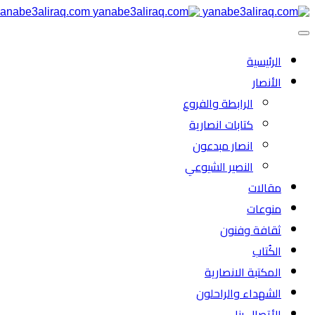
anabe3aliraq.com
الرئیسية
الأنصار
الرابطة والفروع
كتابات انصارية
انصار مبدعون
النصیر الشیوعي
مقالات
منوعات
ثقافة وفنون
الكُتاب
المكتبة الانصارية
الشهداء والراحلون
الأتصال بنا