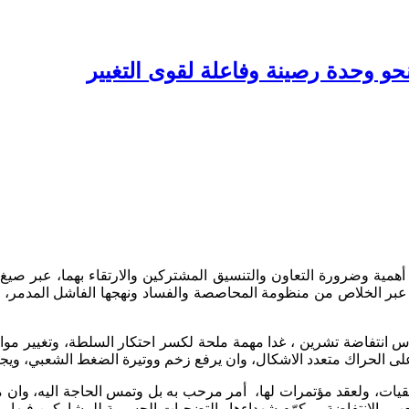
و وحدة رصينة وفاعلة لقوى التغيير
ر، أهمية وضرورة التعاون والتنسيق المشتركين والارتقاء بهما، عبر ص
عبر الخلاص من منظومة المحاصصة والفساد ونهجها الفاشل المدمر، وتدش
روس انتفاضة تشرين ، غدا مهمة ملحة لكسر احتكار السلطة، وتغيير م
ى الحراك متعدد الاشكال، وان يرفع زخم ووتيرة الضغط الشعبي، ويجعل
يات، ولعقد مؤتمرات لها،
أمر مرحب به بل وتمس الحاجة اليه، وان م
والانتفاضة، ويكرّم شهداءها والتضحيات الجسيمة للمشاركين فيها.