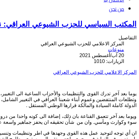
من نحن
المكتب السياسي للحزب الشيوعي العراقي: نح
التفاصيل
المركز الاعلامي للحزب الشيوعي العراقي
منوعات
20 آب/أغسطس 2021
الزيارات: 1010
المركز الاعلامي للحزب الشيوعي العراقي
يوما بعد آخر تدرك القوى والتنظيمات والأحزاب الساعية الى التغيي
وتطلعات المنتفضين وعموم أبناء شعبنا العراقي في التغيير الشامل، 
الدولة كاملة السيادة والمالكة قرارها الوطني المستقل .
ويوما بعد آخر تتعمق القناعة بان ذلك، إضافة الى كونه واحدا من د
سوء وكوارث ومآسي. وان من
شأن تحقيقه ان يحفز جماهير واسعة عل
ان أي توجه لتوحيد عمل هذه القوى وجهدها في اطر وتنظيمات وتنسيق
بل وتصب في النهاية في مجرى واحد، يرتقي الى مستوى مطامح الشعب 