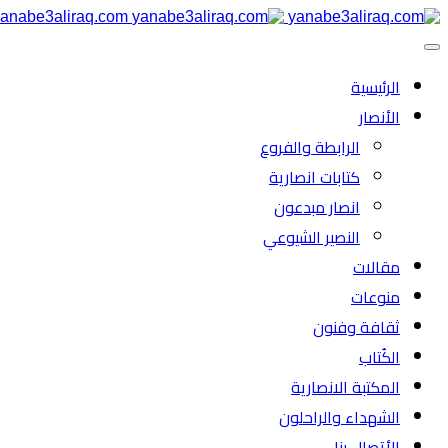
anabe3aliraq.com
الرئیسية
الأنصار
الرابطة والفروع
كتابات انصارية
انصار مبدعون
النصیر الشیوعي
مقالات
منوعات
ثقافة وفنون
الكُتاب
المكتبة الانصارية
الشهداء والراحلون
الأتصال بنا