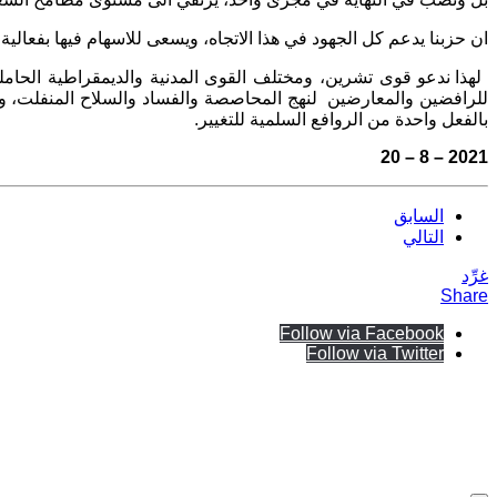
ان حزبنا يدعم كل الجهود في هذا الاتجاه، ويسعى للاسهام فيها بفعالية
لهذا ندعو قوى تشرين، ومختلف القوى المدنية والديمقراطية الحامل
للرافضين والمعارضين
لنهج المحاصصة والفساد والسلاح المنفلت، 
بالفعل واحدة من الروافع السلمية للتغيير.
2021 – 8 – 20
السابق
التالي
غرِّد
Share
Follow via Facebook
Follow via Twitter