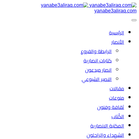
yanabe3aliraq.com
الرئیسية
الأنصار
الرابطة والفروع
كتابات انصارية
انصار مبدعون
النصیر الشیوعي
مقالات
منوعات
ثقافة وفنون
الكُتاب
المكتبة الانصارية
الشهداء والراحلون