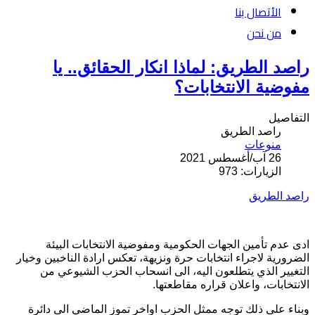
الأتصال بنا
من نحن
راصد الطريق: لماذا انكار الحقائق.. يا
مفوضية الانتخابات؟
التفاصيل
راصد الطريق
منوعات
26 آب/أغسطس 2021
الزيارات: 973
راصد الطريق
ادى عدم تأمين الجهات الحكومية ومفوضية الانتخابات البيئة
الضرورية لاجراء انتخابات حرة ونزيهة، تعكس ارادة الناخبين وخيار
التغيير الذي يتطلعون اليه، الى انسحاب الحزب الشيوعي من
الانتخابات، واعلان قراره مقاطعتها.
وبناء على ذلك توجه ممثل الحزب اواخر تموز الماضي الى دائرة