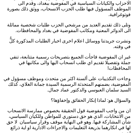
الاحزاب والكيانات السياسية في المفوضية ببغداد، وقدم الى
الموظف المسؤول فيها طلب الحزب الانسحاب، ووثق ذلك بصورة
فوتوغرافية.
وتلى ذلك تقديم العديد من مرشحي الحزب طلبات شخصية مماثلة
الى الدوائر المعنية ومكاتب المفوضية في بغداد والمحافظات.
ونشرت جريدتنا ووسائل اعلام اخرى اخبار الطلبات المذكورة كلٌّ
في وقته.
غير ان المفوضية فاجأت الجميع بتصريحات رسمية متتابعة، تنفي
جملة وتفصيلا تقديم اي طلب انسحاب اليها والى مكاتبها في
المحافظات!
وجاءت التكذيبات على ألسنة اكثر من متحدث وموظف مسؤول في
المفوضية، بضمنهم المتحدثة الرسمية السيدة جمانة الغلاي، كذلك
السيد سلمان العبوسي والدكتور عماد جمال.
والسؤال هو: لماذا إنكار الحقائق وإخفاؤها؟
ان من واجب المفوضية قول الحقيقة بخصوص ممارسة الانسحاب
من الانتخابات، الذي هو حق دستوري للمواطن وللكيان السياسي،
شأن المشاركة فيها. وهو في النهاية موقف وقرار سياسيان لا حق
لها في انكارهما بذريعة التعليمات والاجراءات الادارية او اية ذرائع