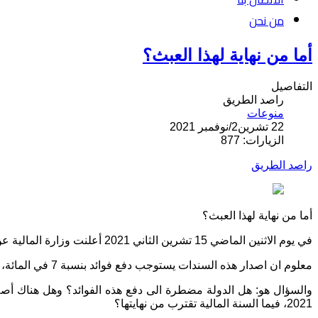
من نحن
أما من نهاية لهذا العبث؟
التفاصيل
راصد الطريق
منوعات
22 تشرين2/نوفمبر 2021
الزيارات: 877
راصد الطريق
أما من نهاية لهذا العبث؟
في يوم الاثنين الماضي 15 تشرين الثاني 2021 أعلنت وزارة المالية عن مواصلتها بيع سندات البناء، وعن حصولها على ترليون دينار عراقي بفضل ذلك.
معلوم ان اصدار هذه السندات يستوجب دفع فوائد بنسبة 7 في المائة، أي ان الدولة دفعت لقاء المبلغ المتحقق (ترليون دينار) ما يصل الى 70 مليار دينار.
2021، فيما السنة المالية تقترب من نهايتها؟