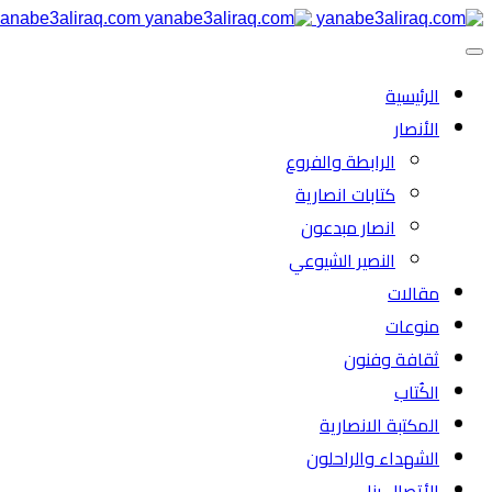
anabe3aliraq.com
الرئیسية
الأنصار
الرابطة والفروع
كتابات انصارية
انصار مبدعون
النصیر الشیوعي
مقالات
منوعات
ثقافة وفنون
الكُتاب
المكتبة الانصارية
الشهداء والراحلون
الأتصال بنا