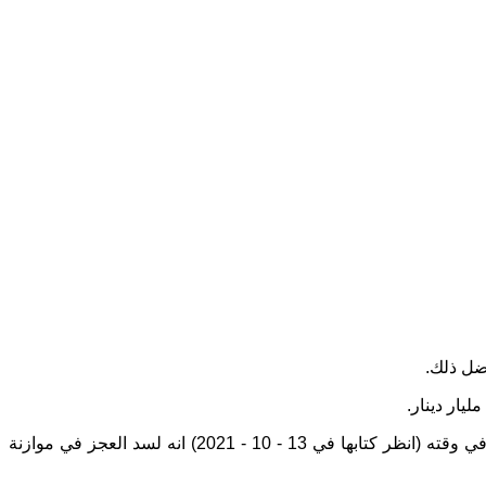
والسؤال هو: هل الدولة مضطرة الى دفع هذه الفوائد؟ وهل هناك أصلا حاجة الى الاستمرار في بيع هذه السندات، التي قالت وزارة المالية في وقته (انظر كتابها في 13 - 10 - 2021) انه لسد العجز في موازنة