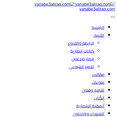
yanabe3aliraq.com
الرئیسية
الأنصار
الرابطة والفروع
كتابات انصارية
انصار مبدعون
النصیر الشیوعي
مقالات
منوعات
ثقافة وفنون
الكُتاب
المكتبة الانصارية
الشهداء والراحلون