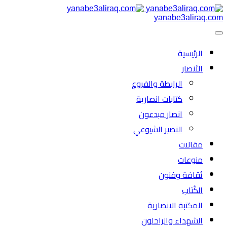
yanabe3aliraq.com
الرئیسية
الأنصار
الرابطة والفروع
كتابات انصارية
انصار مبدعون
النصیر الشیوعي
مقالات
منوعات
ثقافة وفنون
الكُتاب
المكتبة الانصارية
الشهداء والراحلون