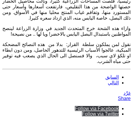
رئيسيا، قُلصت المساحات الزراعية كثيرا، ونالت محاصيل الخضار
حصتها الواضحة من هذا التقليص، فارتفعت أسعارها وأسعار حتى
المستورد منها، وتفاقم غياب المنتج محليا منها في الأسواق. ومن
ذلك البصل، خاصة اليابس منه، الذي ازداد سعره كثيرا.
وازاء هذه الشحة خرج المتحدث الجديد في وزارة الزراعة لينصح
المواطنين باستبدال البصل اليابس بالاخضر! ويا لها .. من نصيحة!
نقول لمن يملكون سلطة القرار: بدلا من هذه النصائح المضحكة
المبكية، عالجوا الأسباب الرئيسية للتدهور الحاصل، ومن دون ابطاء
او تلكؤ لاي سبب، والا فسنصل الى الحال الذي يصعب فيه توفير
حتى مياه الشرب.
السابق
التالي
غرِّد
Share
Follow via Facebook
Follow via Twitter