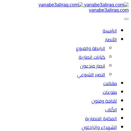
yanabe3aliraq.com
الرئیسية
الأنصار
الرابطة والفروع
كتابات انصارية
انصار مبدعون
النصیر الشیوعي
مقالات
منوعات
ثقافة وفنون
الكُتاب
المكتبة الانصارية
الشهداء والراحلون