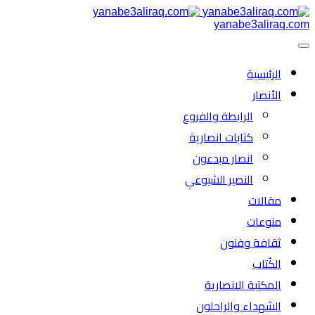
yanabe3aliraq.com
الرئیسية
الأنصار
الرابطة والفروع
كتابات انصارية
انصار مبدعون
النصیر الشیوعي
مقالات
منوعات
ثقافة وفنون
الكُتاب
المكتبة الانصارية
الشهداء والراحلون