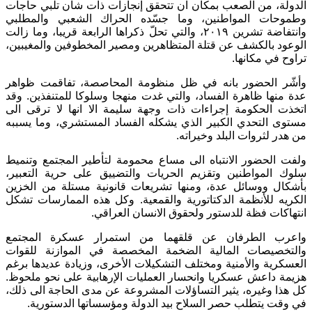
الدولة، من الصعب بمكان ان تتحقق إنجازات ذات شأن تلبي حاجات
وطموحات المواطنين، وما جسّده الحراك الشعبي والمطلبي
وانتفاضة تشرين ٢٠١٩، والتي تحلّ ذكراها الرابعة قريبا، وما زالت
الوعود بالكشف عن قتلة المتظاهرين ومصير المخطوفين والمغيبين،
تراوح في مكانها.
وأشّر الحضور بانه في ظل منظومة المحاصصة، تفاقمت ظواهر
عدة منها ظاهرة الفساد، والتي غدت منهجا وسلوكا للمتنفذين. وقد
اتخذت الحكومة إجراءات ذات وجهة سليمة الا انها لا ترقى الى
مستوى التحدي الكبير الذي يشكله الفساد المستشري، وما يسببه
من هدر لثروات البلد وخيراته.
ولفت الحضور الانتباه الى مساع محمومة لتأطير المجتمع وتنميط
سلوك المواطنين وتقزيم الحريات والتضييق على حرية التعبير،
بأشكال ووسائل عدة، ومنها تشريعات قانونية مستلة من الخزين
الكريه للأنظمة الدكتاتورية والقمعية. وكل هذه الممارسات تشكل
انتهاكات فظة للدستور ولحقوق الانسان العراقي.
واعرب الطرفان عن قلقهما من استمرار عسكرة المجتمع
والتخصيصات المالية الضخمة المخصصة في الموازنة للقوات
العسكرية والأمنية ومختلف التشكيلات الأخرى، وزيادة عديدها برغم
هزيمة داعش عسكريا وانحسار العمليات الإرهابية على نحو ملحوظ.
كل هذا وغيره، يثير التساؤلات المشروعة عن مدى الحاجة الى ذلك،
في وقت يتطلب حصر السلاح بيد الدولة ومؤسساتها الدستورية.