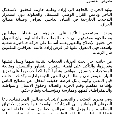
نصوص الدستور.
ونوّه الحزبان بالحاجة الى إرادة وطنية حازمة لتحقيق الاستقلال
الناجز وتأمين القرار الوطني المستقل والحيلولة دون استمرار
التدخلات الخارجية في الشأن الداخلي العراقي وصيانة مصالح
العراق.
وجدد المجتمعون التأكيد على انحيازهم الى قضايا المواطنين
ومصالحهم ووقوفهم الى جانب المطالب العادلة لهم، وان التعويل
في تحقيق الإصلاح والتغيير يعتمد أساسا على حركة جماهيرية شعبية
واسعة، فهي المعول عليها في فرض إرادة غالبية العراقيين المكتوين
بنار الازمات.
من جانب اخر، بحث الحزبان العلاقات الثنائية بينهما وسبل تمتينها
وتعزيزها، والتاكيد على أهمية استمرار التشاور والتنسيق، ومتابعة
المستجدات وتنسيق المواقف بشأنها. كما اكدا حرصهما على تعزيز
التيار الديمقراطي ومظلة قوى التغيير الديمقراطية، وكذلك تحالف
قيم المدني وكونه يمثل فرصة حقيقية للدفاع عن مصالح الناس
وإشاعة مفاهيم وقيم الحرية والعدالة وحقوق الانسان والمواطنة
والديمقراطية، كمنهج وممارسة ومؤسسات ونظام حكم.
وفي مجرى الاستعداد والتحضير لانتخابات مجالس المحافظات، دعا
الطرفان المواطنين الى المشاركة الواسعة فيها وتحقيق الاختراق
المطلوب، وبما يجعل تلك المجالس حقا مؤسسات فاعلة لتتبنى
قضايا المواطنين والرقابة الجادة وضمان حسن استخدام الموارد