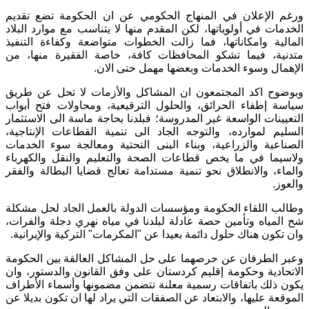
ورغم الإعلان في المنهاج الحكومي عن ان الحكومة تضع تقديم
الخدمات في أولوياتها، لكن المقدم منها لا يتناسب مع موارد البلاد
المالية وامكاناتها، فما زالت الخطوات متواضعة وكفاءة التنفيذ
متدنية، فيما تشكو المحافظات كافة، خاصة الفقيرة منها، من
الإهمال وسوء الخدمات وبعضها مهمل حتى الان.
وبوضوح اكد المجتمعون ان المشاكل والأزمات لا تحل عن طريق
سياسة إطفاء الحرائق، والحلول الترقيعية، ومحاولات فتح أبواب
التعيينات الواسعة غير المدروسة؛ فبلدنا بحاجة ماسة الى الاستثمار
السليم لموارده، والتوجه الجاد الى تنمية القطاعات الإنتاجية،
الصناعية والزراعية، وبناء البنى التحتية ومعالجة سوء الخدمات
ولاسيما في ما يخص قطاعات الصحة والتعليم والنقل والكهرباء
والماء، والانطلاق نحو تنمية مستدامة تعالج قضايا البطالة والفقر
والعوز.
وطالب اللقاء الحكومة ومؤسسات الدولة بالعمل الجاد لحل مشكلة
شح المياه وتأمين حصة عادلة لبلدنا في مياه نهري دجلة والفرات،
وان تكون هناك حلول دائمة بعيدا عن "المكرمات" التركية والإيرانية.
وعبر الطرفان عن حرصهما على حل المشاكل العالقة بين الحكومة
الاتحادية وحكومة إقليم كردستان على وفق القانون والدستور، وان
يكون ذلك باتفاقات رسمية معلنة تتضمن مضمونها وأسماء الأطراف
الموقعة عليها، والابتعاد عن الصفقات التي يراد لها ان تكون بديلا عن