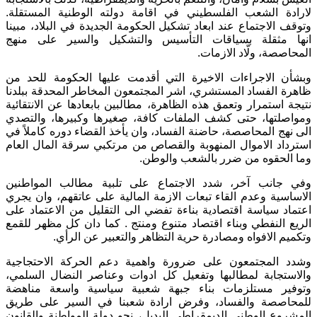
لارادة الشعب الفلسطيني في اقامة دولته الوطنية المستقلة.
وتوقف الاجتماع عند ابعاد تشكيل الحكومة الجديدة في البلاد، مبينا
انها مثقلة بسياقات التأسيس والتشكيل والسير على منهج
المحاصصة، ولّاد الازمات.
وبشأن الاجراءات الاخيرة التي أقدمت عليها الحكومة للحد من
ظاهرة الفساد المستشري، اشر المجتمعون المخاطر المحدقة ببلدنا
نتيجة استمرار وتعمق هذه الظاهرة، مطالبين بابعادها عن الانتقائية
ومواصلتها، حتى كشف الملفات كافة، صغيرها وكبيرها، والتصدي
الى نهج المحاصصة، حاضنة الفساد، وان يأخذ القضاء دوره كاملاً في
استرداد الاموال المنهوبة والقصاص من مرتكبي سرقة المال العام
وما الحقوه من ضرر بالشعب والوطن.
وفي جانب آخر، شدد الاجتماع على تلبية مطالب المواطنين
الاساسية وعدم القاء تبعات الازمة المالية على عاتقهم، وان يجري
اعتماد سياسة اقتصادية بناءة تفضي الى التقليل من الاعتماد على
الريع النفطي وبناء اقتصاد متنوع ومنتج . كما دان كل مظهر للقمع
وتكميم الافواه ومصادرة حرية التظاهر والتعبير عن الرأي.
وشدد المجتمعون على ضرورة واهمية دعم الحركة الاحتجاجية
والاستجابة لمطالبها وتفعيل كل ادوات وعناصر النضال السلمي،
وتوفير مستلزمات بناء جبهة شعبية سياسية واسعة مناهضة
للمحاصصة والفساد، وفرض ارادة شعبنا في السير على طريق
المشروع الوطني الديمقراطي البديل، نحو دولة المواطنة والقانون