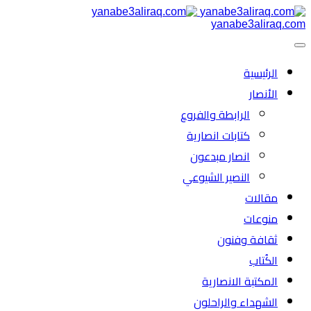
yanabe3aliraq.com
الرئیسية
الأنصار
الرابطة والفروع
كتابات انصارية
انصار مبدعون
النصیر الشیوعي
مقالات
منوعات
ثقافة وفنون
الكُتاب
المكتبة الانصارية
الشهداء والراحلون