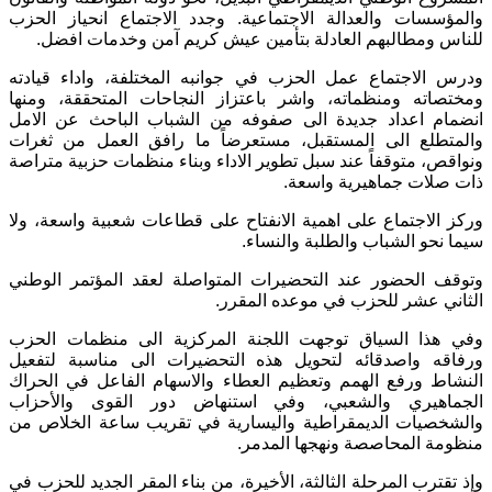
والمؤسسات والعدالة الاجتماعية. وجدد الاجتماع انحياز الحزب
للناس ومطالبهم العادلة بتأمين عيش كريم آمن وخدمات افضل.
ودرس الاجتماع عمل الحزب في جوانبه المختلفة، واداء قيادته
ومختصاته ومنظماته، واشر باعتزاز النجاحات المتحققة، ومنها
انضمام اعداد جديدة الى صفوفه من الشباب الباحث عن الامل
والمتطلع الى المستقبل، مستعرضاً ما رافق العمل من ثغرات
ونواقص، متوقفاً عند سبل تطوير الاداء وبناء منظمات حزبية متراصة
ذات صلات جماهيرية واسعة.
وركز الاجتماع على اهمية الانفتاح على قطاعات شعبية واسعة، ولا
سيما نحو الشباب والطلبة والنساء.
وتوقف الحضور عند التحضيرات المتواصلة لعقد المؤتمر الوطني
الثاني عشر للحزب في موعده المقرر.
وفي هذا السياق توجهت اللجنة المركزية الى منظمات الحزب
ورفاقه واصدقائه لتحويل هذه التحضيرات الى مناسبة لتفعيل
النشاط ورفع الهمم وتعظيم العطاء والاسهام الفاعل في الحراك
الجماهيري والشعبي، وفي استنهاض دور القوى والأحزاب
والشخصيات الديمقراطية واليسارية في تقريب ساعة الخلاص من
منظومة المحاصصة ونهجها المدمر.
وإذ تقترب المرحلة الثالثة، الأخيرة، من بناء المقر الجديد للحزب في