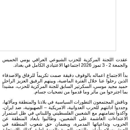
عقدت اللجنة المركزية للحزب الشيوعي العراقي يومي الخميس
والجمعة 2 - 3 تموز 2026 اجتماعها الاعتيادي الكامل في بغداد.
بدأ الاجتماع اعماله بالوقوف دقيقة صمت تكريماً للرفاق والاصدقاء
الذين رحلوا عنا خلال الفترة الماضية، وبينهم الرفيق العزيز الراحل
حميد مجيد موسى، السكرتير السابق للجنة المركزية للحزب، مشيداً
بما اجترحوا من مآثر وما قدموا من تضحيات جسام.
وناقش المجتمعون التطورات السياسية في بلادنا والمنطقة ومآلاتها،
وجددوا ادانتهم للحرب العدوانية، الامريكية – الصهيونية، ضد ايران،
واكدوا تضامنهم مع الشعبين الفلسطيني واللبناني في ظل استمرار
الاعتداءات الغاشمة على الشعبين، وطالبوا بابعاد المنطقة عن
الحروب وتداعياتها المدمرة، وبضمان حق شعوب المنطقة في
العيش بسلام وأمان، والتنعم بالحرية والديمقراطية، كذلك بالاستجابة