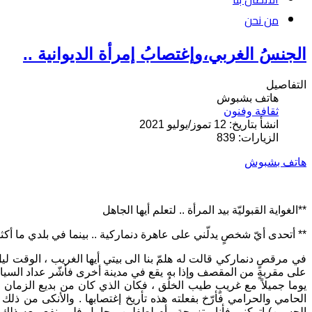
من نحن
الجنسُ الغربي،وإغتصابُ إمرأة الديوانية ..
التفاصيل
هاتف بشبوش
ثقافة وفنون
انشأ بتاريخ: 12 تموز/يوليو 2021
الزيارات: 839
هاتف بشبوش
**الغواية القبوليّة بيد المرأة .. لتعلم أيها الجاهل
** أتحدى أيّ شخصٍ يدلّني على عاهرة دنماركية .. بينما في بلدي ما أ
في مرقصٍ دنماركي قالت له هلمّ بنا الى بيتي أيها الغريب ، الوقت ليل
على مقربةٍ من المقصف وإذا به يقع في مدينة أخرى فأشّر عداد السيارة
يوما جميلاً مع غريبٍ طيب الخلُق ، فكان الذي كان من بديع الزمان
الحامي والحرامي فأرّخ بفعلته هذه تأريخ إغتصابها . والأنكى من ذل
الحسين) إتركني فأنا متزوجة وأم لطفلين وحامل فلم ينفع معه ذلك م