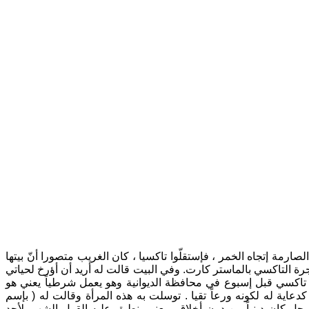
ارمة إتجاه الخمر ، فإستقلّوا تاكسيا ، كان الغريب متصورا أنّ بيتها
جرة التاكسي بالماستر كارت. وفي البيت قالت له أريد أن أؤرخ لحياتي
ق تاكسي قبل إسبوع في محافظة الديوانية وهو يعمل شرطياً يعني هو
عاية له لكونه ورعاً تقيا . توسلت به هذه المرأة وقالت له ( بإسم
ل كان دينياً من دون أخلاق . يعني ينطبق عليه القول الشهير لأحد