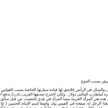
كثرهن بسبب الجوع
 والسكر في الرأس فلايحق لها قيادة سيارتها الخاصة بسبب القوانين الص
 لمايقارب المائتي دولار ، ولكي لاتحرج صديقها الغريب بادرتْ بدفع أ
 . هذه هي المرأة الغربية بينما المرأة في بلدي إغتصبت من قبل سائ
ك هذا الرجل له صفحة في الفيس بوك واضعا إسم الإمام الحسين ( ع) كد
ما إضطرّالى قتلها عندما قاومته دفاعاً عن شرفها وعرضها . هذا الرج