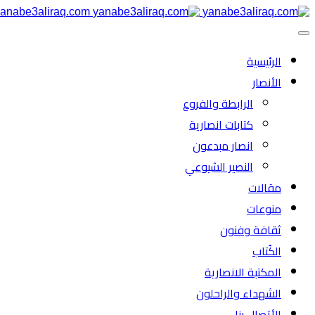
anabe3aliraq.com
الرئیسية
الأنصار
الرابطة والفروع
كتابات انصارية
انصار مبدعون
النصیر الشیوعي
مقالات
منوعات
ثقافة وفنون
الكُتاب
المكتبة الانصارية
الشهداء والراحلون
الأتصال بنا