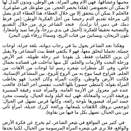
محبيها وعشاقها، فهي الأم وهي المرأة.. هي الوطن، وبدون البذل لها
لا يمكن أن تخضوضر: (هكذا يخضر الحجر، من ضلوعك في ضلوعي)،
فالحلم لا يمكن أن يتحقق إلا من خلال العطاء، هذا العطاء الذي يصل
إلى مرحلة تقديم الدم رخيصاً من أجل الفكرة/ الوطن: (من فرط
دمك في دمي أنا نزلت)، فنجد الشاعر يرى من خلال التقديم
والتضحية تحقيقاً للفكرة: (أحمل في يدي برزخاً، وأرضاً تميد وأشعاراً،
بلون الريحان، وبساتينَ من فتات الريح، وسماءً زرقاء بلون البحر).
وهكذا نجد الشاعر يجول بنا في رحاب ديوانه، بلغة جزلة، لوحات
جميلة، تحملنا لنحلق معها، فهو لا يكتفي فقط ببث المشاعر، ولا يقبل
أن يزين الكلمات فقط، بل يقودنا عبر رحلة طويلة، عبر الأرض
ورحلة البحث والأزمات والحلم، كل منها تداخلت في قصائده بجمال
خاص، وفي كل شطرات شِعره رسم لنا لوحات من الآهات، من
الحلم، فتراوح فيما يبوح به من الروح للروح، بين المشاعر الإنسانية،
فكانت الأرض والوطن، وكانت المرأة وكان الحب؛ فهو يخاطب
المرأة بقوله: (امتطي جسوراً بللها الحب، تنفسي آخر الماء)، فالحب
عنده غير معزول عن الأزمة العامة، والمرأة عنده رفيقة المسيرة
ورفيقة الدرب والمعاناة، فهي ابنة البلد وابنة الجبال، وليست مجرد
جسد امرأة، فيصورها بلوحة رائعة، وكأنها فرس تصهل في الجبال:
(توجعني بروقك اللاهثات بلمعانها، ورائحة كرزك جديلة، امرأةٍ تأتي
من بني الجبال، تصهل بكل ما فيها من نقاوة).
في كثير من المواقع في شِعر الشاعر، لم يخرج عن فكرة الأرض
والواقع، فلا نرى في شِعره المرأة المرسومة من الخيال، لكننا نجدها