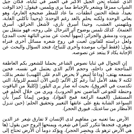
الذي عشناه نحن الجيل الأكبر في العمر في ثناياه، فكان جيل
الشباب ممزقاً ويشعر بالإحباط مما يرى ويلمس، فيقول: (خذ الوقت
بعيداً، شعلة الحنين انطفأت، ما عاد للمطر ضجيجه العارم)، وهو
يعاني الوحدة ولكنه يحلم بالغد رغم الوحدة: (وحيداً تأكلني الغابة،
ويلتهمني العشب، وحيداً أسرق ناري، لأشعل الحرائق، أسرق
العتمة)، كذلك نلمس بوضوح أثر الترحال على روحه، فهو متنقل بين
بيروت ودمشق والجزائر: (سهواً أبحث عن مدني التائهة تحت المدى)
ولعل دراسته للقانون لعبت في روح شعره مسائل أخرى فنراه
يقول: (فقط أبواب موصدة وأخرى للنباح)، فنجد السؤال والبحث عن
الإجابة يكاد لا يبتعد عن نصوصه.
إن التجوال في ثنايا نصوص الشاعر يحملنا للشعور بكم العاطفة
المتأججة في داخله، وحجم الألم الذي يعتمل في نفسه، فحين
نسمعه يهتف: (وداعاً لنبضٍ لا يحرض الدم على اللهيب) نشعر بذلك،
لكنه لا يفقد الأمل أبداً رغم كل الألم: (إنني الآن أبتسم للزوايا، التي
تكدست في العروق)، بحيث أنه صار يرى البلور: (إكليلاً من الياقوت
وحنطة للجوعى الماضين نحو الحروب)، ويرى من خلال الحلم في
المستقبل (الغيمة الراتعة قمح الفؤاد)، ويؤمن إيماناً كبيراً بأن
السواعد الشابة يقع على عاتقها التغيير وتحقيق الحلم: (حين تنـزل
الأمطار من ساعديك، فيورق الحجر).
الأرض بما تعنيه من مفاهيم لدى الإنسان لا تفارق شِعر عز الدين
جوهري، فنجدها تتكرر كثيراً في شِعره، ويمنحها الروح حين يقول: (ها
هي الأرض تزهو بك ويخضر الحجر)، ويؤكد دوماً أن الأرض تحتاج إلى