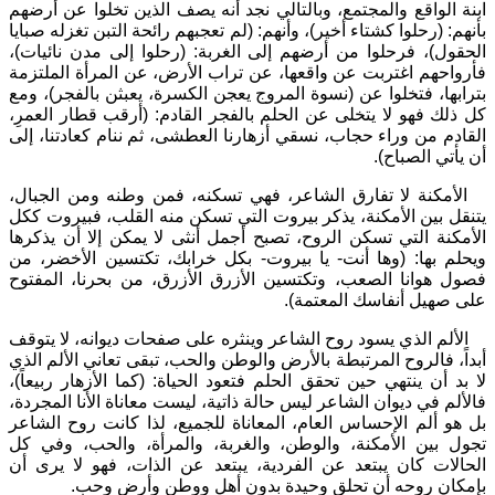
ابنة الواقع والمجتمع، وبالتالي نجد أنه يصف الذين تخلوا عن أرضهم
بأنهم: (رحلوا كشتاء أخير)، وأنهم: (لم تعجبهم رائحة التبن تغزله صبايا
الحقول)، فرحلوا من أرضهم إلى الغربة: (رحلوا إلى مدن نائيات)،
فأرواحهم اغتربت عن واقعها، عن تراب الأرض، عن المرأة الملتزمة
بترابها، فتخلوا عن (نسوة المروج يعجن الكسرة، يعبثن بالفجر)، ومع
كل ذلك فهو لا يتخلى عن الحلم بالفجر القادم: (أرقب قطار العمرِ،
القادم من وراء حجاب، نسقي أزهارنا العطشى، ثم ننام كعادتنا، إلى
أن يأتي الصباح).
الأمكنة لا تفارق الشاعر، فهي تسكنه، فمن وطنه ومن الجبال،
يتنقل بين الأمكنة، يذكر بيروت التي تسكن منه القلب، فبيروت ككل
الأمكنة التي تسكن الروح، تصبح أجمل أنثى لا يمكن إلا أن يذكرها
ويحلم بها: (وها أنت- يا بيروت- بكل خرابك، تكتسين الأخضر، من
فصول هوانا الصعب، وتكتسين الأزرق الأزرق، من بحرنا، المفتوح
على صهيل أنفاسك المعتمة).
الألم الذي يسود روح الشاعر وينثره على صفحات ديوانه، لا يتوقف
أبداً، فالروح المرتبطة بالأرض والوطن والحب، تبقى تعاني الألم الذي
لا بد أن ينتهي حين تحقق الحلم فتعود الحياة: (كما الأزهار ربيعاً)،
فالألم في ديوان الشاعر ليس حالة ذاتية، ليست معاناة الأنا المجردة،
بل هو ألم الإحساس العام، المعاناة للجميع، لذا كانت روح الشاعر
تجول بين الأمكنة، والوطن، والغربة، والمرأة، والحب، وفي كل
الحالات كان يبتعد عن الفردية، يبتعد عن الذات، فهو لا يرى أن
بإمكان روحه أن تحلق وحيدة بدون أهل ووطن وأرض وحب.