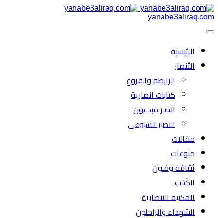
yanabe3aliraq.com
الرئیسية
الأنصار
الرابطة والفروع
كتابات انصارية
انصار مبدعون
النصیر الشیوعي
مقالات
منوعات
ثقافة وفنون
الكُتاب
المكتبة الانصارية
الشهداء والراحلون