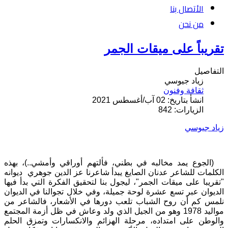
الأتصال بنا
من نحن
تقريباً على ميقات الجمر
التفاصيل
زياد جيوسي
ثقافة وفنون
انشأ بتاريخ: 02 آب/أغسطس 2021
الزيارات: 842
زياد جيوسي
(الجوع يمد مخالبه في بطني، فألتهم أوراقي وأمشي..)، بهذه
الكلمات للشاعر عدنان الصايغ يبدأ شاعرنا عز الدين جوهري ديوانه
"تقريبا على ميقات الجمر"، ليجول بنا لتحقيق الفكرة التي بدأ فيها
الديوان عبر تسع عشرة لوحة جميلة، وفي خلال تجوالنا في الديوان
نلمس كم أن روح الشباب تلعب دورها في الأشعار، فالشاعر من
مواليد 1978 وهو من الجيل الذي ولد وعاش في ظل أزمة المجتمع
والوطن على امتداده، مرحلة الهزائم والانكسارات وتمزق الحلم