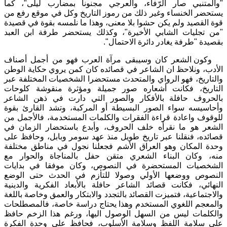
"
والمتنبي صار الرّفاء، والعرجي مجنونا بمضارب ليلى
"
، كما
يستحضر الخنساء وغير ذلك من رموز التاريخ وكل في موقع رفع من
قوة القصيد ولم يكن حشوا بلا معنى، وهذا ما نلمسه بقوة في قصيدة
"
من تجليات الشابي الأخيرة
"
، وكذلك يستحضر طرفة ابن العبد
بقصيدة
"
طرفة يغادر دائرة الاحتمال
"
.
وكون الشعر كان وسيبقى مرآة العرب فهو من أجمل أصناف
الأدب، ونلاحظ ان الشاعر في قصائده كان كمن يروي حكاية الوطن
والتاريخ، فهو الرواي والمتحدث مستحضرا الشخصيات المختلفة عبر
التاريخ، فكانت أشعاره صور جميلة ومؤثرة منقوشة كلوحات
بالحروف حافلة بالأفكار والصور التي دارت في ذهن الشاعر
وأحاسيسه سواء الصور البسيطة أو المركبة، وتشد القارئ بقوة
للوقوف واعادة قراءة الفقرات والكلمات المستخدمة، فالأجمل من
الشعر هو ما نقرأه خلف الحروف، وأبدع باستحضار الزمان في
قصائده، فنقلنا عبر تاريخ طويل منذ عهد سومر وبابل، وحافظ على
وحدة المكان وهو العراق الأشم فجعلنا نجول في مناطق مختلفة
منه، وكان البناء الشعري متقن حفل بالمناجاة والحوار مع
الشخصيات المستحضرة في النصوص، وكان موفقا في بدايات
النصوص ووضعها الأولي وصولا للتأزم في الحدث حتى الوضع
النهائي، فكانت قصائد الشاعر حافلة بالأبعاد الفكرية والدينية
والاجتماعية، فتميزت القصائد بالتجدد والابتكار والعمق وخاصة باللغة
والمعجم اللغوي المستخدم وهذا يحتاج دراسة خاصة، فالمصطلحات
والكلمات ليس من السهل الوصول اليها، ورغم هذا الزخم حافظ
على سلامة اللفظ وسلامة الأسلوب، فحافظ على وحدة الفكرة