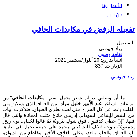
الأتصال بنا
من نحن
تفعيلة الرفض في مكابدات الحافي
التفاصيل
زياد جيوسي
ثقافة وفنون
انشأ بتاريخ: 20 أيلول/سبتمبر 2021
الزيارات: 837
زياد جيوسي
ما أن وصلني ديوان شعر يحمل اسم
"
مكابدات الحافي
"
من
ابداعات الشاعر
عبد الأمير خليل مراد
، من العراق الذي يسكن مني
القلب رغما عن كل الجراح حتى لفت نظري العنوان، فتذكرت أبيات
من الشعر للشاعر السوداني إدريس جمَّاع مثلت المعاناة والتي قال
فيها
:
"
إنّ حظّي كدقيقٍ.. فوقَ شوكٍ نثروهُ
/
ثمّ قالوا لحُفاةٍ
..
يومَ ريح ٍ
إجمعوهُ
"
، بلوحة غلاف للتشكيلي محمد علي جمعة تحمل في ثناياها
الم العراق والحلم بالغد، وعلى الغلاف الأخير مقاطع من الديوان،