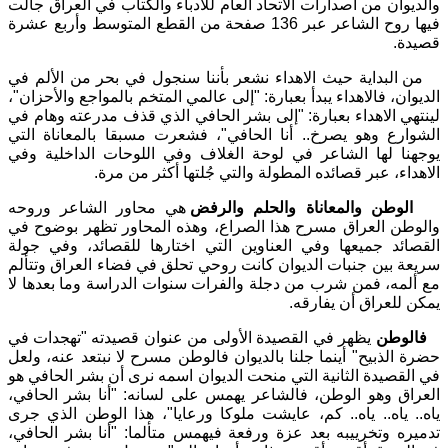
والديوان من اصدارات الاتحاد العام للأدباء والكتاب في العراق جالت
فيها روح الشاعر عبر
136
صفحة من القطع المتوسط وأربع عشرة
قصيدة.
من البداية حيث الاهداء نشعر بأننا سنجول في بحر من الألم في
الديوان، فالاهداء يبدأ بعبارة
:
"
إلى عالمي المتخم بالمواجع والأحزان
"
،
لينتهي الاهداء بعبارة
:
"
إلى بشر الحافي الذي قذف مدرعته وهام في
الشوارع وهو يصرخ.. أنا الحافي
"
، فشعرت مسبقا بالمعاناة التي
يوجهنا لها الشاعر في لوحة الغلاف وفي اللوحات الداخلية وفي
الاهداء، عبر قصائده المطولة والتي جُلتها أكثر من مرة.
الوطن والمعاناة والحلم والرفض
هي محاور الشاعر وروحه
والوطن العراق مسرح هذا الصراع، وهذه المحاور تظهر بوضوح في
القصائد جميعها وفي العناوين التي اختارها للقصائد، وفي جولة
سريعة بين جنبات الديوان كانت روحي تحلق في فضاء العراق وتتألم
مع ألمه، فمن شرب من دجلة والفرات سنوات الدراسة وما بعدها لا
يمكن للعراق أن يفارقه.
فالوطن
يظهر في القصيدة الأولى من عنوان قصيدته
"
تهجدات في
حضرة الذبيح
"
أينما جلنا بالديوان فالوطن مسرح لا نبتعد عنه، ولعل
في القصيدة الثانية التي منحت الديوان اسمه نرى أن بشر الحافي هو
العراق وهو الوطن، فالشاعر يهمس على لسانه
:
"
أنا بشر الحافي،
ياه.. ياه.. ياه.. كم، عايشت ملوكا ورعايا
"
، هذا الوطن الذي جرى
تدميره وتخرييبه بعد عزة ورفعة فيهمس متألما
:
"
أنا بشر الحافي،