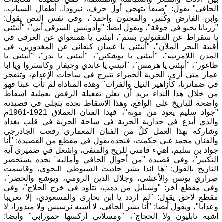
الحافي
"
يقول
:
"
ضيفا يتهجى أول حرف، نيرودا.. أطفال السياب..
وابن الفارض وكُثير، والمجنون وأحمد
"
، وفي نفس النص يقول
:
"
زريابا يحبو في جوقة
"
، ويقول ايضا
:
"
وأدونيس الشرقي أبي
"
،
"
أنبئني
يا سقراط عن المقتولين بسم
"
، أنبئني يا همنغواي عن الغرقى في
أقبية البحر الملآن
"
،
"
أنبئني يا غسان كنفاني عن المغدورين، في
المدن اللامرئية
"
،
"
أنبئني يا بوشكين
"
،
"
أنبئني يا بدر
"
،
"
أنبئني يا
طاغور
"
،
"
أنبئني يا هرمس
"
،
"
أنبئني يا غاندي وجيفارا وكاستروا ويا ابا
عمار متى أرى، الحرية الحمراء تتبرج في ساحات الإعدام، وتتفجر
في ضمائرنا، كأزاهير النيل والفرات
"
وهذه المناداة لم تأتِ عبثا فهو
من خلال هذا النداء يريد أن يعلن تفعيلة الرفض بعملية اسقاط
واضحة للتاريخ على الواقع، وهذا الاسقاط نجده يتجلى في قصيدته
"
جواد سليم يعود من موته
"
، فهذا الفنان العملاق
1921-1961
م
والذي أبدع في جدارية الحرية في ساحة الحرية في قلب بغداد
وشاركه بهذا العمل كلٌ من الفنان المعماري رفعت الجادرجي
والفنان محمد غني حكمت
، فنجده يقول في مقطع من القصيدة
:
"
أنا
جواد بن سليم، أهيء قامتي للريح والمنفى، واشعل في ضميري آية
التكبير
"
، وفي قصيدة
"
من أحوال الحافي وأماليه
"
نجده يستحضر
التاريخ بالقول
:
"
ها انذا بشر جاذبت السيوطي النحوي، وقاسمت
صِراري يونس والأعشى، وجلال الدين الرومي، ويوشع والخضر
"
،
وفي مقطع آخر
:
"
وسنابل من ذهب، تتأود في خرج الحلاج
"
، وفي
مقطع لاحق يقول
:
"
لم ازدد يا ابن بخارى والمسعودي، إلا تغريبا
وعذابا
"
، ويقول أيضا
:
"
أنا بشر الحافي، لا أشبه نرسيس ولا ميدوزا، لا
أشبه نابليون ولا الحجاج
"
،
"
ومسلاتي أركسها حمورابي
"
وأيضا
: