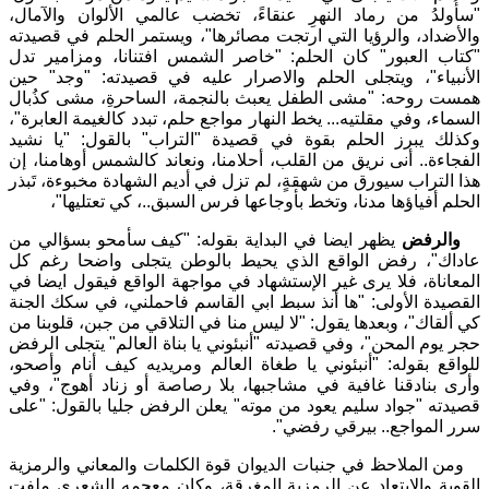
"
سأُولدُ من رماد النهرِ عنقاءً، تخضب عالمي الألوان والآمال،
والأضداد، والرؤيا التي ارتجت مصائرها
"
، ويستمر الحلم في قصيدته
"
كتاب العبور
"
كان الحلم
:
"
خاصر الشمس افتنانا، ومزامير تدل
الأنبياء
"
، ويتجلى الحلم والاصرار عليه في قصيدته
:
"
وجد
"
حين
همست روحه
:
"
مشى الطفل يعبث بالنجمة، الساحرةِ، مشى كذُبال
السماء، وفي مقلتيه... يخط النهار مواجع حلم، تبدد كالغيمة العابرة
"
،
وكذلك يبرز الحلم بقوة في قصيدة
"
التراب
"
بالقول
:
"
يا نشيد
الفجاءة.. أنى نريق من القلب، أحلامنا، ونعاند كالشمس أوهامنا، إن
هذا التراب سيورق من شهقةٍ، لم تزل في أديم الشهادة مخبوءة، تَبذر
الحلم أفياؤها مدنا، وتخط بأوجاعها فرس السبق..، كي تعتليها
"
،
والرفض
يظهر ايضا في البداية بقوله
:
"
كيف سأمحو بسؤالي من
عاداك
"
، رفض الواقع الذي يحيط بالوطن يتجلى واضحا رغم كل
المعاناة، فلا يرى غير الإستشهاد في مواجهة الواقع فيقول ايضا في
القصيدة الأولى
:
"
ها أنذ سبط ابي القاسم فاحملني، في سكك الجنة
كي ألقاك
"
، وبعدها يقول
:
"
لا ليس منا في التلاقي من جبن، قلوبنا من
حجر يوم المحن
"
، وفي قصيدته
"
أنبئوني يا بناة العالم
"
يتجلى الرفض
للواقع بقوله
:
"
أنبئوني يا طغاة العالم ومريديه كيف أنام وأصحو،
وأرى بنادقنا غافية في مشاجبها، بلا رصاصة أو زناد أهوج
"
، وفي
قصيدته
"
جواد سليم يعود من موته
"
يعلن الرفض جليا بالقول
:
"
على
سرر المواجع.. بيرقي رفضي
"
.
ومن الملاحظ في جنبات الديوان قوة الكلمات والمعاني والرمزية
القوية والابتعاد عن الرمزية المغرقة، وكان معجمه الشعري ملفت