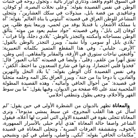
في السوق أقوم وأقعد، ودثاري أوزار بالية
"
، وتجول روحه في جنبات
الوطن في نفس القصيدة بقوله
:
"
وعلى نخلات البصرة، أو كوفان،
وعناقيدي من فضة بابل، مبذولات في سكك العشارين
"
، وتتجلى
المشاعر للوطن العراق في قصيدته
"
أنبئوني يا بناة العالم
"
بقوله
:
"
آه
يا مملكة الأشعار، يا قنديلا يوقد من لحمي، وربيعا يتبع ظلي، من
كوفان إلى بابل
"
، وفي قصيدته
"
جواد سليم يعود من موته
"
يتألق
الوطن بمساحاته وأمكنته والتجذر بالوطن
:
"
بلادي دجلةٌ، وأنا فرات
"
،
"
بلادي بابل أو سومر، وأنا نشيد
"
، ويبرز التجذر بالوطن بالقول
:
"
الأرض.. جلبابي
"
، وفي هذا المقطع المتميز بكلماته التعبيرية
:
"
وأقنعتي نياحات ستورق في الأزقة، والمقابر والمقاهي.. إنني وطن،
تفتق أنهرا من علقم.. دِفلى
"
، وأيضا في قصيدته
"
كتاب العبور
"
قال
:
"
فخذوا قلبي اختصارا، ودعوا في شارع السعدون ما اختط، الكفن
"
،
وفي نفس القصيدة كان الوطن بقوله
:
"
يا بلاد النخل والنهرين
والفادين، يا دوحا بدا من جنة
"
، ويبرز العراق بكل المه وحلمه متجليا
في قصيدة
:
"
من أحوال الحافي وأماليه
"
، وهذه القصيدة المطولة
الملحمية تمتد على
46
صفحة من الديوان، وفيها يقول
:
"
ما بين سوط
القهر والأحلام، وجعي يطول وتنطفي أحلامي
"
والمعاناة
تظهر بالديوان من الشطرة الأولى في حين يقول
:
"
لم
اسأل عن هذا القلب المجروح، عن سبط يمشي مذبوحا
"
، ونرى
المعاناة تتجلى بقوة في القصيدة الاولى التي أشرت لها أعلاه، فيقول
الشاعر واصفا حالة المعاناة
"
هذي أيام حبلى بالأسرار الممهورة،
بالخوف، وشقشقة الغرفات السرية
"
، وتتجلى المعاناة في قصيدة
"
مكابدات الحافي
"
بقوله
:
"
أبكي.. وأصلي، وأصلي في كبدٍ، ونشيجي