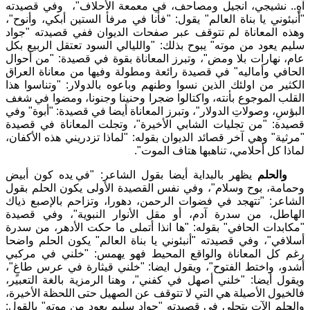
آهٍ.. نشيجي، انجيل ومصاحف، في معمعة الأحلاف
"
،
وفي قصيدته
"
أنبئوني يا بناة العالم
"
يقول
:
"
فأنا في مرفأ الستين أبكي، وأنوح
"
،
وهذه المعاناة لم تتوقف عبر صفحات الديوان ففي قصيدته
"
جواد
سليم يعود من موته
"
يبوح بذلك
:
"
والليالي السود تعتقل الربيع بكل
عام، نهارات بلا ومض
"
، وتبرز المعاناة بقوة في قصيدة
:
"
من أحوال
الحافي وأماليه
"
في قصيدة رائعة ومطولة وفيها من معاناة العراق
الكثير من اولئك الذين نسوا وطنهم وباعوه بالدولار
:
"
وتناسوا هذا
القلب الموجوع بأنته، واكتالوا ضجرا وحنينا وجنونا، ومضوا في شغف
البؤسِ، وصولاتِ الدولار
"
، وتبرز المعاناة أيضا في قصيدة
:
"
أبوة
"
وفي
قصيدة
:
"
من تجليات الشابي الأخيرة
"
، وتجلت المعاناة في قصيدة
"
مرثية
"
وهي آخر قصائد الديوان بقوله
:
"
لماذا تزدريني هذه الأكفان،
لماذا كل أحلامي، تناهبها هتاف الموت
"
.
والحلم
يظهر بالبداية أيضا بقول الشاعر
:
"
في يده كون أبيض
وحمامة، بوح وسلام
"
، وفي نفس القصيدة الأولى يكون الحلم بقول
الشاعر
:
"
تتهجد في فضوات الرحمن، دهورا، وتزاحم بالإصبع ذياك
الهاطل، من سدرة آدم، أو مقل الأنوار النبوية
"
، وفي قصيدة
"
مكابدات الحافي
"
بقوله
:
"
ها انذا أتملى ما حكت الأدهر، من سدرة
أسلافي
"
، وفي قصيدته
"
أنبئوني يا بناة العالم
"
يكون الحلم واضحا
رغم كل المعاناة والواقع المحيط فهو يهمس
:
"
خلني في مركبي
أشدو، واختط الفتوح
"
، ويقول ايضا
:
"
خلني قيثارة في عرس طاغٍ
"
،
ويقول أيضا
:
"
خلني أصهل في كفني
"
، وهنا الرمزية بالغة التعبير،
فالخيول الأصيلة هي التي لا تتوقف عن الصهيل حتى اللحظة الأخيرة،
والحلم الآت يتجلى في قصيدته
"
جواد سليم يعود من موته
"
بالقول
: