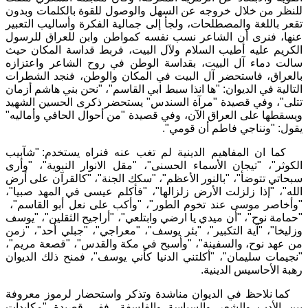
للنظر من خلال خروجه عن السهل والوصول للقوة بالكلمات وبدون
تقعر باللغة والمصطلحات، ولجأ إلى جمالية الفكرة وأساليب التعبير
عنها، فنرى أن الشاعر نسب نفسه كمواطن وابن للعراق للرسول
الكريم عليه أطيب السلام ولآل البيت، فربط قداسة المكان حيث
سالت دماء آل البيت، بقداسة الوطن في روح الشاعر واعتزازه
بالعراق، فاستحضر آل البيت في المكان والوطن، فنجد الشطرات
التالية في الديوان
:
"
ها انذا سبط ابي القاسم
"
،
"
نحن بني هاشم أزمان
تتلى
"
، وفي قصيدة
"
مرآة السندس
"
يستحضر ذكرى الحسين الشهيد
ويسقطها على العراق الآن، وفي قصيدة
"
من أحوال الحافي وأماليه
"
يقول
:
"
ونناجي فاطم أن قومي
"
.
كما ان المفاهيم الدينية لم تغب عنه فنراه يستخدم
:
"
شآبيب
الكوثر
"
،
"
تيجان الأسماء الحسنى
"
،
"
مقل الانوار النبوية
"
،
"
وأرى
سبحاتي تتوضأ
"
،
"
بالنور الأعظم
"
،
"
سكك الجنة
"
،
"
كالقرآن على أرض
الله
"
،
"
إذا زلزلت الأرض زلزالها
"
،
"
فأكلم عيسى في المهد صبيا
"
،
"
وأخاصر موسى عند تخوم الطور
"
،
"
وأكب على نعل أبو القاسم
"
،
"
حمامة نوح
"
،
"
أن ميدي يا ارضي وابتلعي
"
،
"
أراجيح الثقلين
"
،
"
يوسف
وزليخا
"
،
"
آية التكبير
"
،
"
بئر يوسف
"
،
"
معراجي
"
،
"
جبلي أحد
"
،
"
زمن
من عهد نوح، والسفينة
"
،
"
وأسبح في مكة والقدس
"
،
"
قصعة مريم
"
،
"
نجيمات سليمان
"
،
"
أكلتني الدنيا كأني يوسف
"
، فمنح ذلك الديوان
رهبة الأحاسيس الدينية.
كما نلاحظ في الديوان مناشدة وتذكر واستحضار لرموز معروفة
بين الأدب والشعر والسياسة والفلسفة، ففي قصيدة
"
مكابدات