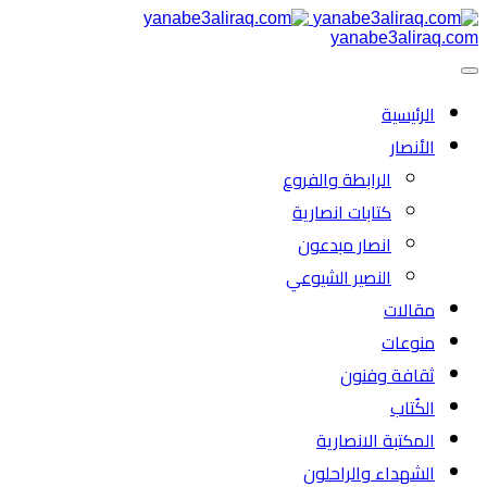
yanabe3aliraq.com
الرئیسية
الأنصار
الرابطة والفروع
كتابات انصارية
انصار مبدعون
النصیر الشیوعي
مقالات
منوعات
ثقافة وفنون
الكُتاب
المكتبة الانصارية
الشهداء والراحلون