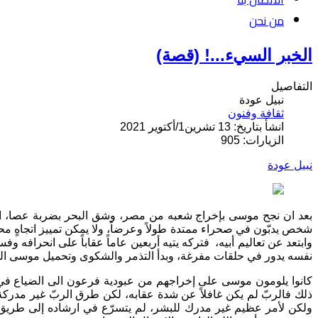
من نحن
الخبر السيء...! (قصة)
التفاصيل
نبيل عودة
ثقافة وفنون
انشأ بتاريخ: 13 تشرين1/أكتوير 2021
الزيارات: 905
نبيل عودة
بعد ان نجح موسى بإخراج شعبه من مصر، وشق البحر بضربة عصا، انطلق يدبُّ في الصحراء ساحب
شخص يدبّون في صحراء ممتدة طولاً وعرضاً، ولا يمكن تمييز اتجاهٍ محد
وابتعد عن تعاليم أبيه،
فتركه يتيه أربعين عاماً عقاباً على انحرافه
نفسه يدور في حلقات مفرغة، وبدأ التذمر والشكوى وتحميل موسى الم
كانوا يلومون موسى على إخراجهم من عبودية فرعون الى الضياع في رما
ذلك فالربّ لم يكن غافلاً عن شدة عقابه، لكن طرق الربّ غير مدركة
ولكن لأمر عظيم غير مدرك للبشر، لم يتسرّع في ارشاده إلى طريق ا