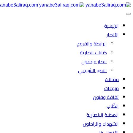
anabe3aliraq.com
الرئیسية
الأنصار
الرابطة والفروع
كتابات انصارية
انصار مبدعون
النصیر الشیوعي
مقالات
منوعات
ثقافة وفنون
الكُتاب
المكتبة الانصارية
الشهداء والراحلون
الأتصال بنا