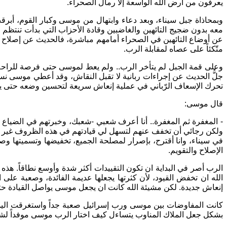
يعرفون من أرض الله الواسعة إلا رمال الصحراء.
وبمحاذاة جبل سيناء، وبعد دعاء وابتهال من موسى وكبار القوم، أب
معه بدون ضجيج التائهين والغاضبين وقادة الأحزاب التي بدأت تنتظم 
عن أوضاع التائهين في الصحراء أمامهم مباشرة، فالحديث عن إصلاح حال
متّكئاً على عصاه لمقابلة الرب.
وعلى قمة الجبل لم يتأخر الرب.. ولم يعط لموسى حتى فرصة للراحة وا
جلُّ الحديث عن إجراءات ربانية لا تقبل النقاش، وقد أعطي موسى نسخة
تحرك الإسعاف الرّباني في عملية إنعاش سريعة لتحسين وضعه حتى ي
قال موسى:
- المغفرة ثم المغفرة.. أنا أعرف شعبي -شعبك، وخبرتهم في الضياع الذ
ولكن رجائي أن تخفف عنهم لتسهل لي قيادتهم في هذه الظروف غير ال
في سيناء، وانا أقترح، بإصرار لمصلحة الجميع، تخفيضها وتسميتها وص
الإصلاح والتقويم.
الرب أصر في البداية ان تكون التقييدات أكثر شدة وأوسع نطاقاً. هذ
الله ان تخفض القيود، لأن كثرتها يجعلها عديمة الفائدة، وصعبة على
إنعاش جديدة. لكن مشيئة الله كانت ان يجعل موسى يواصل القيادة حت
كانت المفاوضات بين موسى ورب إسرائيل صعبة جداً واستغرقت اليو
بشكل جعل الملاك المناوب يتساءل كيف اختار الرب موسى موفداً لشع