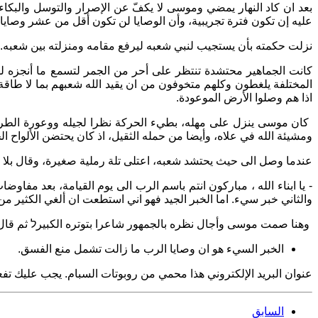
بعد ان كاد النهار يمضي وموسى لا يكفّ عن الإصرار والتوسل والب
عليه إن تكون فترة تجريبية، وأن الوصايا لن تكون أقل من عشر وصايا 
نزلت حكمته بأن يستجيب لنبي شعبه ليرفع مقامه ومنزلته بين شعبه. 
كانت الجماهير محتشدة تنتظر على أحر من الجمر لتسمع ما أنجزه له
المختلفة يلغطون وكلهم متخوفون من ان يقيد الله شعبهم بما لا طاقة
اذا هم وصلوا الأرض الموعودة.
كان موسى ينزل على مهله، بطيء الحركة نظرا لجيله ووعورة الطريق 
ومشيئة الله في علاه، وأيضا من حمله الثقيل، اذ كان يحتضن الألواح ال
عندما وصل الى حيث يحتشد شعبه، اعتلى تلة رملية صغيرة، وقال بلا
- يا ابناء الله ، مباركون انتم باسم الرب الى يوم القيامة، بعد مف
والثاني خبر سيء. اما الخبر الجيد فهو اني استطعت ان ألغي الكثير م
وهنا صمت موسى وأجال نظره بالجمهور شاعرا بتوتره الكبيرל ثم قال
الخبر السيء هو ان وصايا الرب ما زالت تشمل منع الفسق.
عنوان البريد الإلكتروني هذا محمي من روبوتات السبام. يجب عليك تف
السابق