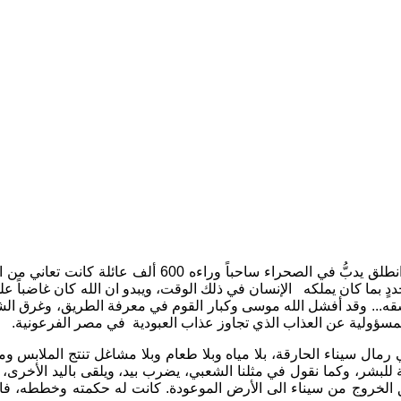
اً وراءه 600 ألف عائلة كانت تعاني من العبودية
دٍ بما كان يملكه
الإنسان في ذلك الوقت، ويبدو ان الله كان غاضباً ع
 وفسقه... وقد أفشل الله موسى وكبار القوم في معرفة الطريق، وغرق 
سؤولية عن العذاب الذي تجاوز عذاب العبودية
في مصر الفرعونية.
ل سيناء الحارقة، بلا مياه وبلا طعام وبلا مشاغل تنتج الملابس ومزا
 للبشر، وكما نقول في مثلنا الشعبي، يضرب بيد، ويلقى باليد الأخرى،
لخروج من سيناء الى الأرض الموعودة. كانت له حكمته وخططه، فاستمر 