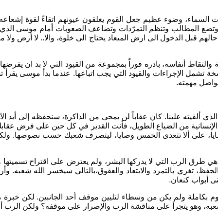
رقت السماء، وضوء عظيم جعل القوم يغلقون عيونهم اتقاءً لقوة إشعا
وتضع المطالب وتنظم التمرّدات وتضاعف الصعوبات أمام موسى الذي أُوك
هم قبل الدخول الى ارض الميعاد يحتاج الى خلوة، والا.. لا أرض ولا 
لتقاط أنفاسه، بادره فوراً بمجموعة من القيود التي لا بد ان يفرضها
 تشمل الإجراءات والقيود التي يجب اتباعها. عندما بدأ موسى يقرأ تف
واصل مهمته.
ي ألقيته علينا. كان عقاباً لن يمحى من الذاكرة، سنحفظه إلى أبد الآ
إنسانية من الضياع الطويل، فأنت القدير في كل حين على فرض عقابك
ايا، على ألا تتعدى الخمس وصايا، ليتصرف شعبك حسب نصوصها. ولكن لا
ه هي طرق الرب التي لا يدركها البشر، ولم يعترض على اقتراح تسميتها
 الحفظ، تغري بالتمرد والابتعاد والعقوق،بالتالي سيخسر الله شعبه. و
ى أبواب كنعان.
م بكاملة ولم يكن من وسطاء لتليين موقف أحد الجانبين. لكن خبرة 
به، وهو يتجرأ على مناقشة الرب والإصرار على موقفه؟ ولكن الرب أ