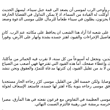
عه، وأوحى الرب لموسى أن يصعد الى قمة جبل سيناء، ليسهل الحديث
لت له القيادة من السماء، اذ لا يمكن التداول في القضايا الحارقة
ما يحزنون، يظلون في سيناء طعاماً للرمال. فلبّى موسى الدعوة وصعد
 على شعبه اذا أراد هذا الشعب ان يحافظ على مكانته عند الرب. كان
اصيل الإجراءات والقيود، اهتز جسده بشدة وانهار على الأرض، وفوراً
بدين، ونجعل له أسبوعاً من كل سنة، لا نقرب فيه الخمائر من مأكلنا،
 وإعطاء صفحك، أما هذه القيود التي تقترحها فهي أصعب من الضياع
 بد من تقليل القيود، إن كثرتها مدعاة للتمرّد والعقوق ونحن ننشد
 وصايا. ولكن خمسة أقل من القليل. موسى كرّر رجاءه الحار مستجديا
أرفق موسى رجاءه بنوبة بكاء اهتز لها جسده، فاستعد الإسعاف لجولة
موسى العظيمة في التفاوض مع فرعون نفعته في هذا المأزق، مصرا
خرسه برمشة عين رهيبة فالتزم الصمت النهائي.