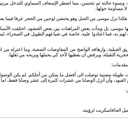
كاء، وتسوء حالته ثم تتحسن، مما اضطر الإسعاف السماوي للتدخل مرت
لا مساومة حولها.
هكذا نزل موسى من الجبل وهو يحتضن لوحين من الحجر عرفا فيما بعد 
ا موسى. بل وبدأت بعض المراهنات بين بعض الحشود. اختلفت الأسباط 
 لهم به، فما اعتادوا عليه، خاصة في ضياعهم الطويل في الصحراء، لي
الجبلية، وارهاقه الواضح من المفاوضات الصعبة، وما اعتراه من انه
حجرية الثقيلة، ويرفض ان يعطيها لأحد كي يحملها ويريحه من ثقلها.
 مقدمات:
اوضات طويلة مضنية توصلت الى أفضل ما يمكن من أجلكم. لم يكن الوصول 
ن القيود، وأن أنزل الوصايا من عشرات كثيرة إلى عشر وصايا فقط، اما ا
:
عيل الجافاسكربت لرؤيته.