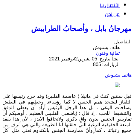
الأتصال بنا
من نحن
مهرجانُ بابل ، وأصحابُ الطرابيش
التفاصيل
هاتف بشبوش
ثقافة وفنون
انشأ بتاريخ: 05 تشرين2/نوفمبر 2021
الزيارات: 805
هاتف بشبوش
قبل سنتين كنتُ في مانيلا ( عاصمة الفلبين) وقد خرج رئيسها على
التلفاز ليشحذ همم الجنس لا كما رؤساءنا وخطبهم في البطش
وساحات الوغى ، بل هذا الرجل الرئيس أراد أن يعطي الدفق
والتنشيط للحب . إذ قال : (ياشعبي الفلبيني العظيم ، أوصيكم أن
تمارسوا الجنس بدونِ واقٍ ذكري ولاتخافوا الأيدز ، لأن هذا يفقد
المتعة الحقيقية للرغبة التي خلقتها لنا الطبيعة والتي هي أترف من
جميع رغباتنا . كما وأنّ ممارسة الجنس بالكندوم تعني مثل أكل