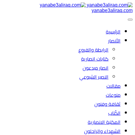
yanabe3aliraq.com
الرئیسية
الأنصار
الرابطة والفروع
كتابات انصارية
انصار مبدعون
النصیر الشیوعي
مقالات
منوعات
ثقافة وفنون
الكُتاب
المكتبة الانصارية
الشهداء والراحلون