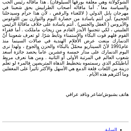
الشوكولاتة وهي مغلّفة بورقها السيلوفان) . هذا ماقاله رئيس الحب
والسياسة معا ً. أما ماقاله أصحاب الطرابيش بحق شعبنا في
مهرجان بابل الدولي ( لاللغناء والرقص ، لأن هذا حرام وسيدخلنا
الجحيم) .أين أنتم ياسادة من حضارة اليوم والتوازن بين اللوغوس
والأيروس ( العقل والجنس) . أنتم ياسادة على خلاف ماقالهُ الرئيس
الفلبيني ، لكي تتجنبوا الأيدز القادم من زيجاتِ ماملكت . أما فقراء
القوم فلهم قوت البكاء والإستمناء وتأبط شرّا. لو تعرف شعوبنا أنّ
الدنمارك منعت عرض الأفلام الهندية في صالات السينما منذ
عام1991 لأنّ السيناريو محمّلٌ بالبكاء والحزن والجوع ، ولهذا نرى
اليوم الدنمارك على مدار خمسة وعشرين عاماً يحصد جائزة أسعد
شعوب العالم في المرتبة الأولى أو الثانية . ومن هنا نعرف مربط
أباطيلكم الذي رسمتموه بتخطيط الدهاة المتربصين فالمرء لو تعلّم
دزينة من اللغات فلغة الدمع هي الأسهل والأكثر تأثيراً على المغفلين
وما أكثرهم هذه الأيام .
هاتف بشبوش/شاعر وناقد عراقي
السابق