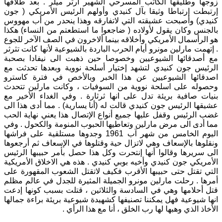
زوجها وطليقها الكاتب المسرحي الشهير آرثر ميلر . بعد طلاقها
إرتبطت إرتباطا وثيقا بآل كنيدي وأولهم الرئيس الأمريكي ( جون
كنيدي) وأصبحت عشيقته التي لاتفارقه وهذا ينحدر من أب مهووس
بالجنس وكان يقول لأولاده ( ضاجعوا ما استطعتم من النساء) هكذا
هو الرأسمال الأمريكي وأخلاقه بينما ألاخرون في الصف الآخر للجوع
. إتهمت مارلين مونرو أيام الحرب الباردة بالشيوعية لأنها كانت تثرثر
مع أصدقائها الشيوعيين وخصوصا حين ذهبت الى نيفادا بصحبة
الرئيس جون كنيدي لتشهد إختيار أسلحة نووية وبعدها تحدثت مع
اصدقائها الشيوعيين عن هذا الخبر وبالأخص في فترة كاسترو
وحصوله على اسلحة نووية من السوفيات ، وكانت مارلين تتحدث
بنيات صافية بريئة تدل على انها ثرثارة . وفي الغداء الأخير مع
عشيقها الرئيس جون كنيدي قالت له (أنا يسارية) . مما أدى هذا الى
غضب الرئيس وقفل عليها جميع أنواع الإتصال هذا يعني نهاية الحب
مما أدى الى مرض مارلين وتعاطيها الحبوب المنومة والكحول . وفي
اليوم الخامس من شهر آب 1961 وجدوها مستلقية على فراشها
ونقلوها بالإسعاف وهي لاتزال حية وقتلوها في الإسعاف ثم أرجعوها
الى سريرها وقالوا أنها إنتحرت وكل هذا حصل بأمر حبيبها الرئيس
الأمريكي جون كنيدي وأخيه بوبي كنيدي . هذه هي الاخلاق الأمريكية
التي تقتل حتى حبيبها الأقرب فكيف لاتقتل الشعوب المقهورة على
أمرها . رحلت مارلين مونرو الجميلة المثيرة للجدل في عالم مظلم
قتل أحلامها وهي في السادسة والثلاثين ، قتلت بسبب كونها إدعت
انها شيوعية فهل يمكننا تصنيفها كشهيدة شيوعية بريئة براءة جمالها
الأخاذ الذي وهبها لها رب الخلق ، أنا مع هذا الرأي .