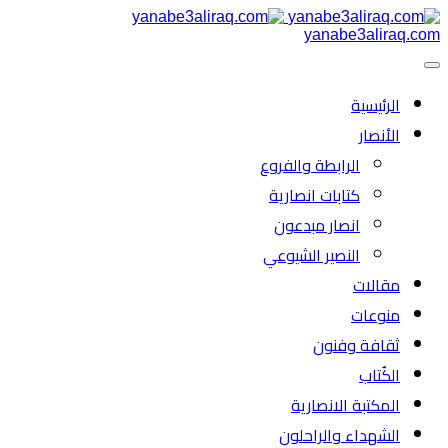
yanabe3aliraq.com
الرئیسية
الأنصار
الرابطة والفروع
كتابات انصارية
انصار مبدعون
النصیر الشیوعي
مقالات
منوعات
ثقافة وفنون
الكُتاب
المكتبة الانصارية
الشهداء والراحلون