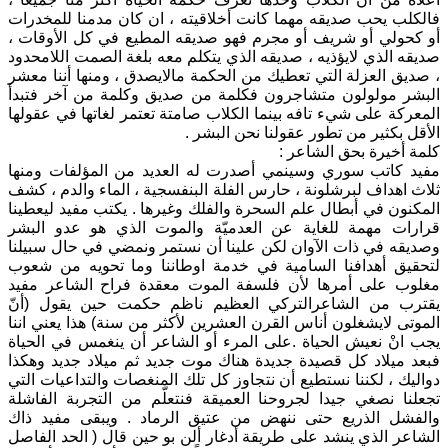
فالكلب يحب صديقه مهما كانت أخلاقيته ، ان كان مدمنا للمخدرات
أو كحولي أو شريف أو مجرم فهو صديقه المطيع في كل الأوقات ،
صديقه الذي لايؤذيه ، صديقه الذي يتكلم معه بلغة الصمت اللامحدود
، صديق العزلة التي تعطيك من الحكمة مالايصدق ، ومنها أننا معشر
البشر مولولون متشاجرون فكلمة من صديق وكلمة من آخر فتبدأ
المعركة على شيء تافه بينما الكلاب صامتة تعتمر لغاتها في عقولها
الأقل بكثير من تطور عقولنا نحن البشر .
كلمة أخيرة بحق الشاعر :
مفيد كاتب سوري وسينمي أصدرت له العديد من المؤلفات ومنها
ثلاث اهداف لبرشلونة ، حارس الفلة البنفسجية ، الماء والدم ، كشف
المكنون في أبطال علم السحرة والفلك وغيرها . يكتب مفيد ليعطينا
قرارات مهمة للغاية عن العدميّة والموت الذي هو عدو البشر
وصديقه في ذات الآوان لكن علينا أن نستمر ونمضي في حال سبيلنا
لتحقيق أهدافنا السامية في خدمة اوطاننا وما تحويه من شعوب
مغلوب على أمرها لأن فلسفة الموت معقدة فراح الشاعر مفيد
يقترب من الشاعرالتركي العظيم ناظم حكمت حين يقول (أنّ
الموتى لايشغلون أناس القرن العشرين لأكثر من سنة) هذا يعني اننا
يجب انْ نعيش الحياة .على المرء أو الشاعر أن ينغمس في الحياة
فبعد ميلاد كل قصيدة جديدة هناك موت جديد ثم ميلاد جديد وهكذا
دواليك ، لكننا نستطيع أن نتجاوز كل تلك المنغصات والتداعيات التي
تجعلنا نصغي جيدا لجروحنا العميقة فنتعلّم من التجربة الفاشلة
والفشل الذريع حتى ننهض من عتيق الرماد . ويبقى مفيد ذاك
الشاعر الذي ينشد على طريقة أدغار ألن بو حين قال ( الحد الفاصل