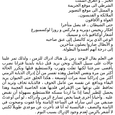
الخبز .. و العرق المثلث
الشرطي الى موقع الجريمة
و الممثل الى موقع التصوير
الملائكة و القديسون..
الغواة و الآفاقون
حتى الشيطان .. قد يصل متأخرا
أفكار ريجيس دوبريه و ماركس و روزا لوكسمبورغ
أشعار أوكتافيو باث و سيميك
الوعي الذي يرتد كالنصل إلى عنق صاحبه
و اﻷبطال صاروا يصلون متأخرين
إلى درجة أنهم أفسدوا البطولة.
في العلم يقال لايوجد زمن بل هناك ادراك للزمن ، ولذلك تمر علينا
حالات على سبيل المثال ونحن نريد قتل ذبابة بأيدينا فترانا نضرب
بأقصى سرعتنا لكنها تفلت وتهرب ولانستطيع قتلها ونكرر الحالة
أكثر من مرة ونفس الحاصل وهذه تفسر من أنّ إدراك الذبابة الزمني
أكثر من إدراكنا ستة مرات أوسبعة ، هكذا الخلق حتى الحيوان يريد
البقاء ويدافع عن نفسه من عامل الخوف ، فالذبابة تخاف وتريد أن
تحافظ على نوعها من الإنقراض فلديها هذه الخاصية العجيبة وهذا
يحصل للطير أيضا إذا ما اردنا مسكه فلانستطيع بسهولة أن نقبض
عليه . وأحيانا أخرى فيما يخص تسارع الزمن وأدراكه ، لو أني أوعدتُ
صديقي من أنني سأراه في الساعة الثامنة وأنا غفوت وصحوت في
الثامنة والنصف ، فبالنسبة له أنا قد تأخرت عن موعدي طويلاً لكنني
لا أشعر بالزمن لعدم وجود الإدراك بسبب النوم .