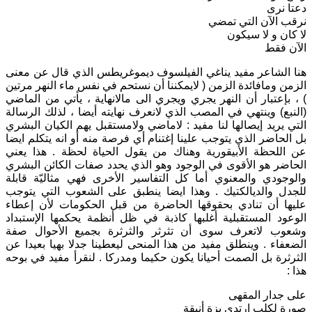
دعتا نرى
نرقب الآن التي تمضي
لا كان و لا سيكون
اﻵن فقط
هنا الشاعر مفيد يناغي الفيلسوف ديموغريطس الذي قال عن معنى
الزمن ومافائدة الزمن ( لايمكننا أن نستحم في نفس ماء النهر مرتين
) ، بإعتبار أن النهر يجري ويجري الى مالانهاية ، يأتي من الماضي
(النبع) وينتهي في المصب الذي لانعرف نهايته أيضا ، لذلك الرسالة
التي يريد إيصالها لنا مفيد : لاماضي ولامستقبل يهم الكيان البشري
بل الحاضر الذي يتوجب علينا إغتنام أي فرصة منه أو انه يتكلم ايضا
عن اللحظة الأبيقورية وهناك من يقول الحياة لحظة . هذا يعني
الحاضر هو الأقوى في الوجود وهو الذي يحدد صفات الكائن البشري
والوجودي والمعنوي أما كل التفاسير الأخرى فهي مثاليّة قابلة
للجدل والديالكتيك . وهذا ايضا ينطبق على الشعوب التي يتوجب
عليها أن تنادي بحقوقها الحاضرة من قبل الحكومات لأن إعطاء
الوعود المستقبلية أغلبها كاذبة في ظل أنظمة يحكمها الإستبداد
وشعوب لاتعرف سوى أن تثرثر والثرثرة بجميع الأحوال صفة
الضعفاء . وينطلق مفيد من هذا المنحى ليعطينا جدلا بهيا بعيدا عن
الثرثرة بل الصمت أحيانا يكون حكيما ومدركا . لنقرأ مفيد في بوحه
هذا :
على جدار المقهى
صورة لكلب ارتدى بزة أنيقة