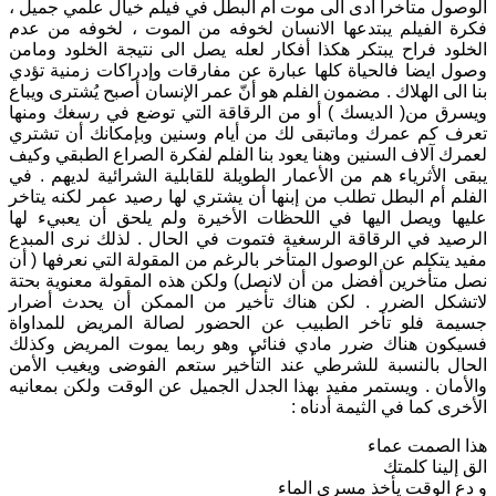
الوصول متأخرا أدى الى موت أم البطل في فيلم خيال علمي جميل ،
فكرة الفيلم يبتدعها الانسان لخوفه من الموت ، لخوفه من عدم
الخلود فراح يبتكر هكذا أفكار لعله يصل الى نتيجة الخلود ومامن
وصول ايضا فالحياة كلها عبارة عن مفارقات وإدراكات زمنية تؤدي
بنا الى الهلاك . مضمون الفلم هو أنّ عمر الإنسان أصبح يُشترى ويباع
ويسرق من( الديسك ) أو من الرقاقة التي توضع في رسغك ومنها
تعرف كم عمرك وماتبقى لك من أيام وسنين وبإمكانك أن تشتري
لعمرك آلاف السنين وهنا يعود بنا الفلم لفكرة الصراع الطبقي وكيف
يبقى الأثرياء هم من الأعمار الطويلة للقابلية الشرائية لديهم . في
الفلم أم البطل تطلب من إبنها أن يشتري لها رصيد عمر لكنه يتاخر
عليها ويصل اليها في اللحظات الأخيرة ولم يلحق أن يعبيء لها
الرصيد في الرقاقة الرسغية فتموت في الحال . لذلك نرى المبدع
مفيد يتكلم عن الوصول المتأخر بالرغم من المقولة التي نعرفها ( أن
نصل متأخرين أفضل من أن لانصل) ولكن هذه المقولة معنوية بحتة
لاتشكل الضرر . لكن هناك تأخير من الممكن أن يحدث أضرار
جسيمة فلو تأخر الطبيب عن الحضور لصالة المريض للمداواة
فسيكون هناك ضرر مادي فنائي وهو ربما يموت المريض وكذلك
الحال بالنسبة للشرطي عند التأخير ستعم الفوضى ويغيب الأمن
والأمان . ويستمر مفيد بهذا الجدل الجميل عن الوقت ولكن بمعانيه
الأخرى كما في الثيمة أدناه :
هذا الصمت عماء
الق إلينا كلمتك
و دع الوقت يأخذ مسرى الماء