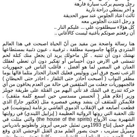
رجل وسيم يركب سيارة فارهة
و آخر يمتطي دراحة نارية
ثالث اعتاد الجلوس عند سور الحديقة
و رجل اعتدت الجلوس معه
كل هؤلاء سيطلقوت علي ... عليكم النار ..
أن رفعتم صوتكم بأغنية ليست كاﻷغاني ..
هنا رسالة واضحة من مفيد من أنّ الحياة اصبحت في هذا العالم
المتردي وكإنها جاسوسية مطلقة ، ترقبية ، عيون ذئبية بمستطاعها
نهشك دون أن تنتبه . كل ماحولك يريد ان يجعل منك كتلة لحم
تتمشى في الارض دون أحساس أو تفكير دون أن تعطي لعقلك
العنان في المضي لما هو أفضل ، فأغلب الناس في جمهوريات
الرعب تصبح فرق أمن وبوليس فعليك الحذار الحذار مثلما قالها يوما
مظفر النواب ( أصبحت أحاذر حتى التلفاز ، احاذر حتى الحيطان )
فالجمهوريات جعلت من المثقفين في حالة من العدم يخافون من أي
حركة تندرج في الشك قد تأتي اليهم من القتلة على طريقة جوبلز
وزير إعلام هتلر ( أتحسس مسدسي حين اسمع كلمة مثقف) .
فلايمكن للمثقف أن ينشد ويغني فمصيره مثل (فكتور جارا) الذي
قطعت أصابعه في الإنقلاب الدموي الفاشي بزعامة (بينوشيت) في
تلك الحقبة التي روتها الروائية العظيمة ( إيزابيل الليندي) في روايتها
الشهيرة بيت الأرواح (the house of the spirits) والتي مثلت في
فيلمٍ جميل إنتاج 1993ومن تمثيل جيرمي أيرونز وانطونيو باندرياس
وميريل ستريب ، حيث يصور الفلم مدى القتل الوحشي الذي وقع
على العديد من المناضلين التشيليين ، وكإننا نعيش وسط بشر