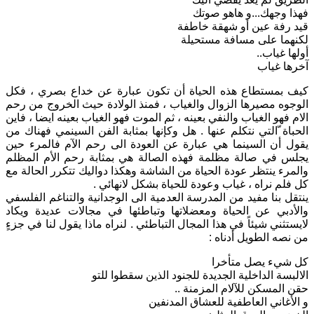
فهذا وجهك...و هاهو صوتك
قيد رفة عين أو شهقة خاطفة
لكنهما على مسافة مستحيلة
أولها غياب..
آخرها غياب
كيف بمستطاع هذه الحياة أن تكون عبارة عن خداع بصري ، فكل
الوجوه مصيرها الزوال والغياب ، فمنذ الولادة حيث الخروج من رحم
الام فهو الغياب والنفي بعينه ، ثم الموت فهو الغياب بعينه ايضا ، فاين
الحباة ّالتي نتكلم عنها . هل وكإنها بمثابة الفن السينمي فهناك من
يقول أن السينما هي عبارة عن العودة الى رحم الآم فالمرء حين
يجلس في صالة مظلمة فهذه الصالة هي بمثابة رحم الأم المظلم
والمرء ينتظر عودة الحياة من الشاشة وهكذا دواليك تتكرر الحالة مع
كل فلم نراه ، غياب وعودة للحياة بشكل لانهائي .
ينتقل بنا مفيد من المدرسة العدمية الى الوجدانية والتناغم الفلسفي
والأدبي عن الحياة ومعضلاتها وتباطئها في مجالات عديدة ويكاد
لايستثني شيئاً في هذا المجال التباطئي . لنراه ماذا يقول لنا في جزءٍ
من نصه الطويل أدناه :
كل شيء يصل متأخرا
الالبسة الداخلية الجديدة للجنود الذين سقطوا للتو
حقن المسكن للآلام المزمنة ..
و اﻷغاني العاطفية للعشاق المدنفين