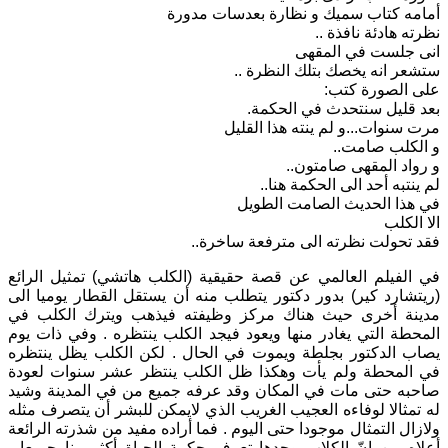
أمامه كتاب سميك و نظارة بعدسات مدورة
نظرته هادئة نافذة ..
انى جلست في المقهى
ستشعر انه يخصك بتلك النظرة ..
على الصورة كتب:
بعد قليل سنتحدث في الحكمة.
مرت سنوات...و لم ينته هذا القليل
و الكلب صامت..
و رواد المقهى صامتون..
لم ينتبه أحد الى الحكمة هنا..
في هذا الحديث الصامت الطويل
الا الكلب
فقد تحولت نظرته الى مترفعة ساخرة..
في الفيلم العالمي عن قصة حقيقية (الكلب هاتشي) تمثيل الرائع
(ريتشارد كير) بدور دكتور يتطلب منه أن يستقل القطار يوميا الى
مدينة أخرى حيث هناك مركز وظيفته فيذهب ويترك الكلب في
المحطة التي يغادر منها ويعود فيجد الكلب ينتظره . وفي ذات يوم
يصاب الدكتور بجلطة ويموت في الحال . لكن الكلب يظل ينتظره
في المحطة ولم يأت وهكذا ظل الكلب ينتظر عشر سنوات لعودة
صاحبه حتى مات في المكان وقد عرفه جميع من في المدينة وشيد
له تمثالا لوفاءه العجيب الغريب الذي لايمكن للبشر أن يتصرف مثله
ولازال التمثال موجودا حتى اليوم . فما أراده مفيد من شذرته الرائعة
أعلاه من انّ الكلاب وحدها تعرف حكمة الحياة أكثر منا جميعا ،