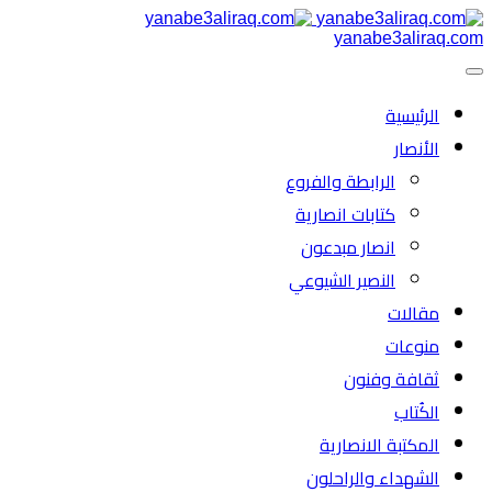
yanabe3aliraq.com
الرئیسية
الأنصار
الرابطة والفروع
كتابات انصارية
انصار مبدعون
النصیر الشیوعي
مقالات
منوعات
ثقافة وفنون
الكُتاب
المكتبة الانصارية
الشهداء والراحلون