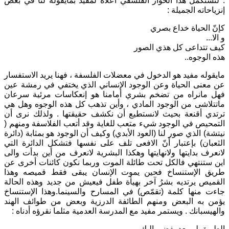
. لنستكمل هذا الحوار الفلسفي أعلاه لمفيد بمايقوله لنا في بعض
إنزياحاته الجميلة :
كإنّ الحياة خداع بصري
و الا...
كيف تتداعى كل هذي الصور
هذه الوجوه..
مايقوله مفيد هو الدخول في معضلات الفلسفة ، فهنا يريد الاستفسار
عن معنى الحياة وعن الوجود الإنساني الذي يختفي في رمشة عين
فهل مانراه من تضخم بشري أمامنا هو إنعكاسات مرئية سرعان
ماتتلاشى من الوجود المادي ، وأين تذهب كل هذه الوجوه وهل هي
ترتدي أقنعة بحيث لانستطيع أن نكشف حقيقتها . ولذلك نرى أن
التمحيص في الوجود شيء متعب للغاية وقد أتعب الفلاسفة ومنهم (
نيتشة) الذي صور لنا (العود الأبدي) وكيف أن الوجود هو بمثابة (دائرة
الثعبان) بإعتبار أنّ الافعى تلف على نفسها فتشكل الدائرة التي
لانعرف بدايتها ولانهايتها وهكذا البشرية لانعرف من أين بدأت والى
اين ستنتهي فالكل تحت طائلة الموت وربما نكون كائنات أخرى عن
طريق الإستنساخ فحين يموت الإنسان يبقى فقط قميصه وهذا
القميص يرتديه بشرُ آخر بهيأة طفل فيعيش من جديد وهذه الحالة
جاءت منها كلمة (تقمّص) في المسارح والسينما.وهذا الإستنساخ
يؤمن به البعض ومنهم الطائفة الدرزية وبعض من طوائف الهند
والهيسبانك . ويستمر مفيد مع المدرسة العدمية مثلما نقرؤه أدناه :
الطريق لم يعد يفضي اليك