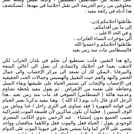
مخلوقين من رحم الجريمة التي تقتل أحلامنا في مهدها . لنسكتشف
هذا أدناه في رائعة مفيد :
طأطئوا أحلامكم إذن..
إلى ما بين أقدامكم..
و في الحد الاعلى ..
ألى مؤخرات النساء العابرات ..
طأطئوا أحلامكم و احمدوا الله
فالبسطامي مات منذ زمن بعيد
رائع هذا التعبير، فأنت تستطيع أن تحلم في بلدان الخراب لكن
لاتذهب بعيدا في أحلامك ولاتتمادى أن تصل الى أعالي المتعة
والنيرفانا ..لايمكن لك أن تصعد الى مركز الإخصاب والى جمال
الخصر والنهد والفم حيث التقبيل والهسيس وجمالات الحب الحقيقية
في الإخصاب والإنجاب كي تستمر الحياة على طبيعتها وبقاء النسل
وحفاظه على نفسه من الإنقراض . ثم يقول مفيد بلحظة تشاؤم
وعدمية هائلة ( البسطامي) الصوفي قد مات منذ زمن بعيد ..هذا
الرجل الذي قال ذات يوم ( أنا الله ) . وهنا مفيد يذكرنا بعمر الخيام
في قولته الشهيرة ( فقد تساوى في الثرى راحل / غدا وماض من
الوف السنين ) . فعلينا أن نكون شاكرين لأن فلسفة الموت إشتراكية
تصيب الجميع بدون إستثناء . عبد الرحمن بدوي الكاتب المصري
الوجودي يقول : الحياة فعل والموت فعل وكلاهما متاقضان وواحد
يقضي على الآخر كما واننا نمشي نحمل في جيوبنا الموت على الدوام