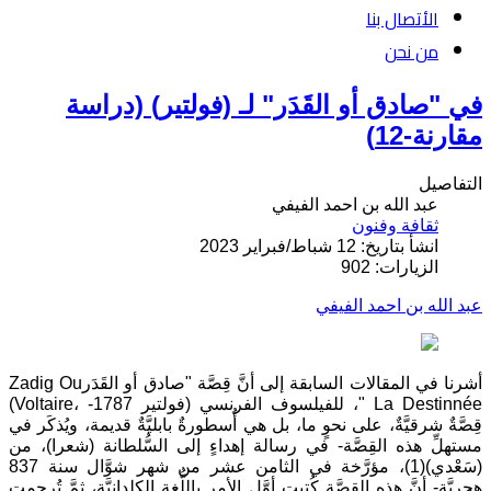
الأتصال بنا
من نحن
في "صادق أو القَدَر" لـ (فولتير) (دراسة
مقارنة-12)
التفاصيل
عبد الله بن احمد الفيفي
ثقافة وفنون
انشأ بتاريخ: 12 شباط/فبراير 2023
الزيارات: 902
عبد الله بن احمد الفيفي
أشرنا في المقالات السابقة إلى أنَّ قِصَّة "صادق أو القَدَرZadig Ou
La Destinnée "، للفيلسوف الفرنسي (فولتير Voltaire، -1787)
قِصَّةٌ شرقيَّةٌ، على نحوٍ ما، بل هي أُسطورةٌ بابليَّةٌ قديمة، ويُذكَر في
مستهلِّ هذه القِصَّة- في رسالة إهداءٍ إلى السُّلطانة (شعرا)، من
(سَعْدي)(1)، مؤرَّخة في الثامن عشر من شهر شوَّال سنة 837
هجريَّة- أنَّ هذه القِصَّة كُتِبت أوَّل الأمر باللُّغة الكلدانيَّة، ثمَّ تُرجِمت