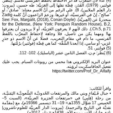
(4) كذا! لأنَّ المعرِّب قد آثر الاحتفاظ باللفظ الفرنسي للاسم. (يُنظَر:
فولتير، (1979)، القَدَر، قِصَّة نقلها إلى العَرَبيَّة: طه حسين، (بيروت:
دار العِلم الملايين)، 8). على الرغم من أنَّ الاسم معناه: "صادق"، أو
"صالح"، إنْ في الفرنسيَّة، أو غيرها. وزعمَ الزاعمون أنَّ كلمة Zadig
منحدرةٌ عن (العِبريَّة). (See: Fox, Margalit, (2018), Conan Doyle
for the Defense, (New York: Penguin Random House), B.2,
Ch.5, p.71.). ذلك لأنهم لا يعرفون العَرَبيَّة، أو لا يريدون أن يعترفوا
بها! ومهما يكن من تأصيل، فلا وجاهة لاحتفاظ المعرِّب باللفظ
الفرنسي، ما دام في مقام التعريب، فضلًا عن أنَّ الاسم ذو جذرٍ
عَرَبي- أو سامي، إذا أبعدنا الشُّقَّة- كما هي قِصَّة (فولتير) برُمَّتها.
(5) فولتير، 51.
(6) يُنظَر: م.ن، الفصل الثامن عشر (الباسليك)، 102- 112.
عنوان البريد الإلكتروني هذا محمي من روبوتات السبام. يجب عليك
تفعيل الجافاسكربت لرؤيته.
https://twitter.com/Prof_Dr_Alfaify
واقرأ للكاتب:
⦁ جبال فَـيْفاء وبني مالك والمرتفعات الحُدوديَّـة السُّعوديَّـة اليَمَنيَّـة،
من رحلة (فِلْبِي) في «مرتفعات الجزيرة العربيَّة»، (السبت 5–
الخميس 17 شوَّال 1355هـ= 19– 31 ديسمبر 19366م)، مع (مقدِّمة
نقديَّة في التاريخ والترجمة). (بيروت: الدار العربيَّة للعلوم-ناشرون|
نادي جازان الأدبي، ربيع الآخِر 1438هـ= يناير 2017م).