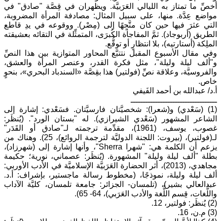
أخصِّ ما تمتاز به الليالي العَرَبيَّة. ويظهران في قِصَّة "صادق" في
مواضع عِدَّة. منها، على سبيل المثال: مصادفة المرأة المضروبة،
التي عثرَ فيها حين كان متَّجِهًا إلى (مِصْر). ووقوعه في يدِ قاطع
الطريق (أربوجاد). ثمَّ المفاجأة الكُبرَى، المتمثِّلة في التقائه بعشيقته
الملِكة (أستارتيه)، بلا انتظارٍ أو توقُّع.
وفي مقال الأسبوع المقبل نتتبَّع المحاور المتوازية بين هذا النصِّ
و"ألف ليلة وليلة"، مثل فكرة القدر، وعنصر المرأة والعشق،
والفروسيَّة، وعلاقة نصِّ (فولتير) هذا بقِصَّة «السندباد البحري»، بنحوٍ
خاص.
أ.د/ عبدالله بن أحمد الفَيفي
ـــــــــــــــــــــــــــــــــــ
(1) (سَعْدي) و(شعرا): شخصيَّتان فارسيَّتان. فسَعْدي: إشارة إلى
الشاعر المشهور (سَعْدي الشيرازي). له "بستان الورد". (يُنظَر:
غصوب، يوسف، (1961)، مقدِّمة ترجمته لـ"صادق أو القَدَر"
لـ(فولتير)، (بيروت: اللجنة الدوليَّة لترجمة الروائع)، 25). وهناك من
يزعم أن الكلمة هي: "شهرا Sherra"، وأنها إشارة إلى (شهرزاد)،
بطلة "ألف ليلة وليلة" المشهورة. (يُنظَر: عصماني، نورية؛ حكيمة
مجاهدي، (2013)، أثر الحضارة العَرَبيَّة الإسلاميَّة في الأدب الأوربي:
ألف ليلة وليلة، نموذجًا، (مخطوط رسالة ماجستير، بإشراف: أ.د.
عبدالعالي بشير)، (تلمسان- الجزائر: جامعة تلمسان، كليَّة الآداب
واللُّغات، قِسم اللُّغة والأدب العَرَبي)، 64- 65).
(2) يُنظَر: فولتير، 12.
(3) م.ن، 16.