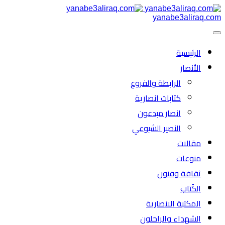
yanabe3aliraq.com
الرئیسية
الأنصار
الرابطة والفروع
كتابات انصارية
انصار مبدعون
النصیر الشیوعي
مقالات
منوعات
ثقافة وفنون
الكُتاب
المكتبة الانصارية
الشهداء والراحلون