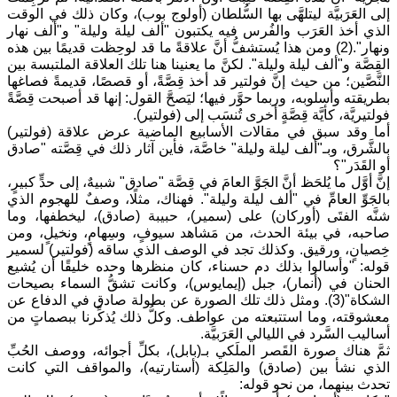
إلى العَرَبيَّة ليتلهَّى بها السُّلطان (أولوج بوب)، وكان ذلك في الوقت
الذي أخذ العَرَب والفُرس فيه يكتبون "ألف ليلة وليلة" و"ألف نهار
ونهار".(2) ومن هذا يُستشفُّ أنَّ علاقةً ما قد لوحِظت قديمًا بين هذه
القِصَّة و"ألف ليلة وليلة". لكنَّ ما يعنينا هنا تلك العلاقة الملتبسة بين
النَّصَّين؛ من حيث إنَّ فولتير قد أخذ قِصَّةً، أو قصصًا، قديمةً فصاغها
بطريقته وأسلوبه، وربما حوَّر فيها؛ ليَصحَّ القول: إنها قد أصبحت قِصَّةً
فولتيريَّة، كأيَّة قِصَّةٍ أخرى تُنسَب إلى (فولتير).
أما وقد سبق في مقالات الأسابيع الماضية عرض علاقة (فولتير)
بالشَّرق، وبـ"ألف ليلة وليلة" خاصَّة، فأين آثار ذلك في قِصَّته "صادق
أو القَدَر"؟
إنَّ أوَّل ما يُلحَظ أنَّ الجَوَّ العامَ في قِصَّة "صادق" شبيهٌ، إلى حدٍّ كبيرٍ،
بالجَوِّ العامِّ في "ألف ليلة وليلة". فهناك، مثلًا، وصفٌ للهجوم الذي
شنَّه الفتَى (أوركان) على (سمير)، حبيبة (صادق)، ليخطفها، وما
صاحبه، في بيئة الحدث، من مَشاهد سيوفٍ، وسِهامٍ، ونخيلٍ، ومن
خِصيانٍ، ورقيق. وكذلك تجد في الوصف الذي ساقه (فولتير) لسمير
قوله: "وأسالوا بذلك دم حسناء، كان منظرها وحده خليقًا أن يُشيع
الحنان في (أنمار)، جبل (إيمايوس)، وكانت تشقُّ السماء بصيحات
الشكاة"(3). ومثل ذلك تلك الصورة عن بطولة صادق في الدفاع عن
معشوقته، وما استتبعته من عواطف. وكلُّ ذلك يُذكِّرنا ببصماتٍ من
أساليب السَّرد في الليالي العَرَبيَّة.
ثمَّ هناك صورة القَصر الملَكي بـ(بابل)، بكلِّ أجوائه، ووصف الحُبِّ
الذي نشأ بين (صادق) والمَلِكة (أستارتيه)، والمواقف التي كانت
تحدث بينهما، من نحو قوله: