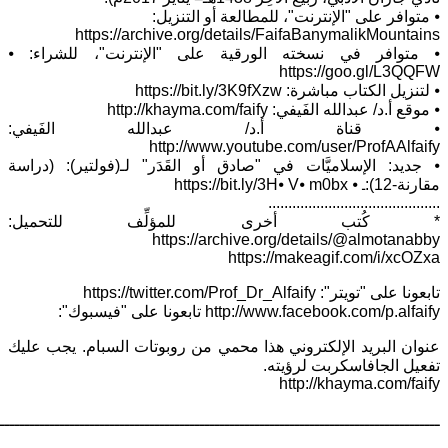
⦁ متوافر على "الإنترنت"، للمطالعة أو التنزيل:
https://archive.org/details/FaifaBanymalikMountains
⦁ متوافر في نسخته الورقية على "الإنترنت"، للشراء: ⦁
https://goo.gl/L3QQFW
⦁ لتنزيل الكتاب مباشرة: https://bit.ly/3K9fXzw
⦁ موقع أ.د/ عبدالله الفَيفي: http://khayma.com/faify
⦁ قناة أ.د/ عبدالله الفَيفي:
http://www.youtube.com/user/ProfAAlfaify
⦁ جديد: الإسلاميَّات في "صادق أو القَدَر" لـ(فولتير): (دراسة
مقارنة-12):ـ ⦁ https://bit.ly/3H⦁ V⦁ m0bx
...........................................
* كُتب أخرى للمؤلِّف للتحميل:
https://archive.org/details/@almotanabby
https://makeagif.com/i/xcOZxa
تابعونا على "تويتر": https://twitter.com/Prof_Dr_Alfaify
http://www.facebook.com/p.alfaify تابعونا على "فيسبوك":
عنوان البريد الإلكتروني هذا محمي من روبوتات السبام. يجب عليك
تفعيل الجافاسكربت لرؤيته.
http://khayma.com/faify
ــــــــــــــــــــــــــــــــــــــــــــــــــــــــــــــــــــــــــــــــــــــــ