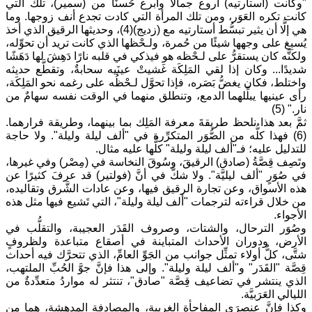
"وكانت (أستارتيه) أروع جمالًا وأبرع حُسنًا من (سمير)، تلك التي
كانت تكره العَوَر، ومن تلك المرأة التي كادت تجدع أنف زوجها. وما
هي إلَّا أن يثير تبسُّط أستارتيه مع (زديج)(4)، وحديثها الرقيق الذي أخذ
يُسبِغ على وجهها شيئًا من حُمرة، ولـحْظها الذي كانت تريد أن تحوِّله،
ولكنَّه كان يستقرُّ على لـحْظه هو فيذكي في قلبه نارًا دَهِشَ لها دَهَشًا
شديدًا... وكان إذا لقي المَلِكَة غَشيتْ عينَيه سحابةٌ، وتقطَّع حديثه
واختلط، فكان يغضُّ بَصَره، فإذا تحوَّل لـحْظُه على رغمه نحو المَلِكَة،
رأى عينيها يبلِّلهما الدمع، وتنطلق منهما في الوقت نفسه سهامٌ من
نار." (5)
ثمَّ بعد هذا نلحظ طريقةَ معرفة المَلِك بما بينهما، وطريقة فرارهما.
(6) فهذا كلُّه من الصُّوَر المتكرِّرة في "ألف ليلة وليلة". ولا حاجة
للتدليل عليه؛ فـ"ألف ليلة وليلة" كلُّها عليه مثال.
وتَصِف قِصَّةُ (صادق) الرقيقَ، وسُوقَ النخاسة في (مِصْر) وفي غيرها،
في صُوَرٍ "ألف ليليَّة". ولا شكَّ في أنَّ (فولتير) قد عرفَ كثيرًا عن
هذه الأسواق، وعن تجارة الرقيق فيها، وعن عادات الشَّرق وتقاليده،
من خلال قراءته لترجمات "ألف ليلة وليلة"، التي تَشيع فيها مثل هذه
الأجواء.
وصُوَر الترحال، والشتات، وصروف القَدَر العجيبة، والتقلُّب في
الأرض، ودوران الأحداث المتباينة في أصقاع متباعدة ولظروفٍ
شتَّى، كلُّ أولاء تمثِّل جوانب من الجَوِّ العامِّ، الذي تتحرَّك فيه أحداث
قِصَّة "القَدَر" و"ألف ليلة وليلة". وإلى هذا فإنَّ جوَّ الحُبِّ الملتهب،
الذي ينتشر في تضاعيف قِصَّة "صادق"، تنتثر له مواردُ متعدِّدةٌ من
الليالي العَرَبيَّة.
وكذا فإنَّ عنصرَي المفاجأة الغريبة، والمصادفة المدهشة، هما من