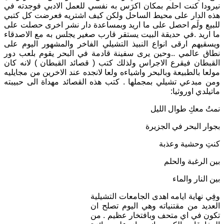
نيرودا كنت احلم بمكان اكرَس به نفسي للعمل الادبي فوجدته في
هذه الدار على محيط الساحل ولكن كيف اشتريه فعرضت كل كتبي
للبيع ولَم احصل على ما اريد وبمساعدة دار نشر اخرى حصلت على
ما اريد .في حديقة البيت يستقر قارب صغير يجلس به مع الاصدقاء
ويسقيهم ارقى انواع النبيذ التشيلي الفاخر والمشهور اليوم على
نطاق عالمي ..وحين يرى سفينة قادمة في البحر يقوم بلعب دور
القبطان فيقرع الاجراس ولذلك كتب ( قصائد القبطان ) لانه كان
مولعا بالطبيعة وبالبحر واشياءه ولعا لانجده عند الاخرين من مجايليه
ومن مبدعي تشيلي بمجملها . كتب هذه القصائد مهداة الى حبيبته
ماتيلدي اوروثيا:
نمتُ معكِ طوال الليل
بجوار البحر في الجزيرة
كنتِ وحشية وعذبة
بين الرغبة والحلم
بين النار والماء
وفِي نهاية ايامه اهدى الجامعات التشيلية
العديد من مقتنياته وهي اليوم تصلح ان
تكون في اي متحف وبافتخار عظيم . من