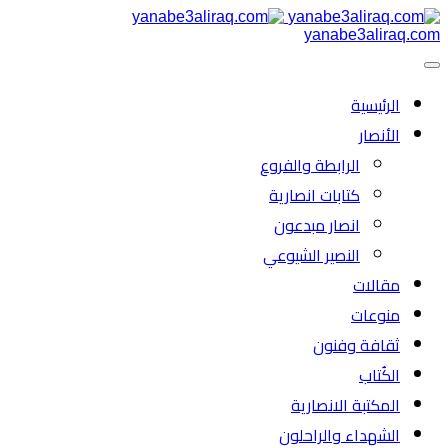
yanabe3aliraq.com
الرئیسية
الأنصار
الرابطة والفروع
كتابات انصارية
انصار مبدعون
النصیر الشیوعي
مقالات
منوعات
ثقافة وفنون
الكُتاب
المكتبة الانصارية
الشهداء والراحلون