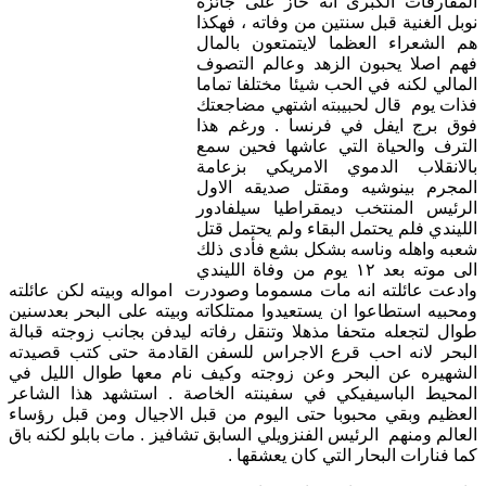
المفارقات الكبرى انه حاز على جائزة
نوبل الغنية قبل سنتين من وفاته ، فهكذا
هم الشعراء العظما لايتمتعون بالمال
فهم اصلا يحبون الزهد وعالم التصوف
المالي لكنه في الحب شيئا مختلفا تماما
فذات يوم قال لحبيبته اشتهي مضاجعتك
فوق برج ايفل في فرنسا . ورغم هذا
الترف والحياة التي عاشها فحين سمع
بالانقلاب الدموي الامريكي بزعامة
المجرم بينوشيه ومقتل صديقه الاول
الرئيس المنتخب ديمقراطيا سيلفادور
الليندي فلم يحتمل البقاء ولم يحتمل قتل
شعبه واهله وناسه بشكل بشع فأدى ذلك
الى موته بعد ١٢ يوم من وفاة الليندي
وادعت عائلته انه مات مسموما وصودرت امواله وبيته لكن عائلته
ومحبيه استطاعوا ان يستعيدوا ممتلكاته وبيته على البحر بعدسنين
طوال لتجعله متحفا مذهلا وتنقل رفاته ليدفن بجانب زوجته قبالة
البحر لانه احب قرع الاجراس للسفن القادمة حتى كتب قصيدته
الشهيره عن البحر وعن زوجته وكيف نام معها طوال الليل في
المحيط الباسيفيكي في سفينته الخاصة . استشهد هذا الشاعر
العظيم وبقي محبوبا حتى اليوم من قبل الاجيال ومن قبل رؤساء
العالم ومنهم الرئيس الفنزويلي السابق تشافيز . مات بابلو لكنه باق
كما فنارات البحار التي كان يعشقها .