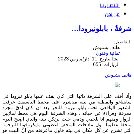
الأتصال بنا
من نحن
شرفةُ ، بابلونيرودا…
التفاصيل
هاتف بشبوش
ثقافة وفنون
انشأ بتاريخ: 11 آذار/مارس 2023
الزيارات: 655
هاتف بشبوش
وأنا أقف على الشرفة ذاتها التي كان يقف عليها بابلو نيرودا في
سانتياغو والمطلة من بيته مباشرة على محيط الباسفيك عرفت
الشعور الواقعي لحب بابلو نيرودا للبحر بعد ان كان لديّ مجرد
معرفة وقراءة عن حياته . وهذه الشرفة اليوم هي محط لملايين
الزوار ومنهم انا بلحمي ودمي حيث يرتكن بيته والذي اصبح اليوم
متحفا عظيما. اول مادخلت المتحف اعطوني مايكروفوناً للترجمة
التي تشرح عن كل مكان في بيته فاول ماعرفته من انّ البيت هو