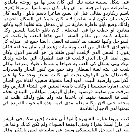
على شكل سفينة تشبه تلك التي كان يبحر بها مع زوجته ماتيلدي.
وماعرفته من الترجمة من ان بابلو كان دبلوماسيا مرموقا يُعرف
باسم ريكاردو نفثالي قبل ان يصبح شاعرا باسم بابلو . والده كان
لايرغب ان يكون ابنه شاعرا لانه كان عاملا في السكك الحديدية
ولذلك وضع بابلو قاطرة بخارية في اول مدخل بيته تخليدا لأبيه وكانها
مغادرة او حطت توا في المحطة . كان بابلو عاشقا للسفن وكل
مقتنياته كانت من مقابر السفن التي هدّها التعب وارتكنت في
السواحل وكلها تتصف بما لايصدقه العقل . ايضا جمع في منزله كل
ماهو لدى الاطفال من لعب ومقتنيات زهيدة او باثمان مختلفة فكان
يقول ( الطفل الذي لايلعب ليس طفلا بل هو الخاسر الاول وكان
يقول ايضا الرجل الذي لايلعب قد فقد الطفولة التي بداخله ولذلك
بنيتُ بيتي بشكل كي العب به صباحا ومساءا ، طولا وعرضا .وكان
يلعب في بيته لعبة القبطان وقد جمع من كنوز البحار والمحارات
والاصداف على الرفوف بحيث انها كانت تفيض وتجد مكانها على
الكراسي وارضية البيت . لديه ايضا منحوتة صغيرة لفتاة من الجنان
تدعى (ماريا سيليستا ) وكانت دامعة العينين في الشتاء القارص وقد
سرقت من سفينة فرنسية وحاول الرئيس سيلفادور الليندي بحكم
الصداقة العميقة بينهما ان ياخذها منه ولم يفلح ولذلك ظلت في
متحفه حتى الان وكانه يعلم مدى قيمة هذه المنحوتة الفريدة في
قيمتها لدى الاجيال القادمة .
كتب نيرودا عبارته الشهيرة (أشهدُ أني عشت )حين سكن في باريس
في دار( ايسلا نيغرا ) وتعني البقعة السوداء ولم تكن كذلك وانما هي
تقع في الساحل الباسيفيكي وتبعد عن سانتياغو ليس بالكثير وقال